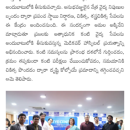
అందుబాటులోకి తీసుకువచ్చారు. అనుభవజ్ఞులైన నేత్ర వైద్య నిపుణుల
బృందం ద్వారా ప్రపంచ స్థాయి నిర్ధారణ, చికిత్స, శస్త్రచికిత్స సేవలను
ఈ కేంద్రం అందించనుంది. ఈ సందర్భంగా అమల అక్కినేని
మాట్లాడుతూ ప్రజలకు అత్యాధునిక కంటి వైద్య సేవలను
అందుబాటులోకి తీసుకువస్తున్న మెడికవర్ హాస్పిటల్ ప్రయత్నాన్ని
అభినందించారు. కంటి సమస్యలను ప్రారంభ దశలోనే గుర్తించడం,
క్రమం తప్పకుండా కంటి పరీక్షలు చేయించుకోవడం, సమయానికి
చికిత్స పొందడం ద్వారా దృష్టి కోల్పోయే ప్రమాదాన్ని తగ్గించవచ్చని
ఆమె తెలిపారు.