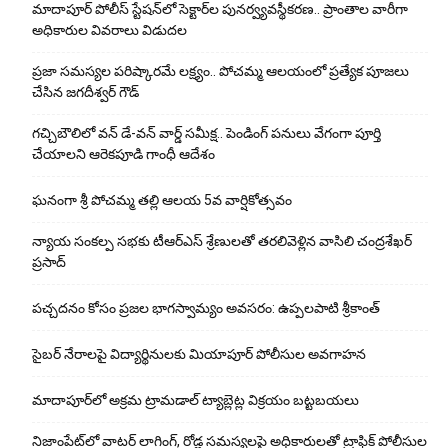
మాదాపూర్ పోలీస్‌ స్టేషన్‌లో సెక్టార్‌ల పునర్వ్యవస్థీకరణ.. ప్రాంతాల వారీగా
అధికారుల వివరాలు విడుదల
ప్రజా సమస్యల పరిష్కారమే లక్ష్యం.. పోచమ్మ ఆలయంలో ప్రత్యేక పూజలు
చేసిన జగదీశ్వర్ గౌడ్
గచ్చిబౌలిలో వన్ డే-వన్ వార్డ్ సమీక్ష.. పెండింగ్ పనులు వేగంగా పూర్తి
చేయాలని ఆరెకపూడి గాంధీ ఆదేశం
ఘ‌నంగా శ్రీ పోచమ్మ త‌ల్లి ఆలయ 5వ వార్షికోత్సవం
న్యాయ సంక‌ల్ప స‌భ‌కు టీఆర్ఎస్ శ్రేణుల‌తో త‌ర‌లివెళ్లిన వాసిలి చంద్ర‌శేఖ‌ర్
ప్ర‌సాద్
పచ్చదనం కోసం ప్రజల భాగస్వామ్యం అవసరం: ఉప్పలపాటి శ్రీకాంత్
సైబర్ నేరాలపై విద్యార్థినులకు మియాపూర్ పోలీసుల అవగాహన
మాదాపూర్‌లో అక్రమ ట్రామడాల్ ట్యాబ్లెట్ల విక్రయం బట్టబయలు
నిజాంపేట్‌లో వాటర్ లాగింగ్, రోడ్ల సమస్యలపై అధికారులతో ట్రాఫిక్ పోలీసుల