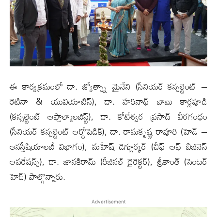
ఈ కార్యక్రమంలో డా. జ్యోత్స్నా మైనేని (సీనియర్ కన్సల్టెంట్ –
రెటినా & యువియాటిస్), డా. హరినాథ్ బాబు కార్లపూడి
(కన్సల్టెంట్ ఆఫ్తాల్మాలజిస్ట్), డా. కోటేశ్వర ప్రసాద్ వీరగంధం
(సీనియర్ కన్సల్టెంట్ ఆర్థోపెడిక్), డా. రామకృష్ణ రావూరి (హెడ్ –
అనస్తీషియాలజీ విభాగం), మహేష్ డెగ్లూర్కర్ (చీఫ్ ఆఫ్ బిజినెస్
ఆపరేషన్స్), డా. జానకిరామ్ (రీజినల్ డైరెక్టర్), శ్రీకాంత్ (సెంటర్
హెడ్) పాల్గొన్నారు.
Advertisement