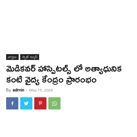
వార్త‌లు
స్పాట్ న్యూస్
మెడికవర్ హాస్పిటల్స్ లో అత్యాధునిక
కంటి వైద్య కేంద్రం ప్రారంభం
By
admin
-
May 15, 2026