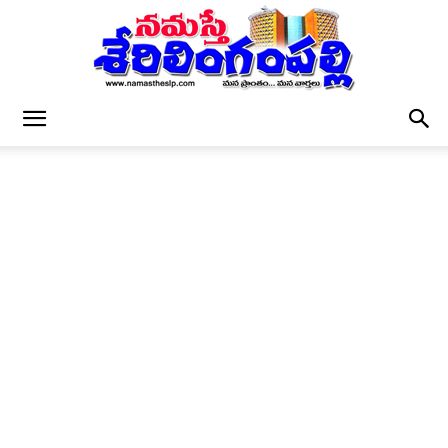
నమస్తే
శేరిలింగంపల్లి