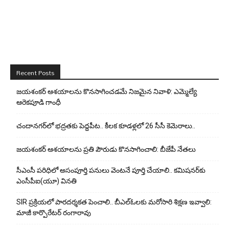
Recent Posts
జయశంకర్ ఆశయాలను కొనసాగించడమే నిజమైన నివాళి: ఎమ్మెల్యే
ఆరెక‌పూడి గాంధీ
చందానగర్‌లో భద్రతకు పెద్దపీట.. కీలక కూడళ్లలో 26 సీసీ కెమెరాలు..
జయశంకర్ ఆశయాలను ప్రతి పౌరుడు కొనసాగించాలి: బీజేపీ నేతలు
సీఎంసీ పరిధిలో అసంపూర్తి పనులు వెంటనే పూర్తి చేయాలి.. కమిషనర్‌కు
ఎంసీపీఐ(యూ) వినతి
SIR ప్రక్రియలో పారదర్శకత పెంచాలి.. బీఎల్ఓలకు మరోసారి శిక్షణ ఇవ్వాలి:
మాజీ కార్పొరేటర్ రంగారావు