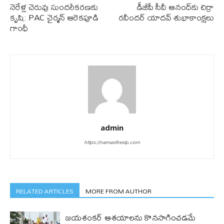
నెరేళ్ల చెరువు సుంద‌రీక‌ర‌ణ‌కు
డీజీపీ సీవీ ఆనంద్‌కు చిర్రా
కృషి: PAC చైర్మన్ ఆరెకపూడి
రవీందర్ యాదవ్ శుభాకాంక్షలు
గాంధీ
admin
https://namastheslp.com
RELATED ARTICLES
MORE FROM AUTHOR
జయశంకర్ ఆశయాలను కొనసాగించడమే