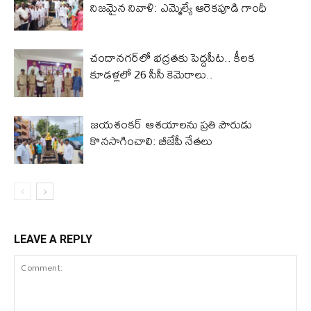
నిజమైన నివాళి: ఎమ్మెల్యే ఆరెక‌పూడి గాంధీ
చందానగర్‌లో భద్రతకు పెద్దపీట.. కీలక
కూడళ్లలో 26 సీసీ కెమెరాలు..
జయశంకర్ ఆశయాలను ప్రతి పౌరుడు
కొనసాగించాలి: బీజేపీ నేతలు
LEAVE A REPLY