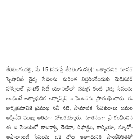
శేరిలింగంప‌ల్లి, మే 15 (న‌మ‌స్తే శేరిలింగంప‌ల్లి): అత్యాధునిక సూపర్
స్పెషాలిటీ వైద్య సేవలను మరింత విస్తరించేందుకు మెడికవర్
హాస్పిటల్ హైటెక్ సిటీ యూనిట్‌లో సమగ్ర కంటి వైద్య సేవలను
అందించే అత్యాధునిక అడ్వాన్స్‌డ్ ఐ సెంటర్‌ను ప్రారంభించారు. ఈ
కార్యక్రమానికి ప్రముఖ సినీ నటి, సామాజిక సేవకురాలు అమల
అక్కినేని ముఖ్య అతిథిగా హాజరయ్యారు. నూతనంగా ప్రారంభించిన
ఈ ఐ సెంటర్‌లో కాటరాక్ట్, రెటినా, రిఫ్రాక్టివ్, కార్నియా, న్యూరో-
ఆఫ్తాల్మాలజీ సేవలను ఒకే చోట అత్యాధునిక సాంకేతికతతో