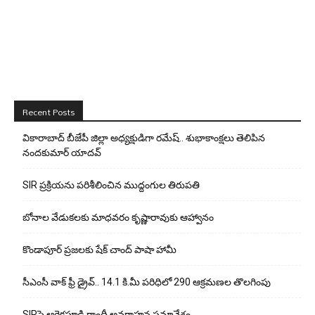
Recent Posts
వికారాబాద్ బీజేపీ జిల్లా అధ్యక్షుడిగా రమేష్‌.. శుభాకాంక్షలు తెలిపిన
నందకుమార్ యాదవ్
SIR ప్రక్రియను పరిశీలించిన ముద్దంగుల తిరుపతి
బోనాల వేడుకలకు మాధవరం కృష్ణారావుకు ఆహ్వానం
కొండాపూర్ ప్రజలకు షేక్ చాంద్ పాషా హామీ
సీఎంసీ వాక్ ఫ్రీ డ్రైవ్.. 14.1 కి.మీ పరిధిలో 290 ఆక్రమణల తొలగింపు
SIRపై ఆరెకపూడి గాంధీ అవగాహన సమావేశం