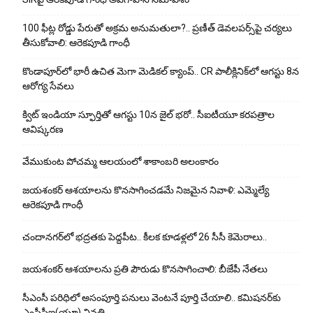
100 ఫీట్ల రోడ్డు పేరుతో అక్రమ అనుమతులా?.. ప్రణీత్ డెవలపర్స్‌పై చర్యలు
తీసుకోవాలి: ఆరెకపూడి గాంధీ
కొండాపూర్‌లో భారీ ఉచిత మెగా మెడికల్ క్యాంప్.. CR పాలీక్లినిక్‌లో ఆగస్టు 8న
ఆరోగ్య సేవలు
క్విట్ ఇండియా స్ఫూర్తితో ఆగస్టు 10న జైల్ భరో.. సీఐటీయూ కరపత్రాల
ఆవిష్కరణ
వేముకుంట పోచమ్మ ఆలయంలో శాకాంబరి అలంకారం
జయశంకర్ ఆశయాలను కొనసాగించడమే నిజమైన నివాళి: ఎమ్మెల్యే
ఆరెక‌పూడి గాంధీ
చందానగర్‌లో భద్రతకు పెద్దపీట.. కీలక కూడళ్లలో 26 సీసీ కెమెరాలు..
జయశంకర్ ఆశయాలను ప్రతి పౌరుడు కొనసాగించాలి: బీజేపీ నేతలు
సీఎంసీ పరిధిలో అసంపూర్తి పనులు వెంటనే పూర్తి చేయాలి.. కమిషనర్‌కు
ఎంసీపీఐ(యూ) వినతి