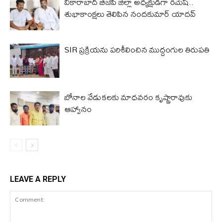
వికారాబాద్ బీజేపీ జిల్లా అధ్యక్షుడిగా రమేష్‌..
శుభాకాంక్షలు తెలిపిన నందకుమార్ యాదవ్
SIR ప్రక్రియను పరిశీలించిన ముద్దంగుల తిరుపతి
బోనాల వేడుకలకు మాధవరం కృష్ణారావుకు
ఆహ్వానం
LEAVE A REPLY