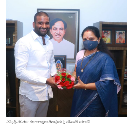
ఎమ్మెల్సీ క‌వితకు శుభాకాంక్ష‌లు తెలుపుతున్న ర‌వీంద‌ర్ యాద‌వ్