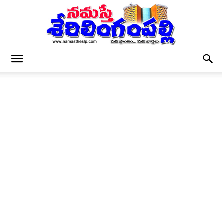
నమస్తే
శేరిలింగంపల్లి