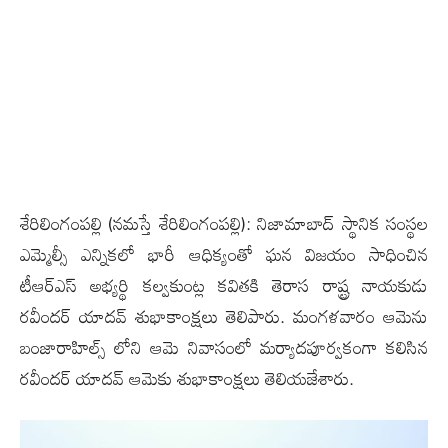
శేరిలింగంప‌ల్లి‌ (న‌మ‌స్తే శేరిలింగంప‌ల్లి): నిజామాబాద్ స్థానిక సంస్థల
ఎమ్మెల్సీ ఎన్నికలో భారీ ఆధిక్యంతో ఘన విజయం సాధించిన
టీఆర్ఎస్ అభ్యర్థి కల్వకుంట్ల కవితకి తెరాస రాష్ట్ర నాయకుడు
రవీందర్ యాదవ్ శుభాకాంక్ష‌లు తెలిపారు. మంగ‌ళ‌వారం ఆమెను
బంజారాహిల్స్ లోని ఆమె నివాసంలో మర్యాదపూర్వకంగా క‌లిసిన
ర‌వీంద‌ర్ యాద‌వ్ ఆమెకు శుభాకాంక్షలు తెలియజేశారు.