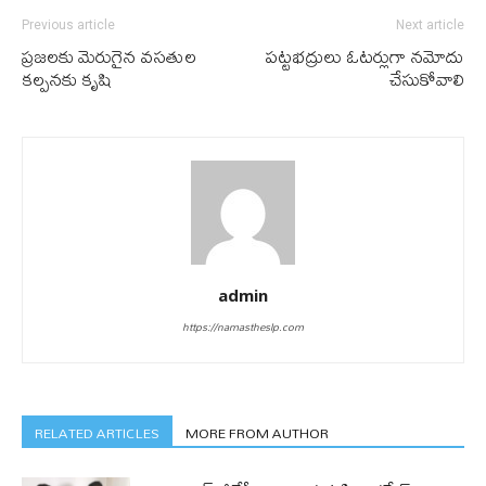
Previous article
Next article
ప్ర‌జ‌ల‌కు మెరుగైన వ‌స‌తుల
ప‌ట్ట‌భ‌ద్రులు ఓట‌ర్లుగా న‌మోదు
క‌ల్ప‌న‌కు కృషి
చేసుకోవాలి
admin
https://namastheslp.com
RELATED ARTICLES
MORE FROM AUTHOR