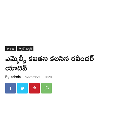
వార్త‌లు
స్పాట్ న్యూస్
ఎమ్మెల్సీ కవితని కలసిన రవీందర్
యాదవ్
By
admin
-
November 3, 2020