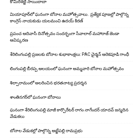
కొమిరిశెట్టి సాయిబాబా
మియాపూర్‌లో ఘనంగా బోనాల మహోత్సవాలు.. ప్రత్యేక పూజల్లో పాల్గొన్న
కాంగ్రెస్ నాయకుడు యలమంచి ఉదయ్ కిరణ్
ప్రపంచ ఆదివాసీ దినోత్సవం సందర్భంగా సేవాలాల్ మహారాజ్ జెండా
ఆవిష్కరణ
శేరిలింగంపల్లి ప్రజలకు బోనాల శుభాకాంక్షలు: PAC చైర్మన్ ఆరెకపూడి గాంధీ
లింగంపల్లి బీరప్ప ఆలయంలో ఘనంగా అమ్మవారి బోనాల మహోత్సవం
శిల్పారామంలో అలరించిన భరతనాట్య ప్రదర్శన
శాంతిన‌గ‌ర్‌లో ఘ‌నంగా బోనాలు
ఘనంగా శేరిలింగంపల్లి మాజీ కార్పొరేటర్ రాగం నాగేందర్ యాదవ్ జన్మదిన
వేడుకలు
బోనాల వేడుక‌ల్లో పాల్గొన్న అట్టేప‌ల్లి రామ‌ప్ర‌భు