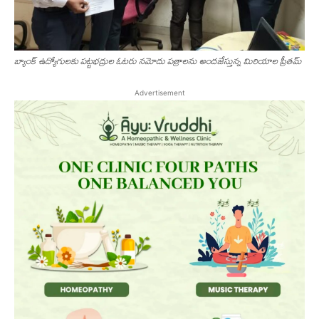
బ్యాంక్ ఉద్యోగుల‌కు ప‌ట్ట‌భ‌ద్రుల ఓట‌రు న‌మోదు ప‌త్రాల‌ను అంద‌జేస్తున్న మిరియాల ప్రీతమ్
Advertisement