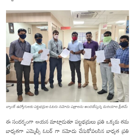
బ్యాంక్ ఉద్యోగుల‌కు ప‌ట్ట‌భ‌ద్రుల ఓట‌రు న‌మోదు ప‌త్రాల‌ను అంద‌జేస్తున్న మిరియాల ప్రీతమ్
ఈ సందర్భంగా ఆయన మాట్లాడుతూ పట్టభద్రులు ప్రతి ఒక్కరు తమ
బాధ్యతగా ఎమ్మెల్సీ ఓటర్ గా నమోదు చేసుకోవలసిన బాధ్యత ప్రతి