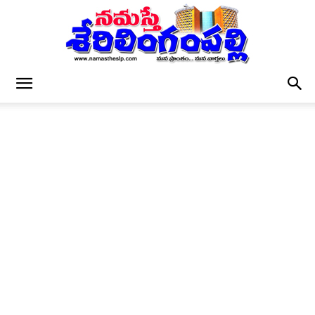
నమస్తే
శేరిలింగంపల్లి