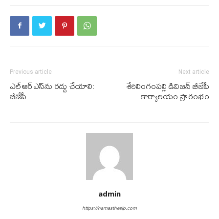
Previous article
Next article
ఎల్ఆర్ఎస్‌ను ర‌ద్దు చేయాలి:
శేరిలింగంపల్లి డివిజన్ బీజేపీ
బీజేపీ
కార్యాలయం ప్రారంభం
admin
https://namastheslp.com