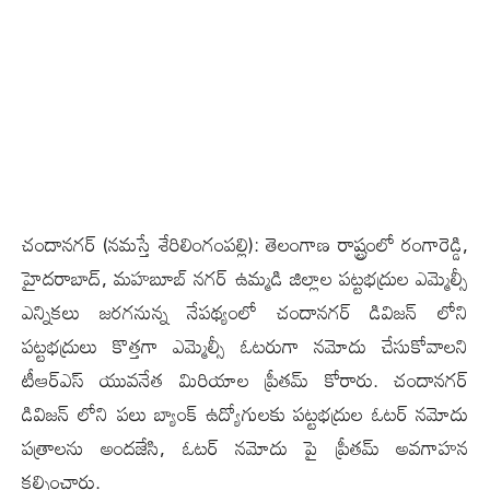
చందాన‌గ‌ర్‌‌ (న‌మ‌స్తే శేరిలింగంప‌ల్లి): తెలంగాణ రాష్ట్రంలో రంగారెడ్డి,
హైదరాబాద్, మహబూబ్ నగర్ ఉమ్మడి జిల్లాల పట్టభద్రుల ఎమ్మెల్సీ
ఎన్నికలు జరగనున్న నేపథ్యంలో చందానగర్ డివిజన్ లోని
పట్టభద్రులు కొత్తగా ఎమ్మెల్సీ ఓటరుగా నమోదు చేసుకోవాలని
టీఆర్ఎస్ యువనేత మిరియాల ప్రీతమ్ కోరారు. చందానగర్
డివిజన్ లోని పలు బ్యాంక్ ఉద్యోగులకు పట్టభద్రుల ఓటర్ నమోదు
పత్రాల‌ను అందజేసి, ఓటర్ నమోదు పై ప్రీతమ్ అవగాహన
కల్పించారు.