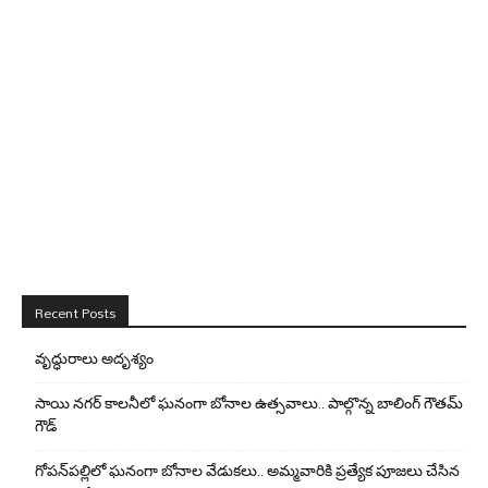
Recent Posts
వృద్ధురాలు అదృశ్యం
సాయి నగర్ కాలనీలో ఘనంగా బోనాల ఉత్సవాలు.. పాల్గొన్న బాలింగ్ గౌతమ్
గౌడ్
గోపన్‌పల్లిలో ఘనంగా బోనాల వేడుకలు.. అమ్మవారికి ప్రత్యేక పూజలు చేసిన