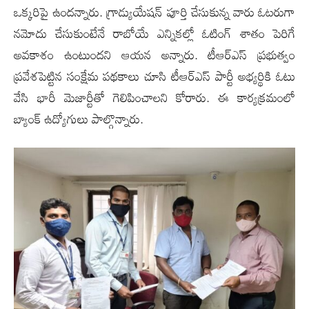
ఒక్కరిపై ఉందన్నారు. గ్రాడ్యుయేషన్ పూర్తి చేసుకున్న వారు ఓటరుగా
నమోదు చేసుకుంటేనే రాబోయే ఎన్నికల్లో ఓటింగ్ శాతం పెరిగే
అవకాశం ఉంటుందని ఆయన అన్నారు. టీఆర్ఎస్ ప్రభుత్వం
ప్ర‌వేశ‌పెట్టిన‌ సంక్షేమ పథకాలు చూసి టీఆర్ఎస్ పార్టీ అభ్యర్థికి ఓటు
వేసి భారీ మెజార్టీతో గెలిపించాలని కోరారు. ఈ కార్యక్రమంలో
బ్యాంక్ ఉద్యోగులు పాల్గొన్నారు.