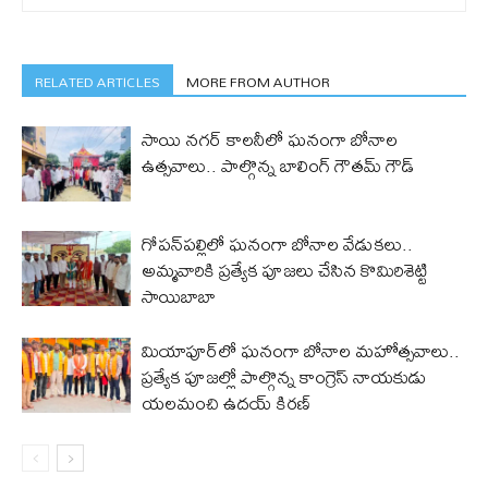
RELATED ARTICLES
MORE FROM AUTHOR
సాయి నగర్ కాలనీలో ఘనంగా బోనాల
ఉత్సవాలు.. పాల్గొన్న బాలింగ్ గౌతమ్ గౌడ్
గోపన్‌పల్లిలో ఘనంగా బోనాల వేడుకలు..
అమ్మవారికి ప్రత్యేక పూజలు చేసిన కొమిరిశెట్టి
సాయిబాబా
మియాపూర్‌లో ఘనంగా బోనాల మహోత్సవాలు..
ప్రత్యేక పూజల్లో పాల్గొన్న కాంగ్రెస్ నాయకుడు
యలమంచి ఉదయ్ కిరణ్