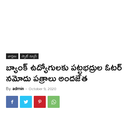
వార్త‌లు
స్పాట్ న్యూస్
బ్యాంక్ ఉద్యోగులకు పట్టభద్రుల ఓటర్
నమోదు పత్రాలు అంద‌జేత‌
By
admin
-
October 9, 2020