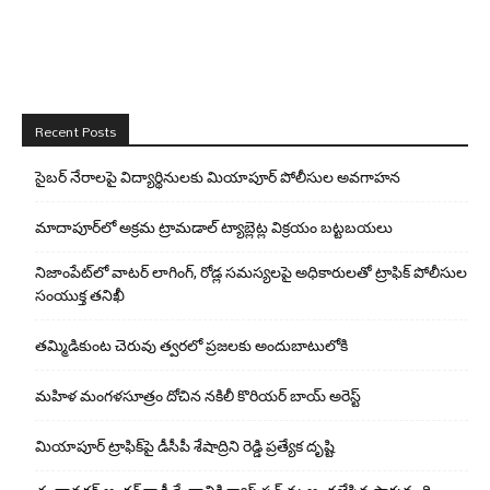
Recent Posts
సైబర్ నేరాలపై విద్యార్థినులకు మియాపూర్ పోలీసుల అవగాహన
మాదాపూర్‌లో అక్రమ ట్రామడాల్ ట్యాబ్లెట్ల విక్రయం బట్టబయలు
నిజాంపేట్‌లో వాటర్ లాగింగ్, రోడ్ల సమస్యలపై అధికారులతో ట్రాఫిక్ పోలీసుల
సంయుక్త తనిఖీ
తమ్మిడికుంట చెరువు త్వరలో ప్రజలకు అందుబాటులోకి
మహిళ మంగళసూత్రం దోచిన నకిలీ కొరియర్ బాయ్ అరెస్ట్
మియాపూర్ ట్రాఫిక్‌పై డీసీపీ శేషాద్రిని రెడ్డి ప్రత్యేక దృష్టి