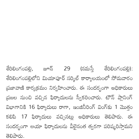
శేరిలింగంప‌ల్లి, జూన్ 29 (న‌మ‌స్తే శేరిలింగంప‌ల్లి):
శేరిలింగంప‌ల్లిలోని మియాపూర్ స‌ర్కిల్ కార్యాల‌యంలో సోమ‌వారం
ప్ర‌జావాణి కార్య‌క్ర‌మం నిర్వ‌హించారు. ఈ సంద‌ర్భంగా అధికారులు
ప్ర‌జ‌ల నుంచి వ‌చ్చిన ఫిర్యాదుల‌ను స్వీకరించారు. టౌన్ ప్లానింగ్
విభాగానికి 16 ఫిర్యాదులు రాగా, ఇంజినీరింగ్ వింగ్‌కు 1 మొత్తం
క‌లిపి 17 ఫిర్యాదులు వ‌చ్చిన‌ట్లు అధికారులు తెలిపారు. ఈ
సంద‌ర్భంగా ఆయా ఫిర్యాదుల‌ను వీలైనంత త్వ‌ర‌గా ప‌రిష్క‌రిస్తామ‌ని
తెలిపారు.