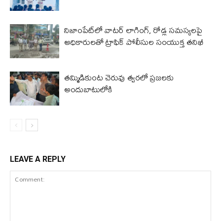
నిజాంపేట్‌లో వాటర్ లాగింగ్, రోడ్ల సమస్యలపై
అధికారులతో ట్రాఫిక్ పోలీసుల సంయుక్త తనిఖీ
తమ్మిడికుంట చెరువు త్వరలో ప్రజలకు
అందుబాటులోకి
LEAVE A REPLY