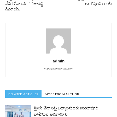
చేసుకోవాలని నవతారెడ్డి
ఆరెకపూడి గాంధీ
డిమాండ్..
admin
https://namastheslp.com
RELATED ARTICLES
MORE FROM AUTHOR
సైబర్ నేరాలపై విద్యార్థినులకు మియాపూర్
పోలీసుల అవగాహన