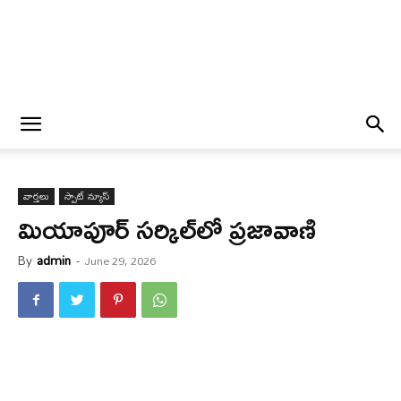
వార్త‌లు
స్పాట్ న్యూస్
మియాపూర్ స‌ర్కిల్‌లో ప్ర‌జావాణి
By
admin
-
June 29, 2026