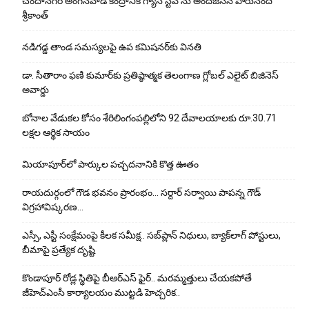
చందానగర్ అంగన్‌వాడీ కేంద్రానికి గ్యాస్ స్టవ్ ను అందజేసిన పారునంది
శ్రీకాంత్
నడిగడ్డ తాండ సమస్యలపై ఉప కమిషనర్‌కు వినతి
డా. సీతారాం ఫణి కుమార్‌కు ప్రతిష్ఠాత్మక తెలంగాణ గ్లోబల్ ఎలైట్ బిజినెస్
అవార్డు
బోనాల వేడుకల కోసం శేరిలింగంపల్లిలోని 92 దేవాలయాలకు రూ.30.71
లక్షల ఆర్థిక సాయం
మియాపూర్‌లో పార్కుల పచ్చదనానికి కొత్త ఊతం
రాయదుర్గంలో గౌడ భవనం ప్రారంభం… సర్దార్ సర్వాయి పాపన్న గౌడ్
విగ్రహావిష్కరణ…
ఎస్సీ, ఎస్టీ సంక్షేమంపై కీలక సమీక్ష.. సబ్‌ప్లాన్ నిధులు, బ్యాక్‌లాగ్ పోస్టులు,
బీమాపై ప్రత్యేక దృష్టి
కొండాపూర్ రోడ్ల స్థితిపై బీఆర్ఎస్ ఫైర్.. మరమ్మత్తులు చేయ‌క‌పోతే
జీహెచ్‌ఎంసీ కార్యాలయం ముట్టడి హెచ్చరిక..