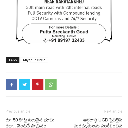
TAGS
Miyapur circle
Previous article
Next article
రూ.50 కోట్ల విలువైన భూమి
అర్థరాత్రి UGD పైప్‌లైన్
కబ్జా.. వెంటనే స్వాధీనం
మరమ్మత్తులను పరిశీలించిన