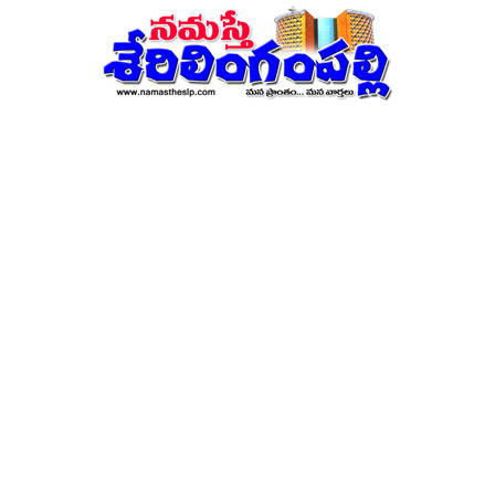
నమస్తే
శేరిలింగంపల్లి