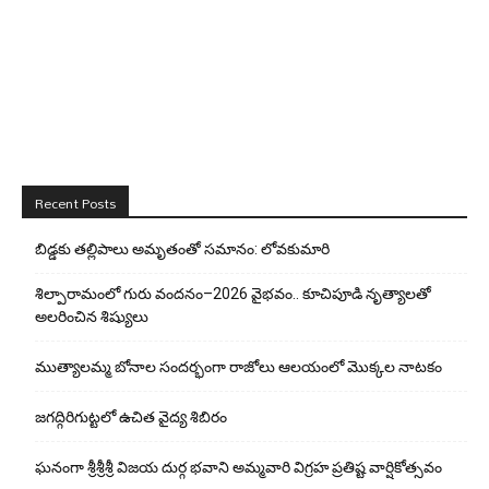
Recent Posts
బిడ్డ‌కు త‌ల్లిపాలు అమృతంతో స‌మానం: లోవ‌కుమారి
శిల్పారామంలో గురు వందనం–2026 వైభవం.. కూచిపూడి నృత్యాలతో
అలరించిన శిష్యులు
ముత్యాలమ్మ బోనాల సందర్భంగా రాజోలు ఆలయంలో మొక్కల నాటకం
జగద్గిరిగుట్టలో ఉచిత వైద్య శిబిరం
ఘనంగా శ్రీశ్రీశ్రీ విజయ దుర్గ భవాని అమ్మవారి విగ్రహ ప్రతిష్ట వార్షికోత్సవం