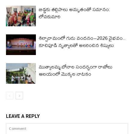
బిడ్డ‌కు త‌ల్లిపాలు అమృతంతో స‌మానం:
లోవ‌కుమారి
శిల్పారామంలో గురు వందనం–2026 వైభవం..
కూచిపూడి నృత్యాలతో అలరించిన శిష్యులు
ముత్యాలమ్మ బోనాల సందర్భంగా రాజోలు
ఆలయంలో మొక్కల నాటకం
LEAVE A REPLY