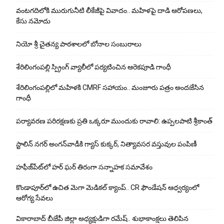
వంటగదిలోకి మురుగునీటి లీకేజీపై వివాదం.. మహిళపై దాడి ఆరోపణలు,
కేసు నమోదు
నియో శ్రీ చైతన్య పాఠశాలలో బోనాల సంబురాలు
శేరిలింగంపల్లి స్ప్రింగ్ వ్యాలీలో పర్యటించిన ఆరెకపూడి గాంధీ
శేరిలింగంపల్లిలో మ‌హిళ‌కి CMRF స‌హాయం.. మంజూరు పత్రం అందజేసిన
గాంధీ
పర్యావరణ పరిరక్షణకు ప్రతి ఒక్కరూ ముందుకు రావాలి: ఉప్పలపాటి శ్రీకాంత్
స్టాలిన్ నగర్ అంగన్‌వాడీకి గ్యాస్ కుక్కర్, నిత్యావసర వస్తువుల పంపిణీ
హఫీజ్‌పేట్‌లో హర్ ఘర్ తిరంగా సన్నాహక సమావేశం
కొండాపూర్‌లో ఉచిత మెగా మెడికల్ క్యాంప్.. CR ఫౌండేషన్ ఆధ్వర్యంలో
ఆరోగ్య సేవలు
వికారాబాద్ బీజేపీ జిల్లా అధ్యక్షుడిగా రమేష్‌.. శుభాకాంక్షలు తెలిపిన