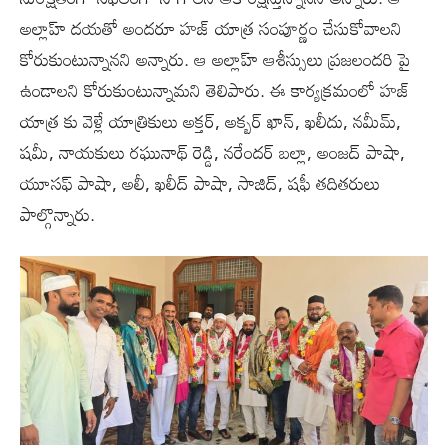
అల్లాహ్ దయతో అందరూ హజ్ యాత్ర సంపూర్ణం చేసుకోవాలని
కోరుకుంటున్నాన‌ని అన్నారు. ఆ అల్లాహ్ ఆశీస్సులు ప్రజలందరి పై
ఉండాలని కోరుకుంటున్నామని తెలిపారు. ఈ కార్యక్రమంలో హజ్
యాత్ర కు వెళ్లే యాత్రికులు అక్తర్, అక్బర్ ఖాన్, ఖలీదు, నమీమ్,
షమీ, నాయకులు రఘునాథ్ రెడ్డి, నరేందర్ బల్లా, అంజద్ పాషా,
యూసఫ్ పాషా, అలీ, ఖలీద్ పాషా, సాజిద్, షఫీ తదితరులు
పాల్గొన్నారు.