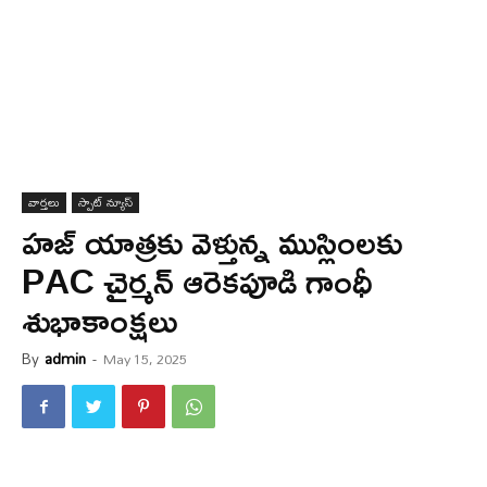
వార్త‌లు
స్పాట్ న్యూస్
హ‌జ్ యాత్ర‌కు వెళ్తున్న ముస్లింల‌కు
PAC చైర్మన్ ఆరెకపూడి గాంధీ
శుభాకాంక్షలు
By
admin
-
May 15, 2025