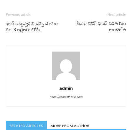
Previous article
Next article
జాబ్ ఇప్పిస్తాన‌ని చెప్పి మోసం..
సీఎం రిలీఫ్ ఫండ్ స‌హాయం
రూ.3 ల‌క్ష‌ల‌కు టోపీ..
అంద‌జేత
admin
https://namastheslp.com
RELATED ARTICLES
MORE FROM AUTHOR