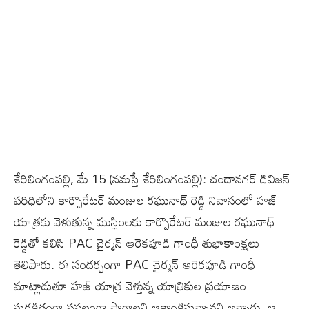
శేరిలింగంప‌ల్లి, మే 15 (న‌మ‌స్తే శేరిలింగంప‌ల్లి): చందానగర్ డివిజన్
పరిధిలోని కార్పొరేటర్ మంజుల రఘునాథ్ రెడ్డి నివాసంలో హజ్
యాత్రకు వెళుతున్న ముస్లింలకు కార్పొరేటర్ మంజుల రఘునాథ్
రెడ్డితో కలిసి PAC చైర్మన్ ఆరెకపూడి గాంధీ శుభాకాంక్షలు
తెలిపారు. ఈ సందర్భంగా PAC చైర్మన్ ఆరెకపూడి గాంధీ
మాట్లాడుతూ హజ్ యాత్ర వెళ్తున్న యాత్రికుల ప్రయాణం
సురక్షితంగా సఫలంగా సాగాలని ఆకాంక్షిస్తున్నాన‌ని అన్నారు. ఆ