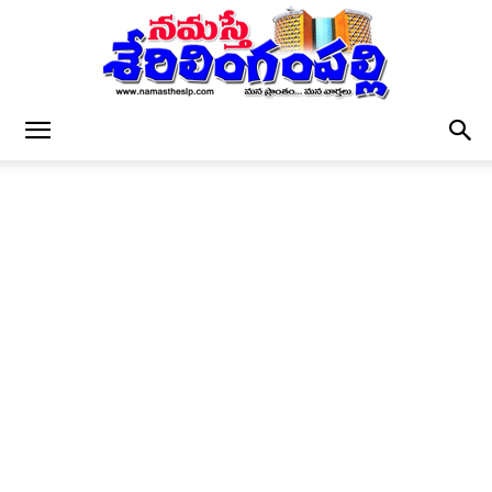
నమస్తే
శేరిలింగంపల్లి