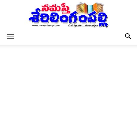
నమస్తే
శేరిలింగంపల్లి