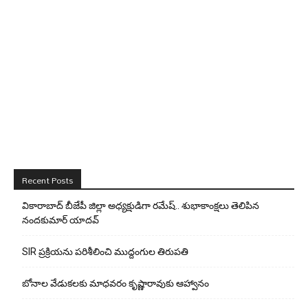
Recent Posts
వికారాబాద్ బీజేపీ జిల్లా అధ్యక్షుడిగా రమేష్‌.. శుభాకాంక్షలు తెలిపిన
నందకుమార్ యాదవ్
SIR ప్రక్రియను పరిశీలించి ముద్దంగుల తిరుపతి
బోనాల వేడుకలకు మాధవరం కృష్ణారావుకు ఆహ్వానం