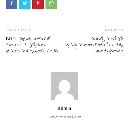
Previous article
Next article
BHEL ప్రభుత్వ జూనియర్
సంక‌ల్ప్ ఫౌండేష‌న్
కళాశాలల‌కు ప్ర‌త్యేకంగా
వ్య‌వ‌స్థాప‌కురాలు రోజీకి సేవా ర‌త్న
భ‌వ‌నాల‌ను నిర్మించాలి: శంకర్
అవార్డు ప్ర‌దానం
admin
https://namastheslp.com