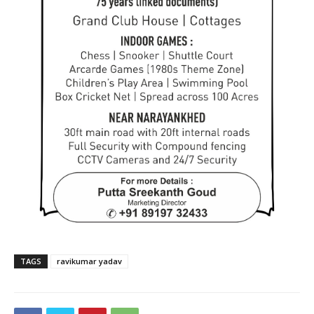
TAGS
ravikumar yadav