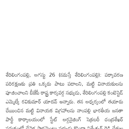
శేరిలింగంప‌ల్లి, ఆగ‌స్టు 26 (న‌మ‌స్తే శేరిలింగంప‌ల్లి): ప‌ర్యావ‌ర‌ణ
ప‌రిర‌క్ష‌ణ‌కు ప్ర‌తి ఒక్క‌రు పాటు ప‌డాల‌ని, మ‌ట్టి వినాయ‌కుల‌ను
పూజించాల‌ని బీజేపీ రాష్ట్ర కార్య‌వ‌ర్గ స‌భ్యుడు, శేరిలింగంప‌ల్లి కంటెస్టెడ్
ఎమ్మెల్యే ర‌వికుమార్ యాద‌వ్ అన్నారు. త‌న ఆధ్వ‌ర్యంలో త‌యారు
చేయించిన మ‌ట్టి వినాయ‌క విగ్ర‌హాల‌ను నాంపల్లి భారతీయ జనతా
పార్టీ కార్యాలయంలో స్టేట్ ఆర్గనైజింగ్ సెక్రటరీ చంద్రశేఖర్
సమక్షంలో చేవెళ్ల పార్లమెంటు సభ్యుడు కొండా విశ్వేశ్వర్ రెడ్డి చేతుల