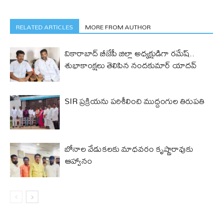
RELATED ARTICLES
MORE FROM AUTHOR
వికారాబాద్ బీజేపీ జిల్లా అధ్యక్షుడిగా రమేష్‌..
శుభాకాంక్షలు తెలిపిన నందకుమార్ యాదవ్
SIR ప్రక్రియను పరిశీలించి ముద్దంగుల తిరుపతి
బోనాల వేడుకలకు మాధవరం కృష్ణారావుకు
ఆహ్వానం