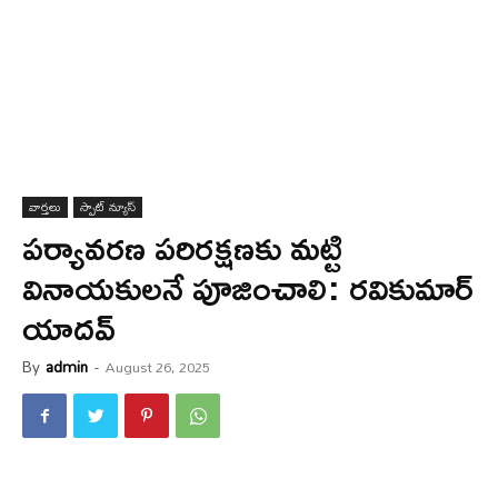
వార్త‌లు
స్పాట్ న్యూస్
ప‌ర్యావ‌ర‌ణ ప‌రిర‌క్ష‌ణ‌కు మ‌ట్టి
వినాయ‌కుల‌నే పూజించాలి: ర‌వికుమార్
యాద‌వ్
By
admin
-
August 26, 2025