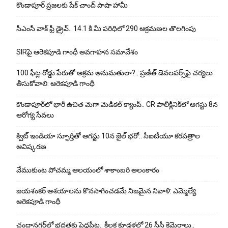
కొండాపూర్ ప్రజలకు షేక్ చాంద్ పాషా హామీ
సీఎంసీ వాక్ ఫ్రీ డ్రైవ్.. 14.1 కి.మీ పరిధిలో 290 ఆక్రమణల తొలగింపు
SIRపై ఆరెకపూడి గాంధీ అవగాహన సమావేశం
100 ఫీట్ల రోడ్డు పేరుతో అక్రమ అనుమతులా?.. ప్రణీత్ డెవలపర్స్‌పై చర్యలు
తీసుకోవాలి: ఆరెకపూడి గాంధీ
కొండాపూర్‌లో భారీ ఉచిత మెగా మెడికల్ క్యాంప్.. CR పాలీక్లినిక్‌లో ఆగస్టు 8న
ఆరోగ్య సేవలు
క్విట్ ఇండియా స్ఫూర్తితో ఆగస్టు 10న జైల్ భరో.. సీఐటీయూ కరపత్రాల
ఆవిష్కరణ
వేముకుంట పోచమ్మ ఆలయంలో శాకాంబరి అలంకారం
జయశంకర్ ఆశయాలను కొనసాగించడమే నిజమైన నివాళి: ఎమ్మెల్యే
ఆరెక‌పూడి గాంధీ
చందానగర్‌లో భద్రతకు పెద్దపీట.. కీలక కూడళ్లలో 26 సీసీ కెమెరాలు..