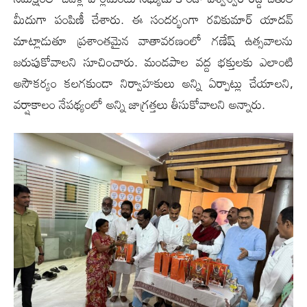
మీదుగా పంపిణీ చేశారు. ఈ సంద‌ర్భంగా ర‌వికుమార్ యాద‌వ్
మాట్లాడుతూ ప్ర‌శాంత‌మైన వాతావ‌ర‌ణంలో గ‌ణేష్ ఉత్స‌వాల‌ను
జ‌రుపుకోవాల‌ని సూచించారు. మండ‌పాల వ‌ద్ద భ‌క్తుల‌కు ఎలాంటి
అసౌక‌ర్యం క‌ల‌గ‌కుండా నిర్వాహ‌కులు అన్ని ఏర్పాట్లు చేయాల‌ని,
వ‌ర్షాకాలం నేప‌థ్యంలో అన్ని జాగ్ర‌త్త‌లు తీసుకోవాల‌ని అన్నారు.