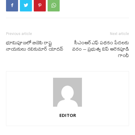
Previous article
Next article
భూమిపూజలో బిజెపి రాష్ట్ర
సీఎంఆర్ఎఫ్ పథకం‌ పేదలకు
నాయకులు రవికుమార్ యాదవ్
వరం – ప్రభుత్వ విప్ ఆరెకపూడి
గాంధీ
EDITOR