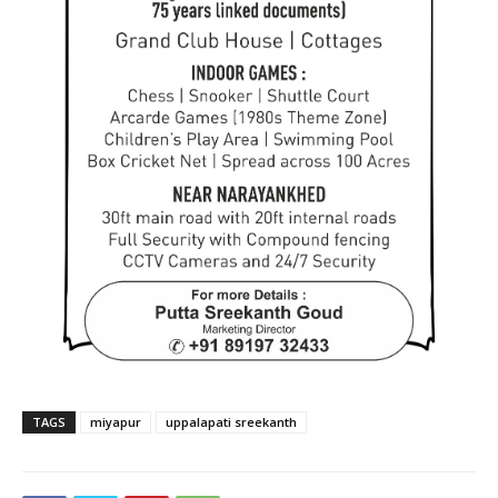
TAGS
miyapur
uppalapati sreekanth