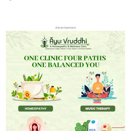
Advertisement