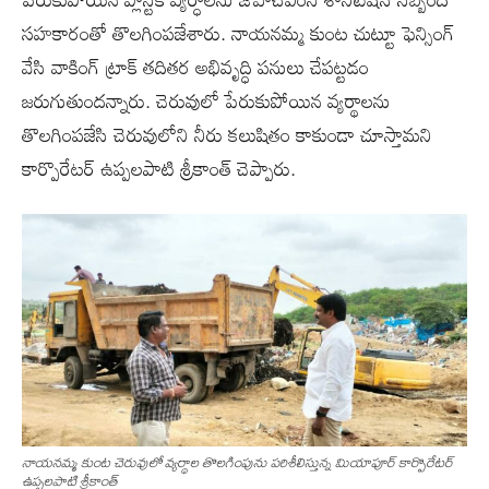
సహకారంతో తొలగింపజేశారు. నాయనమ్మ‌ కుంట చుట్టూ ఫెన్సింగ్
వేసి వాకింగ్ ట్రాక్ తదితర అభివృద్ధి పనులు చేపట్టడం
జరుగుతుందన్నారు. చెరువులో పేరుకుపోయిన వ్యర్థాలను
తొలగింపజేసి చెరువులోని నీరు కలుషితం‌ కాకుండా చూస్తామని
కార్పొరేటర్ ఉప్పలపాటి శ్రీకాంత్ చెప్పారు.
నాయనమ్మ కుంట చెరువులో వ్యర్థాల తొలగింపును పరిశీలిస్తున్న మియాపూర్ కార్పొరేటర్
ఉప్పలపాటి శ్రీకాంత్