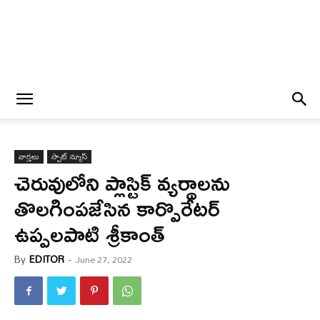
వార్త‌లు
స్పాట్ న్యూస్
చెరువులోని ప్లాస్టిక్ వ్యర్థాలను
తొలగింపజేసిన కార్పొరేటర్
ఉప్పలపాటి శ్రీకాంత్
By
EDITOR
-
June 27, 2022