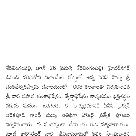
శేరిలింగంపల్లి, జూన్ 26 (న‌మ‌స్తే శేరిలింగంపల్లి): హైదర్‌నగర్
డివిజన్ పరిధిలోని నిజాంపేట్ రోడ్డులో ఉన్న సెవెన్ హిల్స్ శ్రీ
వెంకటేశ్వరస్వామి దేవాలయంలో 1008 కలశాలతో నిర్వహించిన
శ్రీ వారి సహస్ర కలశాభిషేకం, జ్యేష్టాభిషేకం కార్యక్రమం భక్తిశ్రద్ధల
న‌డుమ‌ ఘనంగా జరిగింది. ఈ కార్యక్రమానికి పీఏసీ చైర్మన్
అరెకపూడి గాంధీ ముఖ్య అతిథిగా హాజరై ప్రత్యేక పూజలు
నిర్వహించారు. ఈ సందర్భంగా దేవాలయ ఈఓ సత్యనారాయణ,
మాజీ కార్పొరేటర్ నార్నె శ్రీనివాసరావుతో కలిసి స్వామివారిని