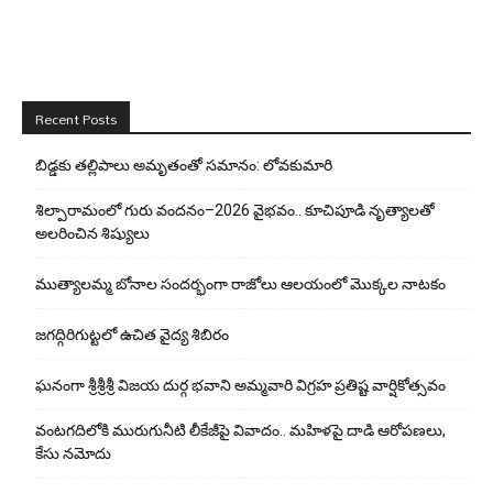
Recent Posts
బిడ్డ‌కు త‌ల్లిపాలు అమృతంతో స‌మానం: లోవ‌కుమారి
శిల్పారామంలో గురు వందనం–2026 వైభవం.. కూచిపూడి నృత్యాలతో
అలరించిన శిష్యులు
ముత్యాలమ్మ బోనాల సందర్భంగా రాజోలు ఆలయంలో మొక్కల నాటకం
జగద్గిరిగుట్టలో ఉచిత వైద్య శిబిరం
ఘనంగా శ్రీశ్రీశ్రీ విజయ దుర్గ భవాని అమ్మవారి విగ్రహ ప్రతిష్ట వార్షికోత్సవం
వంటగదిలోకి మురుగునీటి లీకేజీపై వివాదం.. మహిళపై దాడి ఆరోపణలు,
కేసు నమోదు