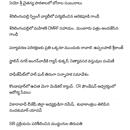
నియో శ్రీ చైతన్య పాఠశాలలో బోనాల సంబురాలు
శేరిలింగంపల్లి స్ప్రింగ్ వ్యాలీలో పర్యటించిన ఆరెకపూడి గాంధీ
శేరిలింగంపల్లిలో మ‌హిళ‌కి CMRF స‌హాయం.. మంజూరు పత్రం అందజేసిన
గాంధీ
పర్యావరణ పరిరక్షణకు ప్రతి ఒక్కరూ ముందుకు రావాలి: ఉప్పలపాటి శ్రీకాంత్
స్టాలిన్ నగర్ అంగన్‌వాడీకి గ్యాస్ కుక్కర్, నిత్యావసర వస్తువుల పంపిణీ
హఫీజ్‌పేట్‌లో హర్ ఘర్ తిరంగా సన్నాహక సమావేశం
కొండాపూర్‌లో ఉచిత మెగా మెడికల్ క్యాంప్.. CR ఫౌండేషన్ ఆధ్వర్యంలో
ఆరోగ్య సేవలు
వికారాబాద్ బీజేపీ జిల్లా అధ్యక్షుడిగా రమేష్‌.. శుభాకాంక్షలు తెలిపిన
నందకుమార్ యాదవ్
SIR ప్రక్రియను పరిశీలించిన ముద్దంగుల తిరుపతి