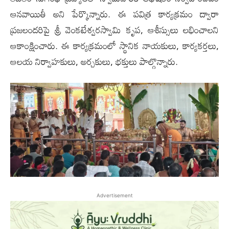
ఆనవాయితీ అని పేర్కొన్నారు. ఈ పవిత్ర కార్యక్రమం ద్వారా
ప్రజలందరిపై శ్రీ వెంకటేశ్వరస్వామి కృప, ఆశీస్సులు లభించాలని
ఆకాంక్షించారు. ఈ కార్యక్రమంలో స్థానిక నాయకులు, కార్యకర్తలు,
ఆలయ నిర్వాహకులు, అర్చకులు, భక్తులు పాల్గొన్నారు.
Advertisement