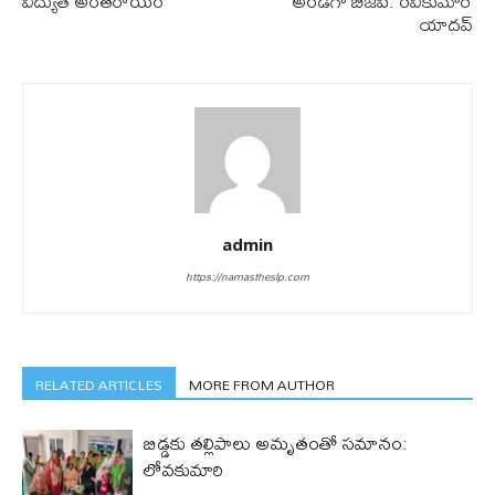
విద్యుత్ అంతరాయం
అండగా బీజేపీ: రవికుమార్
యాదవ్
admin
https://namastheslp.com
RELATED ARTICLES
MORE FROM AUTHOR
బిడ్డ‌కు త‌ల్లిపాలు అమృతంతో స‌మానం:
లోవ‌కుమారి