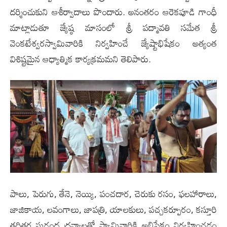
దర్శించుకుని ఆశీర్వాదాలు పొందారు. అనంతరం ఆరెకపూడి గాంధీ
మాట్లాడుతూ జ్యేష్ఠ మాసంలో శ్రీ పద్మావతి సమేత శ్రీ
వెంకటేశ్వరస్వామివారికి నిర్వహించే జ్యేష్టాభిషేకం అత్యంత
విశిష్టమైన ఆధ్యాత్మిక కార్యక్రమమని తెలిపారు.
పాలు, పెరుగు, తేనె, నెయ్యి, పంచదార, చెరుకు రసం, ఫలహారాలు,
జాజికాయ, లవంగాలు, జాపత్రి, యాలకులు, పచ్చకర్పూరం, కస్తూరి
తదితర సుగంధ ద్రవ్యాలతో స్వామివారికి అభిషేకం నిర్వహించడం