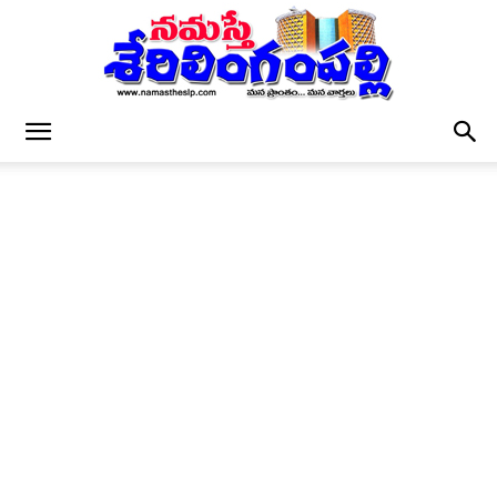
నమస్తే
శేరిలింగంపల్లి