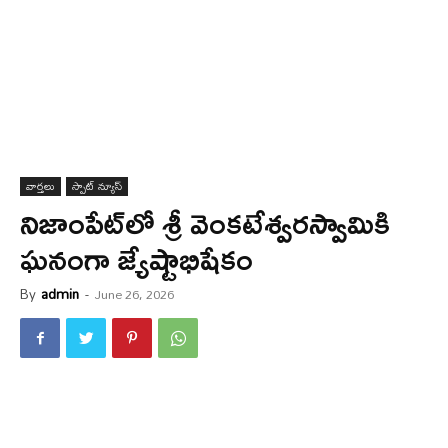
వార్త‌లు
స్పాట్ న్యూస్
నిజాంపేట్‌లో శ్రీ వెంకటేశ్వరస్వామికి
ఘ‌నంగా జ్యేష్టాభిషేకం
By
admin
-
June 26, 2026