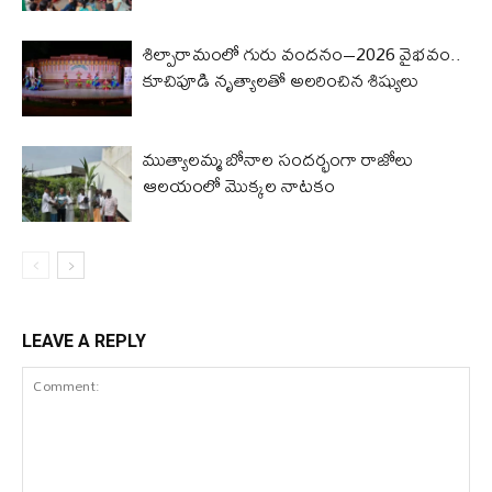
శిల్పారామంలో గురు వందనం–2026 వైభవం..
కూచిపూడి నృత్యాలతో అలరించిన శిష్యులు
ముత్యాలమ్మ బోనాల సందర్భంగా రాజోలు
ఆలయంలో మొక్కల నాటకం
LEAVE A REPLY