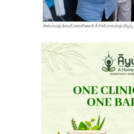
శేరిలింగంపల్లి డివిజన్ పరిధిలో ఆజాదీ కీ గౌరవ్ పాదయాత్ర చేస్తున్