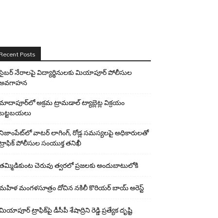
Recent Posts
సైబర్ నేరాలపై విద్యార్థినులకు మియాపూర్ పోలీసుల
అవగాహన
మాదాపూర్‌లో అక్రమ ట్రామడాల్ ట్యాబ్లెట్ల విక్రయం
బట్టబయలు
నిజాంపేట్‌లో వాటర్ లాగింగ్, రోడ్ల సమస్యలపై అధికారులతో
ట్రాఫిక్ పోలీసుల సంయుక్త తనిఖీ
తమ్మిడికుంట చెరువు త్వరలో ప్రజలకు అందుబాటులోకి
మహిళ మంగళసూత్రం దోచిన నకిలీ కొరియర్ బాయ్ అరెస్ట్
మియాపూర్ ట్రాఫిక్‌పై డీసీపీ శేషాద్రిని రెడ్డి ప్రత్యేక దృష్టి