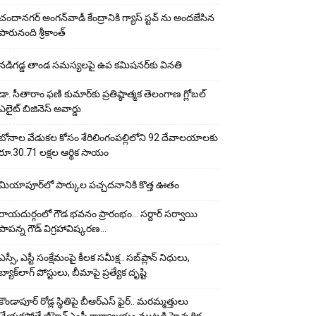
చందానగర్ అంగన్‌వాడీ కేంద్రానికి గ్యాస్ స్టవ్ ను అందజేసిన
పారునంది శ్రీకాంత్
నడిగడ్డ తాండ సమస్యలపై ఉప కమిషనర్‌కు వినతి
డా. సీతారాం ఫణి కుమార్‌కు ప్రతిష్ఠాత్మక తెలంగాణ గ్లోబల్
ఎలైట్ బిజినెస్ అవార్డు
బోనాల వేడుకల కోసం శేరిలింగంపల్లిలోని 92 దేవాలయాలకు
రూ.30.71 లక్షల ఆర్థిక సాయం
మియాపూర్‌లో పార్కుల పచ్చదనానికి కొత్త ఊతం
రాయదుర్గంలో గౌడ భవనం ప్రారంభం… సర్దార్ సర్వాయి
పాపన్న గౌడ్ విగ్రహావిష్కరణ…
ఎస్సీ, ఎస్టీ సంక్షేమంపై కీలక సమీక్ష.. సబ్‌ప్లాన్ నిధులు,
బ్యాక్‌లాగ్ పోస్టులు, బీమాపై ప్రత్యేక దృష్టి
కొండాపూర్ రోడ్ల స్థితిపై బీఆర్ఎస్ ఫైర్.. మరమ్మత్తులు