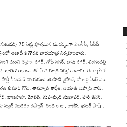
 తీసుకువచ్చి 75 ఏళ్లు పూర్తయిన సందర్భంగా ఏఐసీసీ, పీసీసీ
్వర్యంలో ఆజాదీ కి గౌరవ్ పాదయాత్ర నిర్వహించారు.
డ్ నం1 నుంచి నెహ్రూ నగర్, గోపీ నగర్, బాపు నగర్, లింగంపల్లి
ింది. జాతీయ జెండాలతో పాదయాత్ర నిర్వహించారు. ఈ ర్యాలీలో
గ్రెస్ పార్టీ సీనియర్ నాయకులు జెరిపాటి జైపాల్, కో ఆర్డినేటర్ ఎం.
రత్ కుమార్ గౌడ్, శామ్యూల్ కార్తీక్, అయాజ్ అహ్మద్ ఖాన్,
ీర్, ఖాజపాషా, మోసిన్, మహమ్మద్ మునావర్, హరి కిషన్,
, మహమ్మద్ ముకరం ఉస్మాన్, కంది రాజు, రాజేష్, ఖమర్ పాషా,