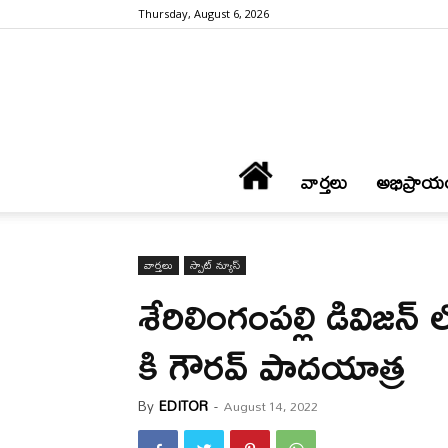
Thursday, August 6, 2026
వార్త‌లు
అభిప్రాయ
వార్త‌లు
స్పాట్ న్యూస్
శేరిలింగంపల్లి డివిజన
కి గౌరవ్ పాదయాత్ర
By
EDITOR
-
August 14, 2022