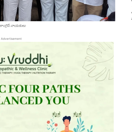
న కాంగ్రెస్ నాయకులు
Advertisement