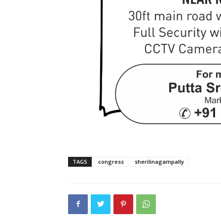
TAGS
congress
sherilinagampally