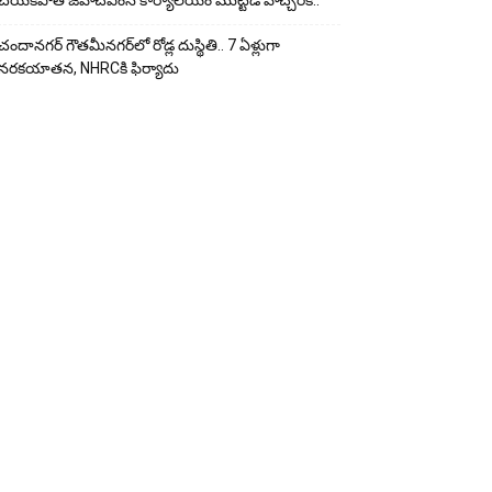
చేయ‌క‌పోతే జీహెచ్‌ఎంసీ కార్యాలయం ముట్టడి హెచ్చరిక..
చందానగర్ గౌతమీనగర్‌లో రోడ్ల దుస్థితి.. 7 ఏళ్లుగా
నరకయాతన, NHRCకి ఫిర్యాదు