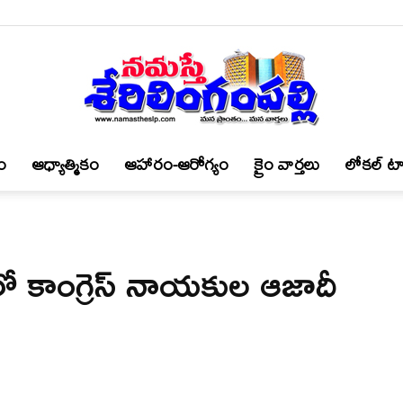
ం
ఆధ్యాత్మికం
ఆహారం-ఆరోగ్యం
క్రైం వార్త‌లు
లోకల్ టా
నమస్తే
్ లో కాంగ్రెస్ నాయకుల ఆజాదీ
శేరిలింగంపల్లి