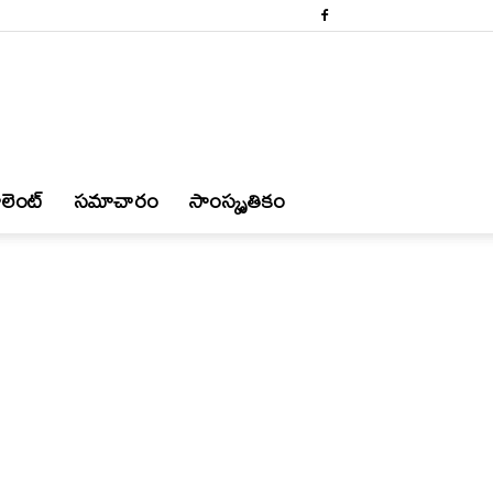
లెంట్
స‌మాచారం
సాంస్కృతికం