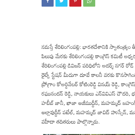
నమస్తే శేరిలింగంపల్లి: భారతదేశానికి స్వాతంత్ర్యం
పిలుపు మేరకు శేరిలింగంపల్లి కాంగ్రెస్ కమిటీ ఆధ
శేరిలింగంపల్లి డివిజన్ పరిధిలోని ఆదర్శ్ నగర్ రో
రైల్వే స్టేషన్ మీదుగా దూబే కాలనీ వరకు కొనసాగ
ప్రోగ్రాం కోఆర్డినేటర్ కోటింరెడ్డి వినయ్ రెడ్డి, కాం
రఘునందన్ రెడ్డి, నాయకులు ఎన్‌వివిఎస్ చౌదరి, భ
హబీబ్ జానీ, ఖాజా అజీముద్దీన్, మహమ్మద్ జహంగ
అల్లావుద్దీన్ పటేల్, మహమ్మద్ జావిద్ హుస్సేన్
వహీదా తదితరులు పాల్గొన్నారు.