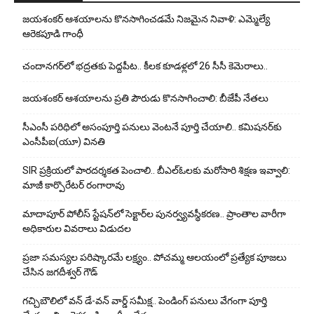
జయశంకర్ ఆశయాలను కొనసాగించడమే నిజమైన నివాళి: ఎమ్మెల్యే
ఆరెక‌పూడి గాంధీ
చందానగర్‌లో భద్రతకు పెద్దపీట.. కీలక కూడళ్లలో 26 సీసీ కెమెరాలు..
జయశంకర్ ఆశయాలను ప్రతి పౌరుడు కొనసాగించాలి: బీజేపీ నేతలు
సీఎంసీ పరిధిలో అసంపూర్తి పనులు వెంటనే పూర్తి చేయాలి.. కమిషనర్‌కు
ఎంసీపీఐ(యూ) వినతి
SIR ప్రక్రియలో పారదర్శకత పెంచాలి.. బీఎల్ఓలకు మరోసారి శిక్షణ ఇవ్వాలి:
మాజీ కార్పొరేటర్ రంగారావు
మాదాపూర్ పోలీస్‌ స్టేషన్‌లో సెక్టార్‌ల పునర్వ్యవస్థీకరణ.. ప్రాంతాల వారీగా
అధికారుల వివరాలు విడుదల
ప్రజా సమస్యల పరిష్కారమే లక్ష్యం.. పోచమ్మ ఆలయంలో ప్రత్యేక పూజలు
చేసిన జగదీశ్వర్ గౌడ్
గచ్చిబౌలిలో వన్ డే-వన్ వార్డ్ సమీక్ష.. పెండింగ్ పనులు వేగంగా పూర్తి