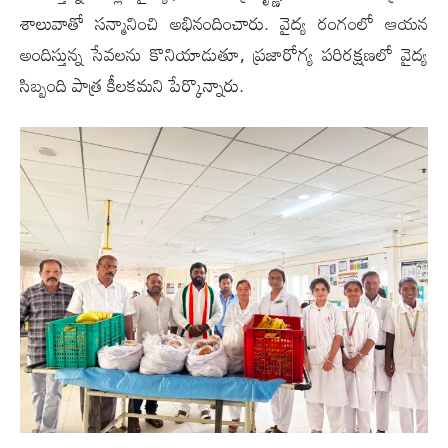
శాలువాతో సన్మానించి అభినందించారు. వైద్య రంగంలో ఆయన
అందిస్తున్న సేవలను కొనియాడుతూ, ప్రజారోగ్య పరిరక్షణలో వైద్య
సిబ్బంది పాత్ర కీలకమని పేర్కొన్నారు.