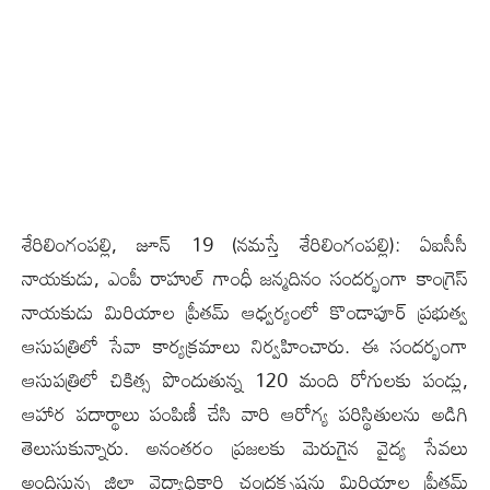
శేరిలింగంప‌ల్లి, జూన్ 19 (న‌మ‌స్తే శేరిలింగంప‌ల్లి): ఏఐసీసీ
నాయ‌కుడు, ఎంపీ రాహుల్ గాంధీ జ‌న్మ‌దినం సంద‌ర్భంగా కాంగ్రెస్
నాయకుడు మిరియాల ప్రీతమ్ ఆధ్వర్యంలో కొండాపూర్ ప్రభుత్వ
ఆసుపత్రిలో సేవా కార్యక్రమాలు నిర్వహించారు. ఈ సందర్భంగా
ఆసుపత్రిలో చికిత్స పొందుతున్న 120 మంది రోగులకు పండ్లు,
ఆహార పదార్థాలు పంపిణీ చేసి వారి ఆరోగ్య పరిస్థితులను అడిగి
తెలుసుకున్నారు. అనంతరం ప్రజలకు మెరుగైన వైద్య సేవలు
అందిస్తున్న జిల్లా వైద్యాధికారి చంద్రకృష్ణను మిరియాల ప్రీతమ్