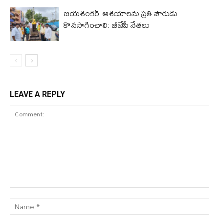
జయశంకర్ ఆశయాలను ప్రతి పౌరుడు
కొనసాగించాలి: బీజేపీ నేతలు
LEAVE A REPLY