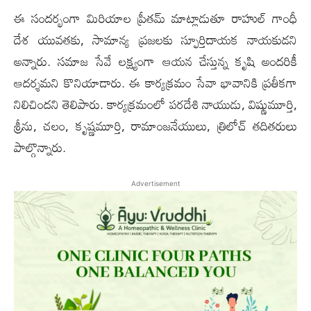
ఈ సందర్భంగా మిరియాల ప్రీతమ్ మాట్లాడుతూ రాహుల్ గాంధీ
దేశ యువతకు, సామాన్య ప్రజలకు స్ఫూర్తిదాయక నాయకుడని
అన్నారు. సమాజ సేవే లక్ష్యంగా ఆయన చేస్తున్న కృషి అందరికీ
ఆదర్శమని కొనియాడారు. ఈ కార్యక్రమం సేవా భావానికి ప్రతీకగా
నిలిచిందని తెలిపారు. కార్యక్రమంలో పరదేశి నాయుడు, విష్ణుమూర్తి,
శ్రీను, చలం, కృష్ణమూర్తి, రామాంజనేయులు, త్రిలోచ్ తదితరులు
పాల్గొన్నారు.
Advertisement