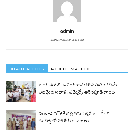
admin
https://namastheslp.com
RELATED ARTICLES
MORE FROM AUTHOR
జయశంకర్ ఆశయాలను కొనసాగించడమే
నిజమైన నివాళి: ఎమ్మెల్యే ఆరెక‌పూడి గాంధీ
చందానగర్‌లో భద్రతకు పెద్దపీట.. కీలక
కూడళ్లలో 26 సీసీ కెమెరాలు..