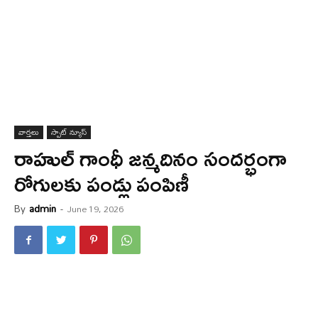
వార్త‌లు
స్పాట్ న్యూస్
రాహుల్ గాంధీ జన్మదినం సందర్భంగా
రోగులకు పండ్లు పంపిణీ
By
admin
-
June 19, 2026