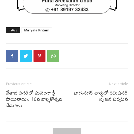
TAGS
Miriyala Pritam
Previous article
Next article
నేతాజీ నగర్‌లో ఘనంగా శ్రీ
భాగ్యనగర్ వార్డులో కమిషనర్
సాయినాధుని 16వ వార్షికోత్సవ
సృజ‌న‌ పర్యటన
వేడుకలు