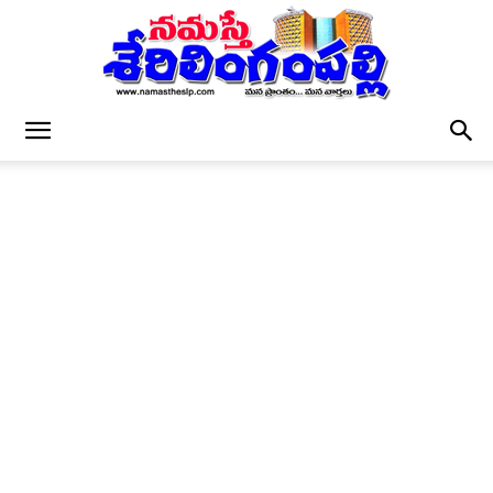
నమస్తే
శేరిలింగంపల్లి