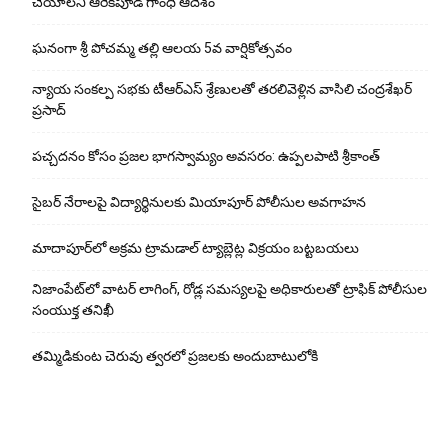
చేయాలని ఆరెకపూడి గాంధీ ఆదేశం
ఘ‌నంగా శ్రీ పోచమ్మ త‌ల్లి ఆలయ 5వ వార్షికోత్సవం
న్యాయ సంక‌ల్ప స‌భ‌కు టీఆర్ఎస్ శ్రేణుల‌తో త‌ర‌లివెళ్లిన వాసిలి చంద్ర‌శేఖ‌ర్
ప్ర‌సాద్
పచ్చదనం కోసం ప్రజల భాగస్వామ్యం అవసరం: ఉప్పలపాటి శ్రీకాంత్
సైబర్ నేరాలపై విద్యార్థినులకు మియాపూర్ పోలీసుల అవగాహన
మాదాపూర్‌లో అక్రమ ట్రామడాల్ ట్యాబ్లెట్ల విక్రయం బట్టబయలు
నిజాంపేట్‌లో వాటర్ లాగింగ్, రోడ్ల సమస్యలపై అధికారులతో ట్రాఫిక్ పోలీసుల
సంయుక్త తనిఖీ
తమ్మిడికుంట చెరువు త్వరలో ప్రజలకు అందుబాటులోకి