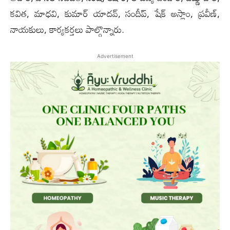
కవిత, మాధవి, కుమార్ యాదవ్, సందీప్, షేక్ అస్లాం, ప్రవీణ్‌,
నాయకులు, కార్యకర్తలు పాల్గొన్నారు.
Advertisement