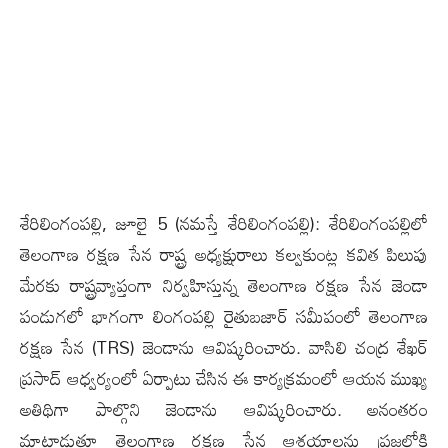
శేరిలింగంప‌ల్లి, జూలై 5 (న‌మ‌స్తే శేరిలింగంప‌ల్లి): శేరిలింగంపల్లిలో
తెలంగాణ రక్షణ సేన రాష్ట్ర అధ్యక్షురాలు కల్వకుంట్ల కవిత పిలుపు
మేరకు రాష్ట్రవ్యాప్తంగా నిర్వహిస్తున్న తెలంగాణ రక్షణ సేన జెండా
పండుగలో భాగంగా లింగంపల్లి రైతుబజార్ సమీపంలో తెలంగాణ
రక్షణ సేన (TRS) జెండాను ఆవిష్కరించారు. వాసిలి చంద్ర శేఖర్
ప్రసాద్ ఆధ్వర్యంలో ఏర్పాటు చేసిన ఈ కార్యక్రమంలో ఆయన ముఖ్య
అతిథిగా పాల్గొని జెండాను ఆవిష్కరించారు. అనంతరం
మాట్లాడుతూ తెలంగాణ రక్షణ సేన ఆశయాలను ప్రజల్లోకి