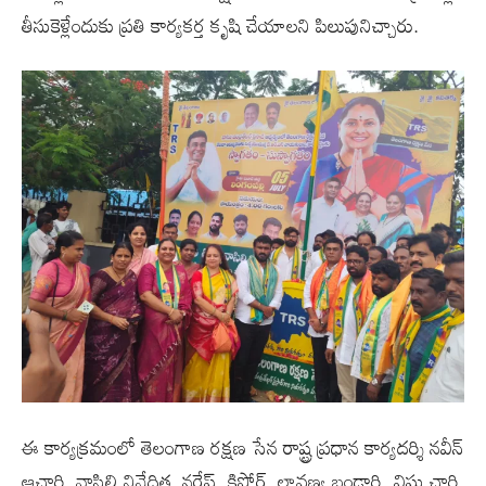
తీసుకెళ్లేందుకు ప్రతి కార్యకర్త కృషి చేయాలని పిలుపునిచ్చారు.
ఈ కార్యక్రమంలో తెలంగాణ రక్షణ సేన రాష్ట్ర ప్రధాన కార్యదర్శి నవీన్
ఆచారి, వాసిలి నివేదిత, నరేష్, కిషోర్, లావణ్య బండారి, విష్ణు చారి,