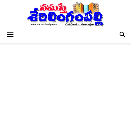
నమస్తే
శేరిలింగంపల్లి