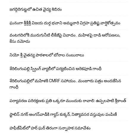
జగద్గిరిగుట్టలో ఉచిత వైద్య శిబిరం
ఘనంగా శ్రీశ్రీశ్రీ విజయ దుర్గ భవాని అమ్మవారి విగ్రహ ప్రతిష్ట వార్షికోత్సవం
వంటగదిలోకి మురుగునీటి లీకేజీపై వివాదం.. మహిళపై దాడి ఆరోపణలు,
కేసు నమోదు
నియో శ్రీ చైతన్య పాఠశాలలో బోనాల సంబురాలు
శేరిలింగంపల్లి స్ప్రింగ్ వ్యాలీలో పర్యటించిన ఆరెకపూడి గాంధీ
శేరిలింగంపల్లిలో మ‌హిళ‌కి CMRF స‌హాయం.. మంజూరు పత్రం అందజేసిన
గాంధీ
పర్యావరణ పరిరక్షణకు ప్రతి ఒక్కరూ ముందుకు రావాలి: ఉప్పలపాటి శ్రీకాంత్
స్టాలిన్ నగర్ అంగన్‌వాడీకి గ్యాస్ కుక్కర్, నిత్యావసర వస్తువుల పంపిణీ
హఫీజ్‌పేట్‌లో హర్ ఘర్ తిరంగా సన్నాహక సమావేశం