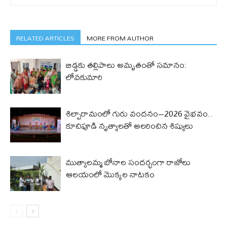
RELATED ARTICLES
MORE FROM AUTHOR
బిడ్డ‌కు త‌ల్లిపాలు అమృతంతో స‌మానం:
లోవ‌కుమారి
శిల్పారామంలో గురు వందనం–2026 వైభవం..
కూచిపూడి నృత్యాలతో అలరించిన శిష్యులు
ముత్యాలమ్మ బోనాల సందర్భంగా రాజోలు
ఆలయంలో మొక్కల నాటకం