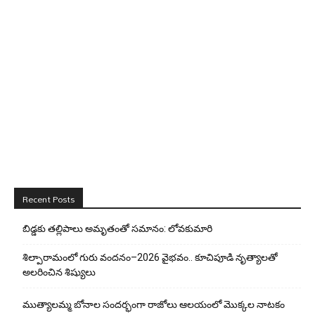
Recent Posts
బిడ్డ‌కు త‌ల్లిపాలు అమృతంతో స‌మానం: లోవ‌కుమారి
శిల్పారామంలో గురు వందనం–2026 వైభవం.. కూచిపూడి నృత్యాలతో
అలరించిన శిష్యులు
ముత్యాలమ్మ బోనాల సందర్భంగా రాజోలు ఆలయంలో మొక్కల నాటకం