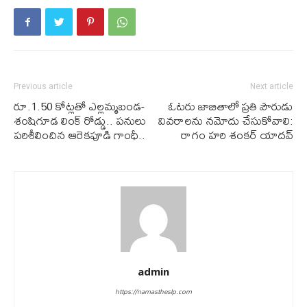
Previous article
Next article
రూ.1.50 కోట్లతో ఎల్లమ్మబండ-
ఓట‌రు జాబితాలో ప్ర‌తి పౌరుడు
శంషిగూడ లింక్ రోడ్డు.. పనులు
వివ‌రాల‌ను న‌మోదు చేసుకోవాలి:
పరిశీలించిన ఆరెకపూడి గాంధీ..
రాగం హరి శంకర్ యాదవ్
admin
https://namastheslp.com