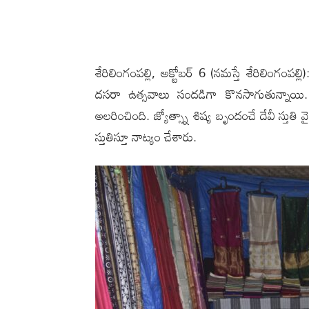
శేరిలింగంప‌ల్లి, అక్టోబ‌ర్ 6 (న‌మస్తే శేరిలింగ
దసరా ఉత్సవాలు సందడిగా కొన‌సాగుతున్నాయి. టీ
అలరించింది. జ్యోత్స్నా శిష్య బృందంచే దేవీ స్త
స్తుతిస్తూ నాట్యం చేశారు.