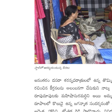
స్టాల్‌లో ఆక‌ట్టుకుంటున్న చీర‌లు
అనంత‌రం దసరా శరన్నవరాత్రులలో ఉన్న తొమ్మి
రచించిన కీర్తనలను ఆలంబనగా చేసుకుని నాట్య
రూపుమాపుటకు మహిషాసురమర్దిని అయి అమ్మ
రూపాలలో కొలువై ఉన్న జగన్మాత సందర్శనంతో ఈ 
అద్వైత, హాసిని, జ్యోతిక రెడ్డి పాల్గొన్నారు.