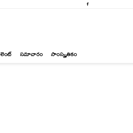
లెంట్
స‌మాచారం
సాంస్కృతికం