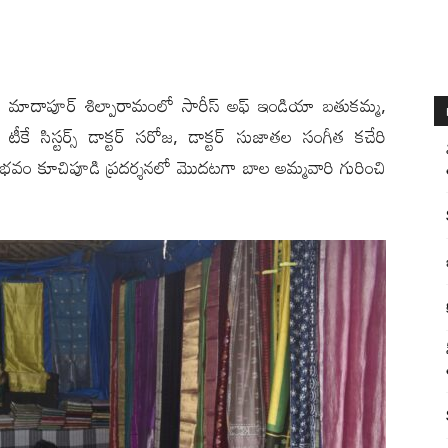
ంప‌ల్లి): మాదాపూర్ శిల్పారామంలో సారీస్ అఫ్ ఇండియా బతుకమ్మ,
కే సిస్టర్స్ డాక్టర్ సరోజ, డాక్టర్ సుజాతల‌ సంగీత కచేరి
ుతి వైభవం కూచిపూడి ప్రదర్శనలో మొదటగా బాల అమ్మవారి గురించి