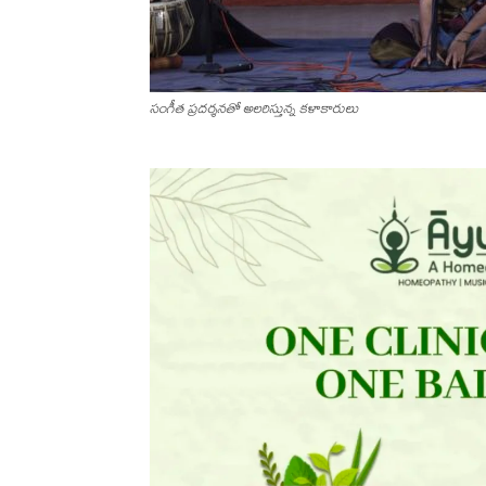
సంగీత‌ ప్ర‌ద‌ర్శ‌న‌తో అల‌రిస్తున్న క‌ళాకారులు