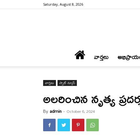
Saturday, August 8, 2026
వార్త‌లు
అభిప్రాయ
వార్త‌లు
స్పాట్ న్యూస్
అల‌రించిన నృత్య ప్ర‌ద‌ర్
By
admin
-
October 6, 2024