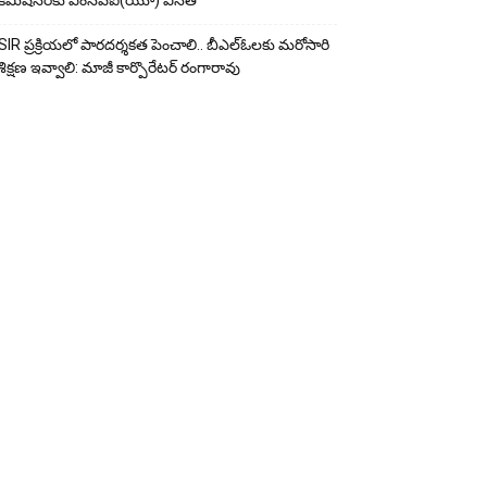
కమిషనర్‌కు ఎంసీపీఐ(యూ) వినతి
SIR ప్రక్రియలో పారదర్శకత పెంచాలి.. బీఎల్ఓలకు మరోసారి
శిక్షణ ఇవ్వాలి: మాజీ కార్పొరేటర్ రంగారావు