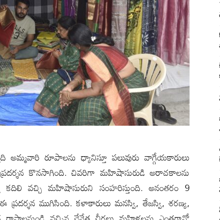
ది అమ్మవారి రూపాలను ధ్యానిస్తూ పలువురు వాగ్గేయకారులు
 ప్రదర్శన కొనసాగింది. చివరిగా మహిషాసురుడి అరాచకాలను
 కదిలి వచ్చి మహిషాసురుని సంహరిస్తుంది. అనంతరం 9
ప్రదర్శన ముగిసింది. కళాకారులు మనస్వి, తేజస్వి, శరణ్య,
 వివిధ రాష్ట్రాలనుండి వ‌చ్చిన చేనేత చీరలు మహిళలను ఎంతగానో