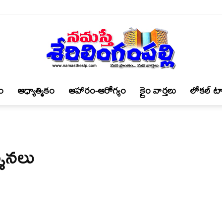
ం
ఆధ్యాత్మికం
ఆహారం-ఆరోగ్యం
క్రైం వార్త‌లు
లోకల్ టా
నమస్తే
శ‌న‌లు
శేరిలింగంపల్లి