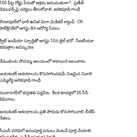
100 ఫీట్ల రోడ్డు పేరుతో అక్రమ అనుమతులా?.. ప్రణీత్
డెవలపర్స్‌పై చర్యలు తీసుకోవాలి: ఆరెకపూడి గాంధీ
కొండాపూర్‌లో భారీ ఉచిత మెగా మెడికల్ క్యాంప్.. CR
పాలీక్లినిక్‌లో ఆగస్టు 8న ఆరోగ్య సేవలు
క్విట్ ఇండియా స్ఫూర్తితో ఆగస్టు 10న జైల్ భరో.. సీఐటీయూ
కరపత్రాల ఆవిష్కరణ
వేముకుంట పోచమ్మ ఆలయంలో శాకాంబరి అలంకారం
జయశంకర్ ఆశయాలను కొనసాగించడమే నిజమైన నివాళి:
ఎమ్మెల్యే ఆరెక‌పూడి గాంధీ
చందానగర్‌లో భద్రతకు పెద్దపీట.. కీలక కూడళ్లలో 26 సీసీ
కెమెరాలు..
జయశంకర్ ఆశయాలను ప్రతి పౌరుడు కొనసాగించాలి: బీజేపీ
నేతలు
సీఎంసీ పరిధిలో అసంపూర్తి పనులు వెంటనే పూర్తి చేయాలి..