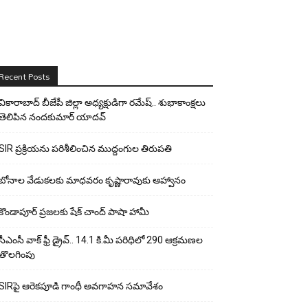
Recent Posts
వికారాబాద్ బీజేపీ జిల్లా అధ్యక్షుడిగా రమేష్‌.. శుభాకాంక్షలు
తెలిపిన నందకుమార్ యాదవ్
SIR ప్రక్రియను పరిశీలించిన ముద్దంగుల తిరుపతి
బోనాల వేడుకలకు మాధవరం కృష్ణారావుకు ఆహ్వానం
కొండాపూర్ ప్రజలకు షేక్ చాంద్ పాషా హామీ
సీఎంసీ వాక్ ఫ్రీ డ్రైవ్.. 14.1 కి.మీ పరిధిలో 290 ఆక్రమణల
తొలగింపు
SIRపై ఆరెకపూడి గాంధీ అవగాహన సమావేశం