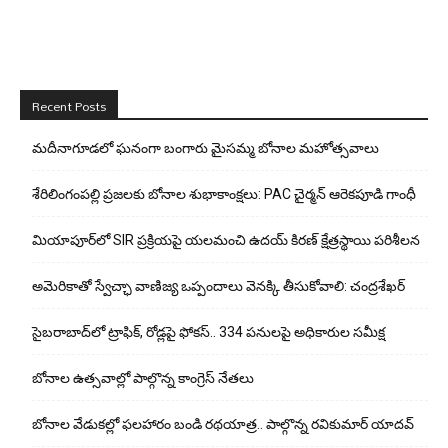
Recent Posts
మదీనాగూడలో ఘ‌నంగా బంగారు మైసమ్మ బోనాల మహోత్సవాలు
శేరిలింగంపల్లి ప్రజలకు బోనాల శుభాకాంక్షలు: PAC చైర్మన్ ఆరెకపూడి గాంధీ
మియాపూర్‌లో SIR ప్రక్రియపై యలమంచి ఉదయ్ కిరణ్ క్షేత్రస్థాయి పరిశీలన
అమెరికాతో స్వేచ్ఛా వాణిజ్య ఒప్పందాలు వెనక్కి తీసుకోవాలి: చంద్రశేఖర్
సైబరాబాద్‌లో ట్రాఫిక్, రోడ్లపై ఫోకస్.. 334 పనులపై అధికారుల సమీక్ష
బోనాల ఉత్సవాల్లో పాల్గొన్న కాంగ్రెస్ నేతలు
బోనాల వేడుకల్లో ఫలహారం బండి రథయాత్ర.. పాల్గొన్న రవికుమార్ యాదవ్