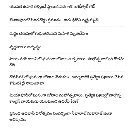
యువ‌త‌ ఉపాధి కల్పించే స్థాయికి ఎదగాలి: జగదీశ్వర్‌ గౌడ్
కొండాపూర్‌లో ఘోర రోడ్డు ప్రమాదం.. కారు ఢీకొని వ్యక్తి మృతి
దుర్గం చెరువులో గుర్తుతెలియని మహిళ మృతదేహం
వృద్ధురాలు అదృశ్యం
సాయి నగర్ కాలనీలో ఘనంగా బోనాల ఉత్సవాలు.. పాల్గొన్న బాలింగ్ గౌతమ్
గౌడ్
గోపన్‌పల్లిలో ఘనంగా బోనాల వేడుకలు.. అమ్మవారికి ప్రత్యేక పూజలు చేసిన
కొమిరిశెట్టి సాయిబాబా
మియాపూర్‌లో ఘనంగా బోనాల మహోత్సవాలు.. ప్రత్యేక పూజల్లో పాల్గొన్న
కాంగ్రెస్ నాయకుడు యలమంచి ఉదయ్ కిరణ్
ప్రపంచ ఆదివాసీ దినోత్సవం సందర్భంగా సేవాలాల్ మహారాజ్ జెండా
ఆవిష్కరణ