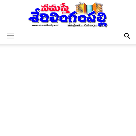
నమస్తే
శేరిలింగంపల్లి