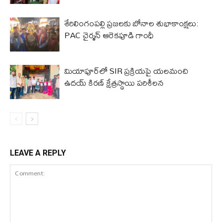
శేరిలింగంపల్లి ప్రజలకు బోనాల శుభాకాంక్షలు:
PAC చైర్మన్ ఆరెకపూడి గాంధీ
మియాపూర్‌లో SIR ప్రక్రియపై యలమంచి
ఉదయ్ కిరణ్ క్షేత్రస్థాయి పరిశీలన
LEAVE A REPLY