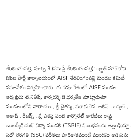
శేరిలింగంపల్లి, మార్చి 3 (న‌మ‌స్తే శేరిలింగంపల్లి): ఇజ్జత్ నగర్‌లోని
సిపిఐ పార్టీ కార్యాలయంలో AISF శేరిలింగంపల్లి మండల కమిటీ
సమావేశం నిర్వహించారు. ఈ సమావేశంలో AISF మండల
అధ్యక్షుడు టి.నితీష్, కార్యదర్శి జె.ధర్మతేజ మాట్లాడుతూ
మండలంలోని నారాయణ, శ్రీ చైతన్య, మూడులెస, అలిన్ , బన్సల్ ,
ఆకాష్ , రీజన్స్ , శ్రీ వశిష్ట వంటి కార్పొరేట్ కాలేజీలు రాష్ట్ర
ఇంటర్మీడియట్ విద్యా మండలి (TSBIE) నిబంధనలను ఉల్లంఘిస్తూ,
పదో తరగతి (SSC) పరీక్షలు పూర్తికాకముందే ముందస్తు అడ్మిషన్లు