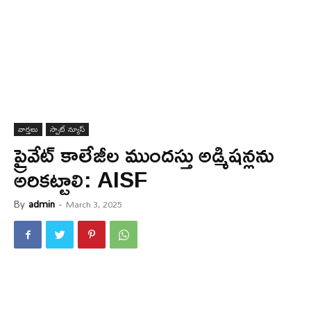
వార్త‌లు
స్పాట్ న్యూస్
ప్రైవేట్ కాలేజీల ముందస్తు అడ్మిషన్లను
అరికట్టాలి: AISF
By
admin
-
March 3, 2025