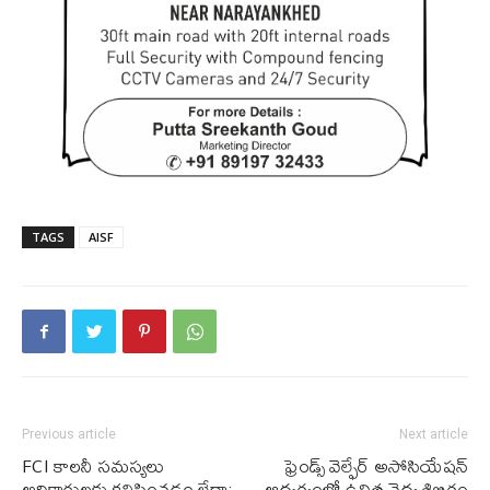
TAGS
AISF
Previous article
Next article
FCI కాలనీ సమస్యలు
ఫ్రెండ్స్ వెల్ఫేర్ అసోసియేషన్
అధికారులకు కనిపించడం లేదా:
ఆధ్వర్యంలో ఉచిత వైద్య శిబిరం