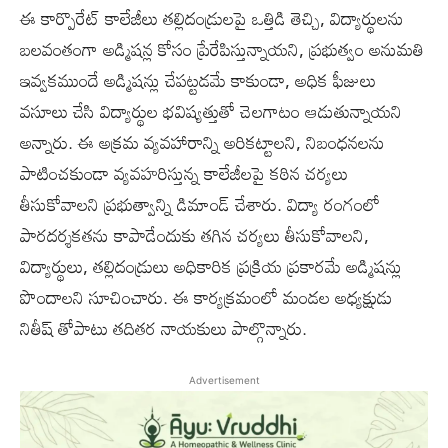
ఈ కార్పొరేట్ కాలేజీలు తల్లిదండ్రులపై ఒత్తిడి తెచ్చి, విద్యార్థులను
బలవంతంగా అడ్మిషన్ల కోసం ప్రేరేపిస్తున్నాయని, ప్రభుత్వం అనుమతి
ఇవ్వకముందే అడ్మిషన్లు చేపట్టడమే కాకుండా, అధిక ఫీజులు
వసూలు చేసి విద్యార్థుల భవిష్యత్తుతో చెలగాటం ఆడుతున్నాయని
అన్నారు. ఈ అక్రమ వ్యవహారాన్ని అరికట్టాలని, నిబంధనలను
పాటించకుండా వ్యవహరిస్తున్న కాలేజీలపై కఠిన చర్యలు
తీసుకోవాలని ప్రభుత్వాన్ని డిమాండ్ చేశారు. విద్యా రంగంలో
పారదర్శకతను కాపాడేందుకు తగిన చర్యలు తీసుకోవాలని,
విద్యార్థులు, తల్లిదండ్రులు అధికారిక ప్రక్రియ ప్రకారమే అడ్మిషన్లు
పొందాలని సూచించారు. ఈ కార్యక్రమంలో మండల అధ్యక్షుడు
నితీష్ తోపాటు తదితర నాయకులు పాల్గొన్నారు.
Advertisement