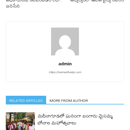
జనసేన
admin
https://namastheslp.com
RELATED ARTICLES
MORE FROM AUTHOR
మదీనాగూడలో ఘ‌నంగా బంగారు మైసమ్మ
బోనాల మహోత్సవాలు