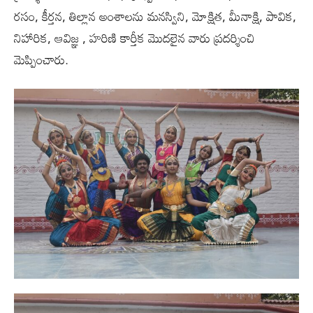
రసం, కీర్తన, తిల్లాన అంశాలను మనస్విని, మోక్షిత, మీనాక్షి, పావిక,
నిహారిక, ఆవిజ్ఞ , హరిణి కార్తీక మొదలైన వారు ప్రదర్శించి
మెప్పించారు.