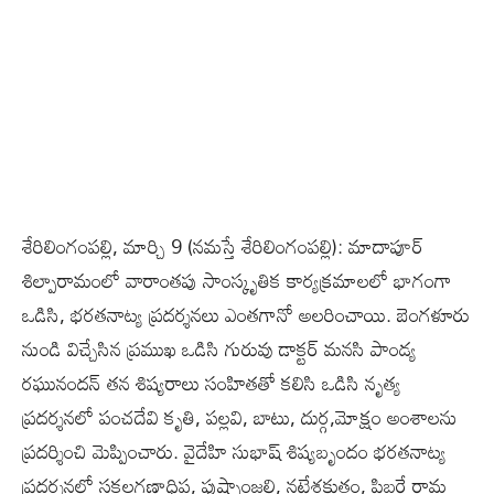
శేరిలింగంప‌ల్లి, మార్చి 9 (న‌మస్తే శేరిలింగంప‌ల్లి): మాదాపూర్
శిల్పారామంలో వారాంతపు సాంస్కృతిక కార్యక్రమాలలో భాగంగా
ఒడిసి, భరతనాట్య ప్రదర్శనలు ఎంతగానో అలరించాయి. బెంగళూరు
నుండి విచ్చేసిన ప్రముఖ ఒడిసి గురువు డాక్టర్ మనసి పాండ్య
రఘునందన్ తన శిష్యరాలు సంహితతో కలిసి ఒడిసి నృత్య
ప్రదర్శనలో పంచదేవి కృతి, పల్లవి, బాటు, దుర్గ,మోక్షం అంశాలను
ప్రదర్శించి మెప్పించారు. వైదేహి సుభాష్ శిష్యబృందం భరతనాట్య
ప్రదర్శనలో సకలగణాధిప, పుష్పాంజలి, నటేశకుతం, పిబరే రామ