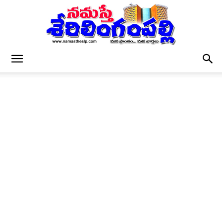
నమస్తే
శేరిలింగంపల్లి