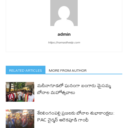
admin
https://namastheslp.com
RELATED ARTICLES
MORE FROM AUTHOR
మదీనాగూడలో ఘ‌నంగా బంగారు మైసమ్మ
బోనాల మహోత్సవాలు
శేరిలింగంపల్లి ప్రజలకు బోనాల శుభాకాంక్షలు:
PAC చైర్మన్ ఆరెకపూడి గాంధీ