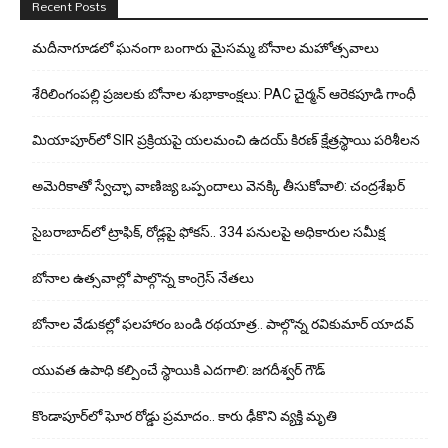
Recent Posts
మదీనాగూడలో ఘ‌నంగా బంగారు మైసమ్మ బోనాల మహోత్సవాలు
శేరిలింగంపల్లి ప్రజలకు బోనాల శుభాకాంక్షలు: PAC చైర్మన్ ఆరెకపూడి గాంధీ
మియాపూర్‌లో SIR ప్రక్రియపై యలమంచి ఉదయ్ కిరణ్ క్షేత్రస్థాయి పరిశీలన
అమెరికాతో స్వేచ్ఛా వాణిజ్య ఒప్పందాలు వెనక్కి తీసుకోవాలి: చంద్రశేఖర్
సైబరాబాద్‌లో ట్రాఫిక్, రోడ్లపై ఫోకస్.. 334 పనులపై అధికారుల సమీక్ష
బోనాల ఉత్సవాల్లో పాల్గొన్న కాంగ్రెస్ నేతలు
బోనాల వేడుకల్లో ఫలహారం బండి రథయాత్ర.. పాల్గొన్న రవికుమార్ యాదవ్
యువ‌త‌ ఉపాధి కల్పించే స్థాయికి ఎదగాలి: జగదీశ్వర్‌ గౌడ్
కొండాపూర్‌లో ఘోర రోడ్డు ప్రమాదం.. కారు ఢీకొని వ్యక్తి మృతి