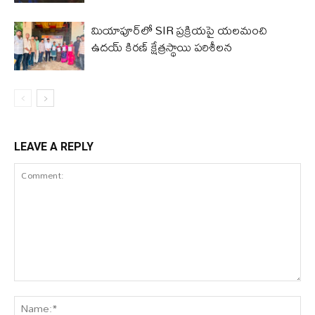
మియాపూర్‌లో SIR ప్రక్రియపై యలమంచి
ఉదయ్ కిరణ్ క్షేత్రస్థాయి పరిశీలన
LEAVE A REPLY