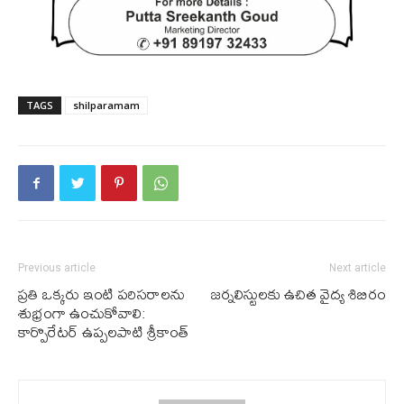
TAGS
shilparamam
Previous article
Next article
ప్ర‌తి ఒక్క‌రు ఇంటి ప‌రిస‌రాల‌ను
జ‌ర్న‌లిస్టుల‌కు ఉచిత వైద్య శిబిరం
శుభ్రంగా ఉంచుకోవాలి:
కార్పొరేటర్ ఉప్పలపాటి శ్రీకాంత్