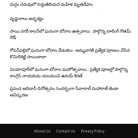
దుర్గం చెరువులో గుర్తుతెలియని మహిళ మృతదేహం
వృద్ధురాలు అదృశ్యం
సాయి నగర్ కాలనీలో ఘనంగా బోనాల ఉత్సవాలు.. పాల్గొన్న బాలింగ్ గౌతమ్
గౌడ్
గోపన్‌పల్లిలో ఘనంగా బోనాల వేడుకలు.. అమ్మవారికి ప్రత్యేక పూజలు చేసిన
కొమిరిశెట్టి సాయిబాబా
మియాపూర్‌లో ఘనంగా బోనాల మహోత్సవాలు.. ప్రత్యేక పూజల్లో పాల్గొన్న
కాంగ్రెస్ నాయకుడు యలమంచి ఉదయ్ కిరణ్
ప్రపంచ ఆదివాసీ దినోత్సవం సందర్భంగా సేవాలాల్ మహారాజ్ జెండా
ఆవిష్కరణ
About Us
Contact Us
Privacy Policy