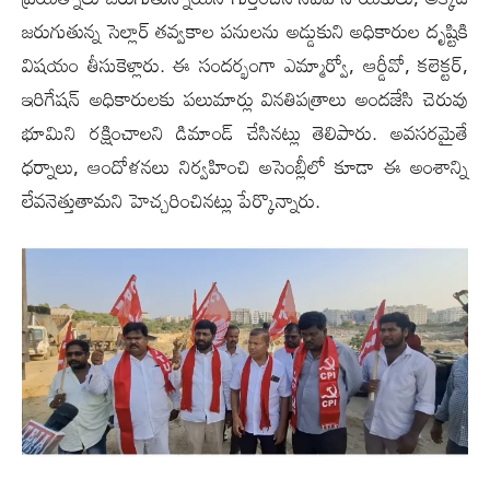
జరుగుతున్న సెల్లార్ తవ్వకాల పనులను అడ్డుకుని అధికారుల దృష్టికి
విషయం తీసుకెళ్లారు. ఈ సందర్భంగా ఎమ్మార్వో, ఆర్డీవో, కలెక్టర్,
ఇరిగేషన్ అధికారులకు పలుమార్లు వినతిపత్రాలు అందజేసి చెరువు
భూమిని రక్షించాలని డిమాండ్ చేసినట్లు తెలిపారు. అవసరమైతే
ధర్నాలు, ఆందోళనలు నిర్వహించి అసెంబ్లీలో కూడా ఈ అంశాన్ని
లేవనెత్తుతామని హెచ్చరించినట్లు పేర్కొన్నారు.