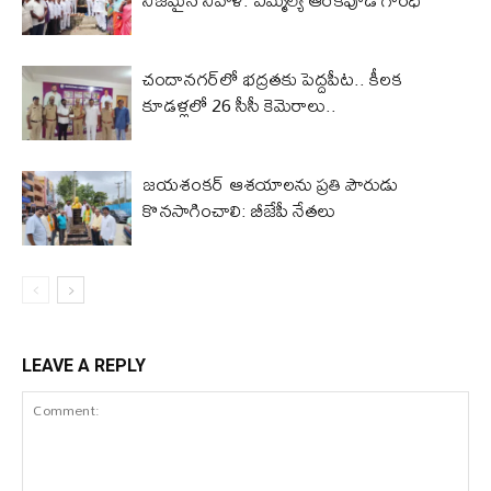
చందానగర్‌లో భద్రతకు పెద్దపీట.. కీలక
కూడళ్లలో 26 సీసీ కెమెరాలు..
జయశంకర్ ఆశయాలను ప్రతి పౌరుడు
కొనసాగించాలి: బీజేపీ నేతలు
LEAVE A REPLY