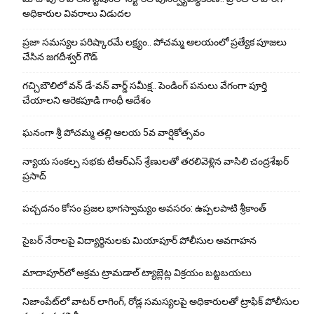
అధికారుల వివరాలు విడుదల
ప్రజా సమస్యల పరిష్కారమే లక్ష్యం.. పోచమ్మ ఆలయంలో ప్రత్యేక పూజలు
చేసిన జగదీశ్వర్ గౌడ్
గచ్చిబౌలిలో వన్ డే-వన్ వార్డ్ సమీక్ష.. పెండింగ్ పనులు వేగంగా పూర్తి
చేయాలని ఆరెకపూడి గాంధీ ఆదేశం
ఘ‌నంగా శ్రీ పోచమ్మ త‌ల్లి ఆలయ 5వ వార్షికోత్సవం
న్యాయ సంక‌ల్ప స‌భ‌కు టీఆర్ఎస్ శ్రేణుల‌తో త‌ర‌లివెళ్లిన వాసిలి చంద్ర‌శేఖ‌ర్
ప్ర‌సాద్
పచ్చదనం కోసం ప్రజల భాగస్వామ్యం అవసరం: ఉప్పలపాటి శ్రీకాంత్
సైబర్ నేరాలపై విద్యార్థినులకు మియాపూర్ పోలీసుల అవగాహన
మాదాపూర్‌లో అక్రమ ట్రామడాల్ ట్యాబ్లెట్ల విక్రయం బట్టబయలు
నిజాంపేట్‌లో వాటర్ లాగింగ్, రోడ్ల సమస్యలపై అధికారులతో ట్రాఫిక్ పోలీసుల