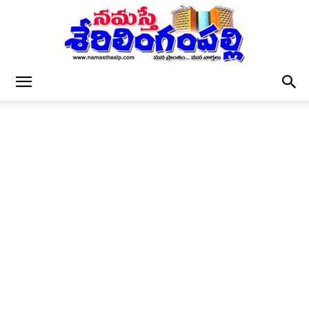
నమస్తే
శేరిలింగంపల్లి