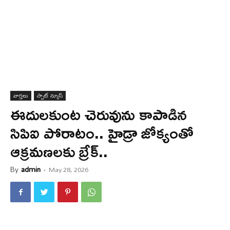
వార్త‌లు
స్పాట్ న్యూస్
ఈదులకుంట చెరువును కాపాడిన
సిపిఐ పోరాటం.. హైడ్రా జోక్యంతో
ఆక్రమణలకు బ్రేక్..
By
admin
-
May 28, 2026