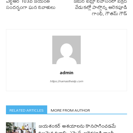
ఎన్టీఆర్ 103వ జయంతి
జమీర్ లిమ్రా నివాసంలో బక్రీద్
సందర్భంగా ఘన నివాళులు
వేడుకల్లో పాల్గొన్న ఆరెకపూడి
గాంధీ, గౌతమ్ గౌడ్
admin
https://namastheslp.com
RELATED ARTICLES
MORE FROM AUTHOR
జయశంకర్ ఆశయాలను కొనసాగించడమే
నిజమైన నివాళి: ఎమ్మెల్యే ఆరెక‌పూడి గాంధీ