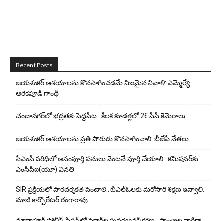
Recent Posts
జయశంకర్ ఆశయాలను కొనసాగించడమే నిజమైన నివాళి: ఎమ్మెల్యే
ఆరెక‌పూడి గాంధీ
చందానగర్‌లో భద్రతకు పెద్దపీట.. కీలక కూడళ్లలో 26 సీసీ కెమెరాలు..
జయశంకర్ ఆశయాలను ప్రతి పౌరుడు కొనసాగించాలి: బీజేపీ నేతలు
సీఎంసీ పరిధిలో అసంపూర్తి పనులు వెంటనే పూర్తి చేయాలి.. కమిషనర్‌కు
ఎంసీపీఐ(యూ) వినతి
SIR ప్రక్రియలో పారదర్శకత పెంచాలి.. బీఎల్ఓలకు మరోసారి శిక్షణ ఇవ్వాలి:
మాజీ కార్పొరేటర్ రంగారావు
మాదాపూర్ పోలీస్‌ స్టేషన్‌లో సెక్టార్‌ల పునర్వ్యవస్థీకరణ.. ప్రాంతాల వారీగా