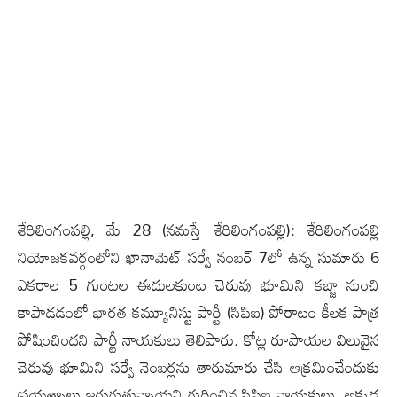
శేరిలింగంప‌ల్లి, మే 28 (న‌మ‌స్తే శేరిలింగంప‌ల్లి): శేరిలింగంపల్లి
నియోజకవర్గంలోని ఖానామెట్ సర్వే నంబర్ 7లో ఉన్న సుమారు 6
ఎకరాల 5 గుంటల ఈదులకుంట చెరువు భూమిని కబ్జా నుంచి
కాపాడడంలో భారత కమ్యూనిస్టు పార్టీ (సిపిఐ) పోరాటం కీలక పాత్ర
పోషించిందని పార్టీ నాయకులు తెలిపారు. కోట్ల రూపాయల విలువైన
చెరువు భూమిని సర్వే నెంబర్లను తారుమారు చేసి ఆక్రమించేందుకు
ప్రయత్నాలు జరుగుతున్నాయని గుర్తించిన సిపిఐ నాయకులు, అక్కడ