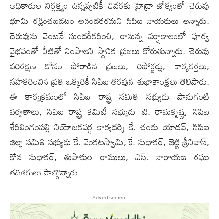
అధికారుల నిర్లక్ష్యం ఉన్నప్పటికీ చివరకు హైడ్రా జోక్యంతో చెరువు
భూమి రక్షించబడటం ఆనందకరమని సిపిఐ నాయకులు అన్నారు.
చెరువును వెంటనే సుందరీకరించి, రానున్న వర్షాకాలంలో పూర్వ
వైభవంతో నీటితో నింపాలని స్థానిక ప్రజలు కోరుతున్నారు. చెరువు
పరిరక్షణ కోసం పోరాడిన ప్రజలు, రిపోర్టర్లు, కార్యకర్తలు,
స‌హకరించిన ప్రతి ఒక్కరికీ సిపిఐ తరఫున శుభాకాంక్షలు తెలిపారు.
ఈ కార్యక్రమంలో సిపిఐ రాష్ట్ర సమితి సభ్యుడు పానుగంటి
పర్వతాలు, సిపిఐ రాష్ట్ర కమిటీ సభ్యుడు టి. రామకృష్ణ, సిపిఐ
శేరిలింగంపల్లి నియోజకవర్గ కార్యదర్శి కే. చందు యాదవ్, సిపిఐ
జిల్లా సమితి సభ్యుడు కే. వెంకటస్వామి, కే. సుధాకర్, జెట్టి శ్రీనివాస్,
కోన సుధాకర్, తుపాకుల రాములు, ఎస్. నారాయణ రఘు
తదితరులు పాల్గొన్నారు.
Advertisement