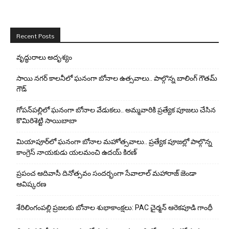
Recent Posts
వృద్ధురాలు అదృశ్యం
సాయి నగర్ కాలనీలో ఘనంగా బోనాల ఉత్సవాలు.. పాల్గొన్న బాలింగ్ గౌతమ్
గౌడ్
గోపన్‌పల్లిలో ఘనంగా బోనాల వేడుకలు.. అమ్మవారికి ప్రత్యేక పూజలు చేసిన
కొమిరిశెట్టి సాయిబాబా
మియాపూర్‌లో ఘనంగా బోనాల మహోత్సవాలు.. ప్రత్యేక పూజల్లో పాల్గొన్న
కాంగ్రెస్ నాయకుడు యలమంచి ఉదయ్ కిరణ్
ప్రపంచ ఆదివాసీ దినోత్సవం సందర్భంగా సేవాలాల్ మహారాజ్ జెండా
ఆవిష్కరణ
శేరిలింగంపల్లి ప్రజలకు బోనాల శుభాకాంక్షలు: PAC చైర్మన్ ఆరెకపూడి గాంధీ