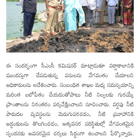
ఈ సందర్భంగా సీఎంసీ కమిషనర్ మాట్లాడుతూ వర్షాకాలానికి
ముందస్తుగా చేపడుతున్న పనులను వేగవంతం చేయాలని
అధికారులను ఆదేశించారు. సంబంధిత శాఖల మధ్య సమన్వయాన్ని
మరింత బలోపేతం చేయడంతోపాటు నీటి నిల్వలకు గురయ్యే
ప్రాంతాలను నిరంతరం పర్యవేక్షించాలని సూచించారు. వర్షపు నీటి
పారుదల వ్యవస్థలను మెరుగుపరచడం, నీటి ప్రవాహానికి
అడ్డంకులను తొలగించడం, అత్యవసర పరిస్థితుల్లో వేగవంతమైన
స్పందనకు అవసరమైన చర్యలు సిద్ధంగా ఉంచాలని పేర్కొన్నారు.