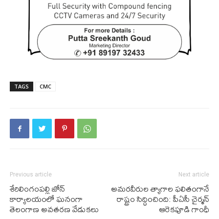
TAGS
CMC
Previous article
Next article
శేరిలింగంపల్లి జోన్
అమ‌ర‌వీరుల త్యాగాల ఫ‌లితంగానే
కార్యాలయంలో ఘనంగా
రాష్ట్రం సిద్ధించింది: పీఏసీ చైర్మన్
తెలంగాణ అవతరణ వేడుకలు
ఆరెకపూడి గాంధీ