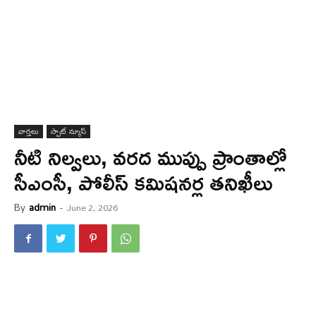
వార్త‌లు
స్పాట్ న్యూస్
నీటి నిల్వలు, వరద ముప్పు ప్రాంతాల్లో
సీఎంసీ, పోలీస్ కమిషనర్ల తనిఖీలు
By
admin
-
June 2, 2026