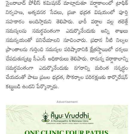
సైబరాబాద్ పోలీస్ కమిషనర్ మాట్లాడుతూ వర్షాకాలంలో ట్రాఫిక్
నిర్వహణ, అత్యవసర సేవలు, ప్రజా భద్రత విషయంలో పూర్తి
సహకారం అందిస్తామని తెలిపారు. భారీ వర్షాల వల్ల తలెత్తే
సమస్యలను సమర్థవంతంగా ఎదుర్కొనేందుకు అన్ని శాఖలు
సమన్వయంతో పనిచేయాలని సూచించారు. ప్రధాన నీటి నిల్వల
ప్రాంతాలను గుర్తించి సమస్యల పరిష్కారానికి క్షేత్రస్థాయిలో చర్యలు
చేపడుతున్నట్లు సీఎంసీ అధికారులు తెలిపారు. రానున్న వర్షాకాలాన్ని
సమర్థవంతంగా ఎదుర్కొనేందుకు నగరాన్ని మరింత సన్నద్ధం
చేయడంతో పాటు ప్రజల భద్రత, సౌకర్యాల పరిరక్షణకు కార్పొరేషన్
కట్టుబడి ఉందని పేర్కొన్నారు.
Advertisement