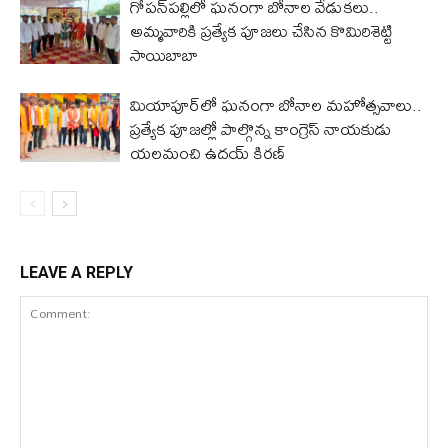
గోపన్‌పల్లిలో ఘనంగా బోనాల వేడుకలు..
అమ్మవారికి ప్రత్యేక పూజలు చేసిన కొమిరిశెట్టి
సాయిబాబా
మియాపూర్‌లో ఘనంగా బోనాల మహోత్సవాలు..
ప్రత్యేక పూజల్లో పాల్గొన్న కాంగ్రెస్ నాయకుడు
యలమంచి ఉదయ్ కిరణ్
LEAVE A REPLY