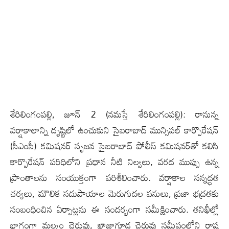
శేరిలింగంపల్లి, జూన్ 2 (న‌మ‌స్తే శేరిలింగంపల్లి): రానున్న
వర్షాకాలాన్ని దృష్టిలో ఉంచుకుని సైబరాబాద్ మున్సిపల్ కార్పొరేషన్
(సీఎంసీ) కమిషనర్ సృజ‌న‌ సైబరాబాద్ పోలీస్ కమిషనర్‌తో కలిసి
కార్పొరేషన్ పరిధిలోని ప్రధాన నీటి నిల్వలు, వరద ముప్పు ఉన్న
ప్రాంతాలను సంయుక్తంగా పరిశీలించారు. వర్షాకాల సన్నద్ధత
చర్యలు, మౌలిక సదుపాయాల మెరుగుదల పనులు, ప్రజా భద్రతకు
సంబంధించిన ఏర్పాట్లను ఈ సందర్భంగా సమీక్షించారు. తనిఖీల్లో
భాగంగా మల్కం చెరువు, ఖాజాగూడ చెరువు సమీపంలోని రాష్ట్ర