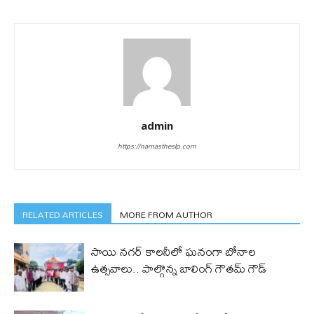
admin
https://namastheslp.com
RELATED ARTICLES
MORE FROM AUTHOR
సాయి నగర్ కాలనీలో ఘనంగా బోనాల
ఉత్సవాలు.. పాల్గొన్న బాలింగ్ గౌతమ్ గౌడ్