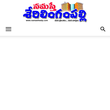
నమస్తే
శేరిలింగంపల్లి