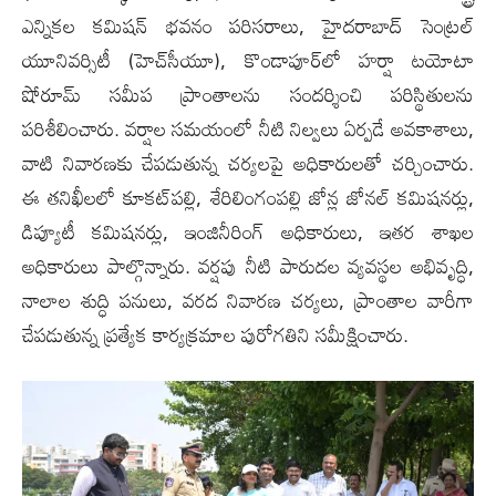
ఎన్నికల కమిషన్ భవనం పరిసరాలు, హైదరాబాద్ సెంట్రల్
యూనివర్సిటీ (హెచ్‌సీయూ), కొండాపూర్‌లో హర్షా టయోటా
షోరూమ్ సమీప ప్రాంతాలను సందర్శించి పరిస్థితులను
పరిశీలించారు. వర్షాల సమయంలో నీటి నిల్వలు ఏర్పడే అవకాశాలు,
వాటి నివారణకు చేపడుతున్న చర్యలపై అధికారులతో చర్చించారు.
ఈ తనిఖీలలో కూకట్‌పల్లి, శేరిలింగంపల్లి జోన్ల జోనల్ కమిషనర్లు,
డిప్యూటీ కమిషనర్లు, ఇంజినీరింగ్ అధికారులు, ఇతర శాఖల
అధికారులు పాల్గొన్నారు. వర్షపు నీటి పారుదల వ్యవస్థల అభివృద్ధి,
నాలాల శుద్ధి పనులు, వరద నివారణ చర్యలు, ప్రాంతాల వారీగా
చేపడుతున్న ప్రత్యేక కార్యక్రమాల పురోగతిని సమీక్షించారు.