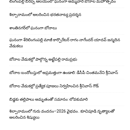
లింగంపల్లి బీరప్ప ఆలయంలో ఘనంగా అమ్మవారి బోనాల మహోత్సవం
శిల్పారామంలో అలరించిన భరతనాట్య ప్రదర్శన
శాంతిన‌గ‌ర్‌లో ఘ‌నంగా బోనాలు
ఘనంగా శేరిలింగంపల్లి మాజీ కార్పొరేటర్ రాగం నాగేందర్ యాదవ్ జన్మదిన
వేడుకలు
బోనాల వేడుక‌ల్లో పాల్గొన్న అట్టేప‌ల్లి రామ‌ప్ర‌భు
బోనాల బందోబస్తులో అప్రమత్తంగా ఉండాలి: డీసీపీ చింతమనేని శ్రీనివాస్‌
బోనాల వేడుకల్లో ప్రత్యేక పూజలు నిర్వహించిన శ్రీనివాస్ గౌడ్
బిడ్డ‌కు త‌ల్లిపాలు అమృతంతో స‌మానం: లోవ‌కుమారి
శిల్పారామంలో గురు వందనం–2026 వైభవం.. కూచిపూడి నృత్యాలతో
అలరించిన శిష్యులు