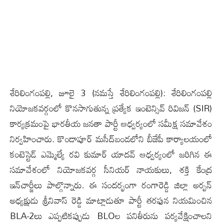
శేరిలింగంప‌ల్లి, జూలై 3 (న‌మ‌స్తే శేరిలింగంప‌ల్లి): శేరిలింగంపల్లి
నియోజకవర్గంలో కొనసాగుతున్న ప్రత్యేక ఇంటెన్సివ్ రివిజన్ (SIR)
కార్యక్రమంపై భారతీయ జనతా పార్టీ ఆధ్వర్యంలో సమీక్ష సమావేశం
నిర్వహించారు. కొండాపూర్ మసీద్‌బండలోని బీజేపీ కార్యాలయంలో
కంటెస్టెడ్ ఎమ్మెల్యే రవి కుమార్ యాదవ్ ఆధ్వర్యంలో జరిగిన ఈ
సమావేశంలో నియోజకవర్గ సీనియర్ నాయకులు, శక్తి కేంద్ర
ఇన్‌చార్జీలు పాల్గొన్నారు. ఈ సందర్భంగా రంగారెడ్డి జిల్లా అర్బన్
అధ్యక్షుడు శ్రీనివాస్ రెడ్డి మాట్లాడుతూ పార్టీ తరఫున నియమించిన
BLA-2లు ఎప్పటికప్పుడు BLOల పనితీరును పర్యవేక్షించాలని