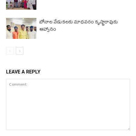
బోనాల వేడుకలకు మాధవరం కృష్ణారావుకు
ఆహ్వానం
LEAVE A REPLY