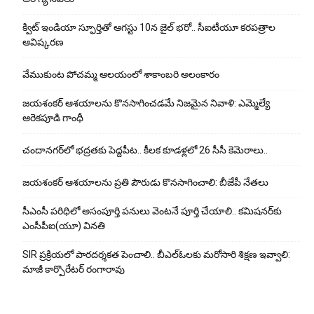
క్విట్ ఇండియా స్ఫూర్తితో ఆగస్టు 10న జైల్ భరో.. సీఐటీయూ కరపత్రాల
ఆవిష్కరణ
వేముకుంట పోచమ్మ ఆలయంలో శాకాంబరి అలంకారం
జయశంకర్ ఆశయాలను కొనసాగించడమే నిజమైన నివాళి: ఎమ్మెల్యే
ఆరెక‌పూడి గాంధీ
చందానగర్‌లో భద్రతకు పెద్దపీట.. కీలక కూడళ్లలో 26 సీసీ కెమెరాలు..
జయశంకర్ ఆశయాలను ప్రతి పౌరుడు కొనసాగించాలి: బీజేపీ నేతలు
సీఎంసీ పరిధిలో అసంపూర్తి పనులు వెంటనే పూర్తి చేయాలి.. కమిషనర్‌కు
ఎంసీపీఐ(యూ) వినతి
SIR ప్రక్రియలో పారదర్శకత పెంచాలి.. బీఎల్ఓలకు మరోసారి శిక్షణ ఇవ్వాలి:
మాజీ కార్పొరేటర్ రంగారావు