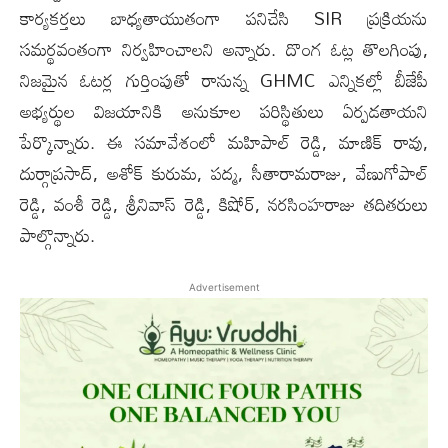
కార్యకర్తలు బాధ్యతాయుతంగా పనిచేసి SIR ప్రక్రియను
సమర్థవంతంగా నిర్వహించాలని అన్నారు. దొంగ ఓట్ల తొలగింపు,
నిజమైన ఓటర్ల గుర్తింపుతో రానున్న GHMC ఎన్నికల్లో బీజేపీ
అభ్యర్థుల విజయానికి అనుకూల పరిస్థితులు ఏర్పడతాయని
పేర్కొన్నారు. ఈ సమావేశంలో మహిపాల్ రెడ్డి, మాణిక్ రావు,
దుర్గాప్రసాద్, అశోక్ కురుమ, పద్మ, సీతారామరాజు, వేణుగోపాల్
రెడ్డి, వంశీ రెడ్డి, శ్రీనివాస్ రెడ్డి, కిషోర్, నరసింహరాజు తదితరులు
పాల్గొన్నారు.
Advertisement