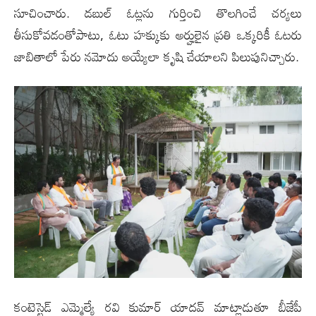
సూచించారు. డబుల్ ఓట్లను గుర్తించి తొలగించే చర్యలు
తీసుకోవడంతోపాటు, ఓటు హక్కుకు అర్హులైన ప్రతి ఒక్కరికీ ఓటరు
జాబితాలో పేరు నమోదు అయ్యేలా కృషి చేయాలని పిలుపునిచ్చారు.
కంటెస్టెడ్ ఎమ్మెల్యే రవి కుమార్ యాదవ్ మాట్లాడుతూ బీజేపీ