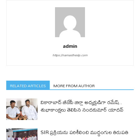
admin
https://namastheslp.com
RELATED ARTICLES
MORE FROM AUTHOR
వికారాబాద్ బీజేపీ జిల్లా అధ్యక్షుడిగా రమేష్‌..
శుభాకాంక్షలు తెలిపిన నందకుమార్ యాదవ్
SIR ప్రక్రియను పరిశీలించి ముద్దంగుల తిరుపతి