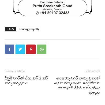
TAGS
serilingampally
Previous article
Next article
దీప్తిశ్రీ‌న‌గ‌ర్‌లో నేడు వ‌న్ డే వ‌న్
అంజయ్యనగర్ పార్కు స్థలంలో
వార్డు కార్యక్ర‌మం
అక్రమ నిర్మాణాల‌ను అడ్డుకోవాలి:
మాదాపూర్ డీసీకి జనం కోసం
ఫిర్యాదు