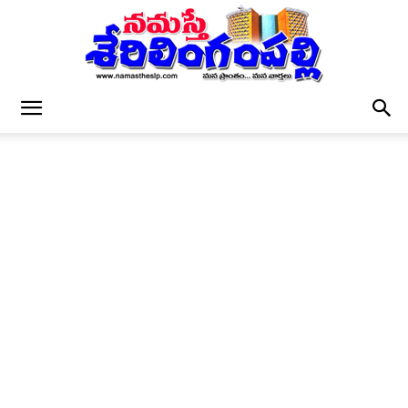
నమస్తే
శేరిలింగంపల్లి