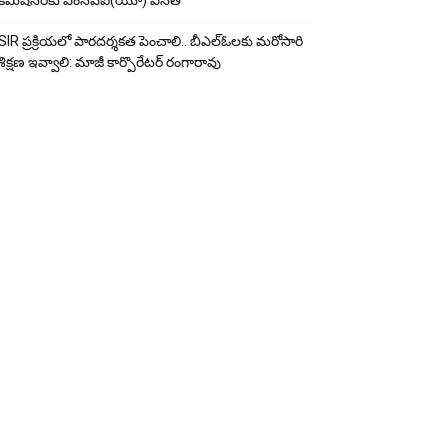
కమిషనర్‌కు ఎంసీపీఐ(యూ) వినతి
SIR ప్రక్రియలో పారదర్శకత పెంచాలి.. బీఎల్ఓలకు మరోసారి
శిక్షణ ఇవ్వాలి: మాజీ కార్పొరేటర్ రంగారావు