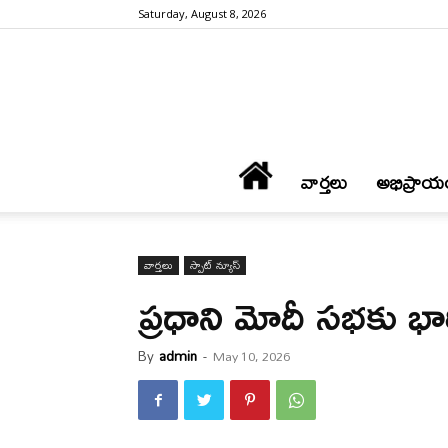
Saturday, August 8, 2026
వార్త‌లు
అభిప్రాయ
వార్త‌లు
స్పాట్ న్యూస్
ప్రధాని మోదీ సభకు భా
By
admin
-
May 10, 2026