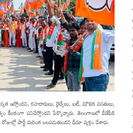
్రాధాన్యత ఇస్తోందని, రహదారులు, రైల్వేలు, ఐటీ, మౌలిక వసతులు,
కీలకంగా పనిచేస్తోందని పేర్కొన్నారు. తెలంగాణలో బీజేపీకి
ోజుల్లో పార్టీ మరింత బలపడుతుందని ధీమా వ్యక్తం చేశారు.