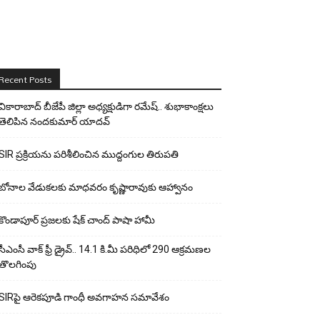
Recent Posts
వికారాబాద్ బీజేపీ జిల్లా అధ్యక్షుడిగా రమేష్‌.. శుభాకాంక్షలు
తెలిపిన నందకుమార్ యాదవ్
SIR ప్రక్రియను పరిశీలించిన ముద్దంగుల తిరుపతి
బోనాల వేడుకలకు మాధవరం కృష్ణారావుకు ఆహ్వానం
కొండాపూర్ ప్రజలకు షేక్ చాంద్ పాషా హామీ
సీఎంసీ వాక్ ఫ్రీ డ్రైవ్.. 14.1 కి.మీ పరిధిలో 290 ఆక్రమణల
తొలగింపు
SIRపై ఆరెకపూడి గాంధీ అవగాహన సమావేశం