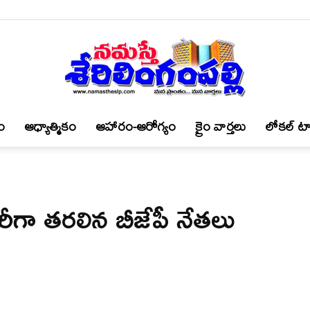
ం
ఆధ్యాత్మికం
ఆహారం-ఆరోగ్యం
క్రైం వార్త‌లు
లోకల్ టా
నమస్తే
రీగా తరలిన బీజేపీ నేతలు
శేరిలింగంపల్లి