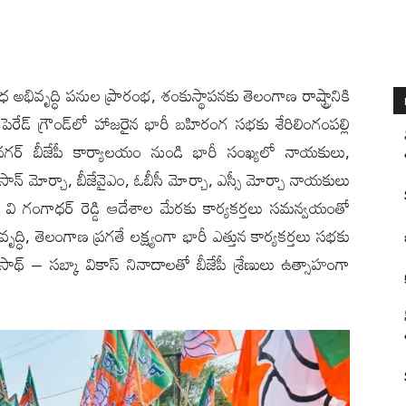
 వివిధ అభివృద్ధి పనుల ప్రారంభ, శంకుస్థాపనకు తెలంగాణ రాష్ట్రానికి
 పెరేడ్ గ్రౌండ్‌లో హాజ‌రైన‌ భారీ బహిరంగ సభకు శేరిలింగంపల్లి
్ నగర్ బీజేపీ కార్యాలయం నుండి భారీ సంఖ్య‌లో నాయకులు,
న్ మోర్చా, బీజేవైఎం, ఓబీసీ మోర్చా, ఎస్సీ మోర్చా నాయకులు
ేటర్ వి గంగాధర్ రెడ్డి ఆదేశాల మేరకు కార్యకర్తలు సమన్వయంతో
ి, తెలంగాణ ప్రగతే లక్ష్యంగా భారీ ఎత్తున కార్యకర్తలు సభకు
కా సాథ్ – సబ్కా వికాస్ నినాదాలతో బీజేపీ శ్రేణులు ఉత్సాహంగా