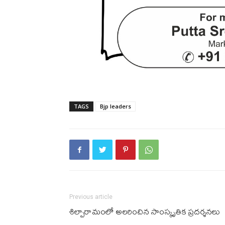
TAGS
Bjp leaders
Previous article
శిల్పారామంలో అల‌రించిన సాంస్కృతిక ప్ర‌ద‌ర్శ‌నలు