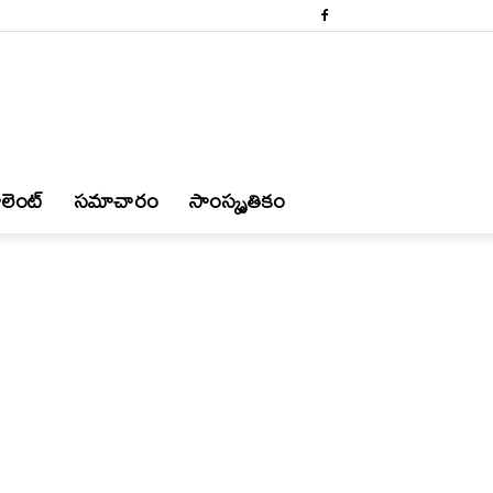
లెంట్
స‌మాచారం
సాంస్కృతికం