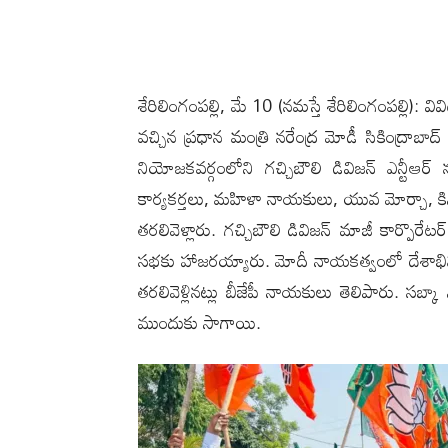
శేరిలింగంప‌ల్లి, మే 10 (న‌మ‌స్తే శేరిలింగంప‌ల్లి):
వచ్చిన ప్రధాన మంత్రి నరేంద్ర మోడీ సికింద్రాబాద్
నియోజకవర్గంలోని గచ్చిబౌలి డివిజన్ ఎన్టీఆర
కార్యకర్తలు, మహిళా నాయకులు, యువ మోర్చా, కిసా
తరలివెళ్లారు. గచ్చిబౌలి డివిజన్ మాజీ కార్పొర
సభకు హాజరయ్యారు. మోదీ నాయకత్వంలో దేశాభివృద్ధ
తరలివెళ్లిన‌ట్లు బీజేపీ నాయ‌కులు తెలిపారు. సబ్
ముందుకు సాగాయి.