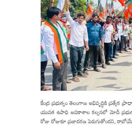
కేంద్ర ప్రభుత్వం తెలంగాణ అభివృద్ధికి ప్రత్యేక ప
యువత ఉపాధి అవకాశాల కల్పనలో మోదీ ప్రభుత్వం 
రోజు రోజుకూ ప్రజాదరణ పెరుగుతోందని, రాబోయే ర