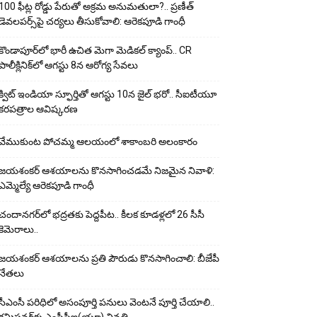
100 ఫీట్ల రోడ్డు పేరుతో అక్రమ అనుమతులా?.. ప్రణీత్
డెవలపర్స్‌పై చర్యలు తీసుకోవాలి: ఆరెకపూడి గాంధీ
కొండాపూర్‌లో భారీ ఉచిత మెగా మెడికల్ క్యాంప్.. CR
పాలీక్లినిక్‌లో ఆగస్టు 8న ఆరోగ్య సేవలు
క్విట్ ఇండియా స్ఫూర్తితో ఆగస్టు 10న జైల్ భరో.. సీఐటీయూ
కరపత్రాల ఆవిష్కరణ
వేముకుంట పోచమ్మ ఆలయంలో శాకాంబరి అలంకారం
జయశంకర్ ఆశయాలను కొనసాగించడమే నిజమైన నివాళి:
ఎమ్మెల్యే ఆరెక‌పూడి గాంధీ
చందానగర్‌లో భద్రతకు పెద్దపీట.. కీలక కూడళ్లలో 26 సీసీ
కెమెరాలు..
జయశంకర్ ఆశయాలను ప్రతి పౌరుడు కొనసాగించాలి: బీజేపీ
నేతలు
సీఎంసీ పరిధిలో అసంపూర్తి పనులు వెంటనే పూర్తి చేయాలి..