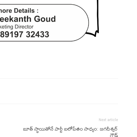
Next article
బూత్ స్థాయితోనే పార్టీ బలోపేతం సాధ్యం: జగదీశ్వర్
గౌడ్