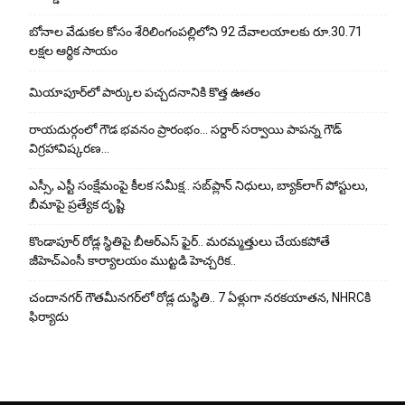
బోనాల వేడుకల కోసం శేరిలింగంపల్లిలోని 92 దేవాలయాలకు రూ.30.71
లక్షల ఆర్థిక సాయం
మియాపూర్‌లో పార్కుల పచ్చదనానికి కొత్త ఊతం
రాయదుర్గంలో గౌడ భవనం ప్రారంభం… సర్దార్ సర్వాయి పాపన్న గౌడ్
విగ్రహావిష్కరణ…
ఎస్సీ, ఎస్టీ సంక్షేమంపై కీలక సమీక్ష.. సబ్‌ప్లాన్ నిధులు, బ్యాక్‌లాగ్ పోస్టులు,
బీమాపై ప్రత్యేక దృష్టి
కొండాపూర్ రోడ్ల స్థితిపై బీఆర్ఎస్ ఫైర్.. మరమ్మత్తులు చేయ‌క‌పోతే
జీహెచ్‌ఎంసీ కార్యాలయం ముట్టడి హెచ్చరిక..
చందానగర్ గౌతమీనగర్‌లో రోడ్ల దుస్థితి.. 7 ఏళ్లుగా నరకయాతన, NHRCకి
ఫిర్యాదు