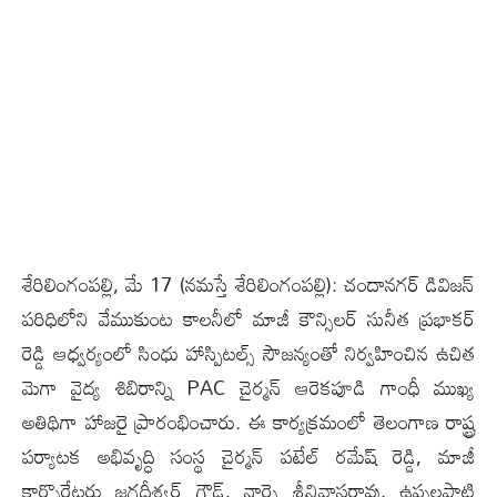
శేరిలింగంప‌ల్లి, మే 17 (న‌మ‌స్తే శేరిలింగంప‌ల్లి): చందానగర్ డివిజన్
పరిధిలోని వేముకుంట కాలనీలో మాజీ కౌన్సిలర్ సునీత ప్రభాకర్
రెడ్డి ఆధ్వర్యంలో సింధు హాస్పిటల్స్ సౌజన్యంతో నిర్వహించిన ఉచిత
మెగా వైద్య శిబిరాన్ని PAC చైర్మన్ ఆరెకపూడి గాంధీ ముఖ్య
అతిథిగా హాజరై ప్రారంభించారు. ఈ కార్యక్రమంలో తెలంగాణ రాష్ట్ర
పర్యాటక అభివృద్ధి సంస్థ చైర్మన్ పటేల్ రమేష్ రెడ్డి, మాజీ
కార్పొరేటర్లు జగదీశ్వర్ గౌడ్, నార్నె శ్రీనివాసరావు, ఉప్పలపాటి