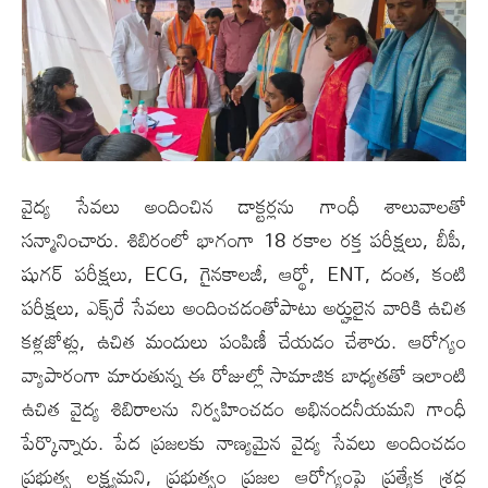
వైద్య సేవలు అందించిన డాక్టర్లను గాంధీ శాలువాలతో
సన్మానించారు. శిబిరంలో భాగంగా 18 రకాల రక్త పరీక్షలు, బీపీ,
షుగర్ పరీక్షలు, ECG, గైనకాలజీ, ఆర్థో, ENT, దంత, కంటి
పరీక్షలు, ఎక్స్‌రే సేవలు అందించడంతోపాటు అర్హులైన వారికి ఉచిత
కళ్లజోళ్లు, ఉచిత మందులు పంపిణీ చేయడం చేశారు. ఆరోగ్యం
వ్యాపారంగా మారుతున్న ఈ రోజుల్లో సామాజిక బాధ్యతతో ఇలాంటి
ఉచిత వైద్య శిబిరాలను నిర్వహించడం అభినందనీయమని గాంధీ
పేర్కొన్నారు. పేద ప్రజలకు నాణ్యమైన వైద్య సేవలు అందించడం
ప్రభుత్వ లక్ష్యమని, ప్రభుత్వం ప్రజల ఆరోగ్యంపై ప్రత్యేక శ్రద్ధ