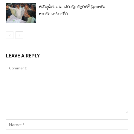
తమ్మిడికుంట చెరువు త్వరలో ప్రజలకు
అందుబాటులోకి
LEAVE A REPLY