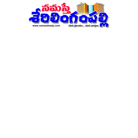
నమస్తే
శేరిలింగంపల్లి