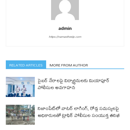
admin
https://namastheslp.com
RELATED ARTICLES
MORE FROM AUTHOR
సైబర్ నేరాలపై విద్యార్థినులకు మియాపూర్
పోలీసుల అవగాహన
నిజాంపేట్‌లో వాటర్ లాగింగ్, రోడ్ల సమస్యలపై
అధికారులతో ట్రాఫిక్ పోలీసుల సంయుక్త తనిఖీ