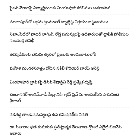
సైబర్ నేరాలపై విద్యార్థినులకు మియాపూర్ పోలీసుల అవగాహన
మాదాపూర్‌లో అక్రమ ట్రామడాల్ ట్యాబ్లెట్ల విక్రయం బట్టబయలు
నిజాంపేట్‌లో వాటర్ లాగింగ్, రోడ్ల సమస్యలపై అధికారులతో ట్రాఫిక్ పోలీసుల
సంయుక్త తనిఖీ
తమ్మిడికుంట చెరువు త్వరలో ప్రజలకు అందుబాటులోకి
మహిళ మంగళసూత్రం దోచిన నకిలీ కొరియర్ బాయ్ అరెస్ట్
మియాపూర్ ట్రాఫిక్‌పై డీసీపీ శేషాద్రిని రెడ్డి ప్రత్యేక దృష్టి
చందానగర్ అంగన్‌వాడీ కేంద్రానికి గ్యాస్ స్టవ్ ను అందజేసిన పారునంది
శ్రీకాంత్
నడిగడ్డ తాండ సమస్యలపై ఉప కమిషనర్‌కు వినతి
డా. సీతారాం ఫణి కుమార్‌కు ప్రతిష్ఠాత్మక తెలంగాణ గ్లోబల్ ఎలైట్ బిజినెస్
అవార్డు