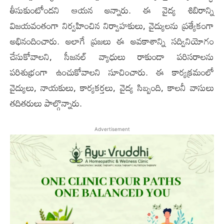
తీసుకుంటోందని ఆయన అన్నారు. ఈ వైద్య శిబిరాన్ని
విజయవంతంగా నిర్వహించిన నిర్వాహకులు, వైద్యులను ప్రత్యేకంగా
అభినందించారు. అలాగే ప్రజలు ఈ అవకాశాన్ని సద్వినియోగం
చేసుకోవాలని, సీజనల్ వ్యాధులు రాకుండా పరిసరాలను
పరిశుభ్రంగా ఉంచుకోవాలని సూచించారు. ఈ కార్యక్రమంలో
వైద్యులు, నాయకులు, కార్యకర్తలు, వైద్య సిబ్బంది, కాలనీ వాసులు
తదితరులు పాల్గొన్నారు.
Advertisement