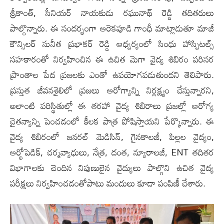
శ్రీకాంత్, సీనియర్ నాయకుడు రఘునాథ్ రెడ్డి తదితరులు
పాల్గొన్నారు. ఈ సందర్భంగా ఆరెకపూడి గాంధీ మాట్లాడుతూ మాజీ
కౌన్సిలర్ సునీత ప్రభాకర్ రెడ్డి ఆధ్వర్యంలో సింధు హాస్పిటల్స్
సహకారంతో నిర్వహించిన ఈ ఉచిత మెగా వైద్య శిబిరం పరిసర
ప్రాంతాల పేద ప్రజలకు ఎంతో ఉపయోగపడుతుందని తెలిపారు.
ప్రస్తుత జీవనశైలిలో ప్రజలు ఆరోగ్యాన్ని నిర్లక్ష్యం చేస్తున్నారని,
అలాంటి పరిస్థితుల్లో ఈ తరహా వైద్య శిబిరాలు ప్రజల్లో ఆరోగ్య
చైతన్యాన్ని పెంచడంలో కీలక పాత్ర పోషిస్తాయని పేర్కొన్నారు. ఈ
వైద్య శిబిరంలో జనరల్ మెడిసిన్, గైనకాలజీ, పిల్లల వైద్యం,
ఆర్థోపెడిక్, చర్మవ్యాధులు, నేత్ర, దంత, న్యూరాలజీ, ENT తదితర
విభాగాలకు చెందిన నిపుణులైన వైద్యులు పాల్గొని ఉచిత వైద్య
పరీక్షలు నిర్వహించడంతోపాటు మందులు కూడా పంపిణీ చేశారు.