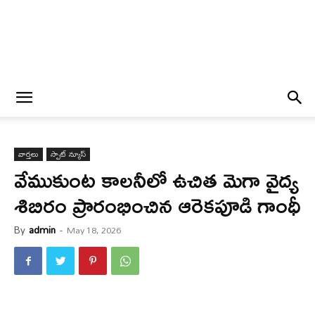
వార్త‌లు
స్పాట్ న్యూస్
వేముకుంట కాలనీలో ఉచిత మెగా వైద్య
శిబిరం ప్రారంభించిన ఆరెకపూడి గాంధీ
By
admin
-
May 18, 2026