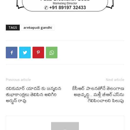
TAGS
arekapudi gandhi
Previous article
Next article
రవికుమార్ యాదవ్ కు జన్మదిన
కేసీఆర్ పాలనతోనే తెలంగాణ
శుభాకాంక్షలు తెలిపిన అలిగిరి
అభివృద్ధి.. మళ్లీ బీఆర్ఎస్‌ను
అర్జున్ రావు
గెలిపించాలని పిలుపు