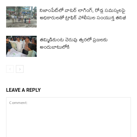
నిజాంపేట్‌లో వాటర్ లాగింగ్, రోడ్ల సమస్యలపై
అధికారులతో ట్రాఫిక్ పోలీసుల సంయుక్త తనిఖీ
తమ్మిడికుంట చెరువు త్వరలో ప్రజలకు
అందుబాటులోకి
LEAVE A REPLY