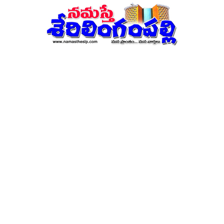
నమస్తే
శేరిలింగంపల్లి