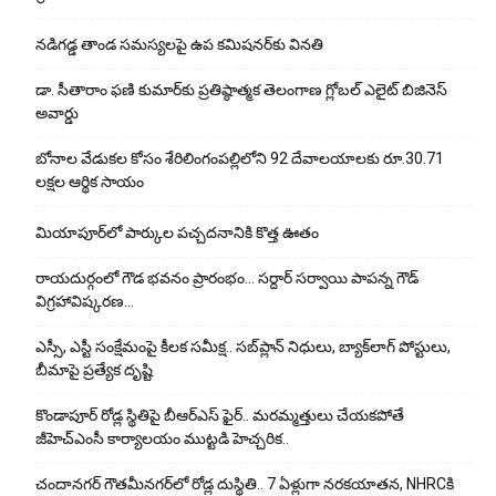
నడిగడ్డ తాండ సమస్యలపై ఉప కమిషనర్‌కు వినతి
డా. సీతారాం ఫణి కుమార్‌కు ప్రతిష్ఠాత్మక తెలంగాణ గ్లోబల్ ఎలైట్ బిజినెస్
అవార్డు
బోనాల వేడుకల కోసం శేరిలింగంపల్లిలోని 92 దేవాలయాలకు రూ.30.71
లక్షల ఆర్థిక సాయం
మియాపూర్‌లో పార్కుల పచ్చదనానికి కొత్త ఊతం
రాయదుర్గంలో గౌడ భవనం ప్రారంభం… సర్దార్ సర్వాయి పాపన్న గౌడ్
విగ్రహావిష్కరణ…
ఎస్సీ, ఎస్టీ సంక్షేమంపై కీలక సమీక్ష.. సబ్‌ప్లాన్ నిధులు, బ్యాక్‌లాగ్ పోస్టులు,
బీమాపై ప్రత్యేక దృష్టి
కొండాపూర్ రోడ్ల స్థితిపై బీఆర్ఎస్ ఫైర్.. మరమ్మత్తులు చేయ‌క‌పోతే
జీహెచ్‌ఎంసీ కార్యాలయం ముట్టడి హెచ్చరిక..
చందానగర్ గౌతమీనగర్‌లో రోడ్ల దుస్థితి.. 7 ఏళ్లుగా నరకయాతన, NHRCకి