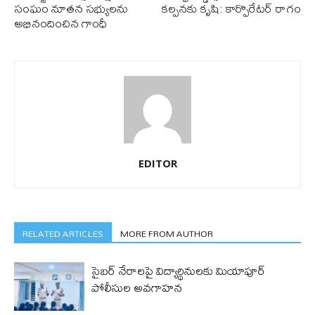
సంఘం నూతన సభ్యులను
క‌ల్ప‌న‌కు కృషి: కార్పొరేట‌ర్ రాగం
అభినందించిన గాంధీ
EDITOR
RELATED ARTICLES
MORE FROM AUTHOR
సైబర్ నేరాలపై విద్యార్థినులకు మియాపూర్
పోలీసుల అవగాహన