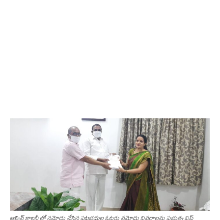
ఆల్విన్ కాలనీ లో నమోదు చేసిన పట్టభద్రుల ఓటరు నమోదు వివరాలను ప్రభుత్వ విప్