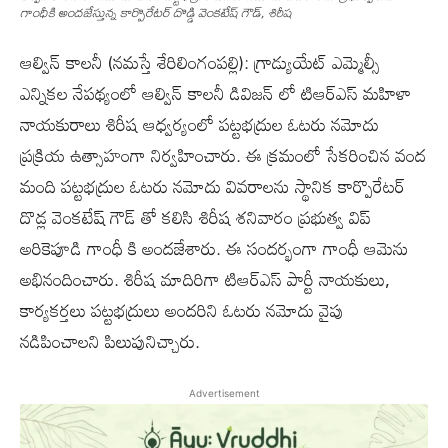
గాంధీకి అందజేస్తున్న కార్పొరేటర్ దొడ్డి వెంకటేష్ గౌడ్, శిరీష
ఆల్విన్ కాలనీ (నమస్తే శేరిలింగంపల్లి): గ్రాడ్యుయేట్ ఎమ్మెల్సీ
ఎన్నికల నేపథ్యంలో ఆల్విన్ కాలనీ డివిజన్ లో టిఆర్ఎస్ మహిళా
నాయకురాలు శిరీష ఆధ్వర్యంలో పట్టభద్రుల ఓటరు నమోదు
ప్రక్రియ ఉత్సాహంగా నిర్వహించారు. ఈ క్రమంలో సేకరించిన వంద
మంది పట్టభద్రుల ఓటరు నమోదు వివరాలను స్థానిక కార్పొరేటర్
దొడ్ల వెంకటేష్ గౌడ్ తో కలిసి శిరీష శనివారం ప్రభుత్వ విప్
అరికెపూడి గాంధీ కి అందజేశారు. ఈ సందర్భంగా గాంధీ ఆమెను
అభినందించారు. శిరీష మాదిరిగా టిఆర్ఎస్ పార్టీ నాయకులు,
కార్యకర్తలు పట్టభద్రులు అందరిని ఓటరు నమోదు వైపు
నడిపించాలని పిలుపునిచ్చారు.
Advertisement