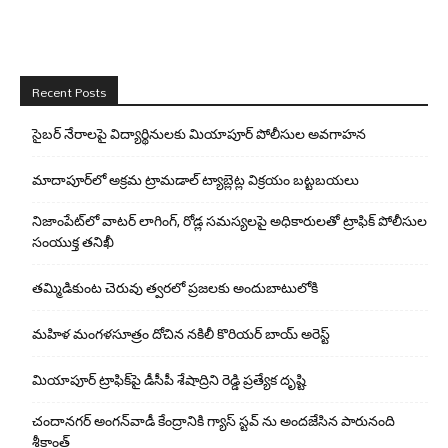
Recent Posts
సైబర్ నేరాలపై విద్యార్థినులకు మియాపూర్ పోలీసుల అవగాహన
మాదాపూర్‌లో అక్రమ ట్రామడాల్ ట్యాబ్లెట్ల విక్రయం బట్టబయలు
నిజాంపేట్‌లో వాటర్ లాగింగ్, రోడ్ల సమస్యలపై అధికారులతో ట్రాఫిక్ పోలీసుల
సంయుక్త తనిఖీ
తమ్మిడికుంట చెరువు త్వరలో ప్రజలకు అందుబాటులోకి
మహిళ మంగళసూత్రం దోచిన నకిలీ కొరియర్ బాయ్ అరెస్ట్
మియాపూర్ ట్రాఫిక్‌పై డీసీపీ శేషాద్రిని రెడ్డి ప్రత్యేక దృష్టి
చందానగర్ అంగన్‌వాడీ కేంద్రానికి గ్యాస్ స్టవ్ ను అందజేసిన పారునంది
శ్రీకాంత్