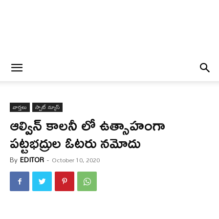
వార్త‌లు
స్పాట్ న్యూస్
ఆల్విన్ కాలనీ లో ఉత్సాహంగా
పట్టభద్రుల ఓటరు నమోదు
By
EDITOR
-
October 10, 2020