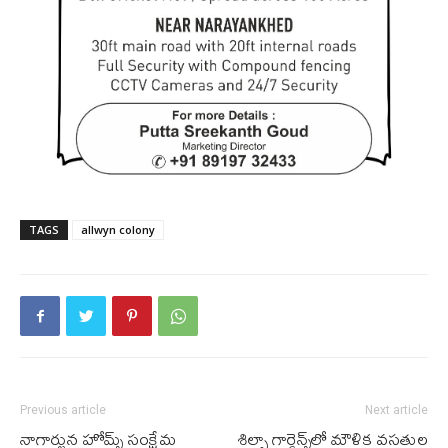
TAGS
allwyn colony
Previous article
Next article
నాగార్జున హోమ్స్ సంక్షేమ
శిల్పా గార్డెన్స్‌లో మౌళిక వ‌స‌తుల