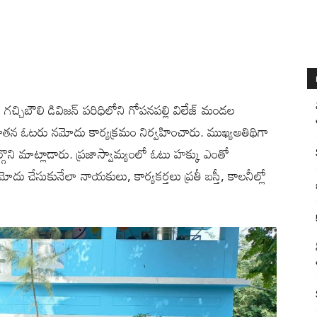
గం గచ్చిబౌలి డివిజన్ పరిధిలోని గోపనపల్లి విలేజ్ మండల
ూతన ఓటరు నమోదు కార్యక్రమం నిర్వహించారు. ముఖ్యఅతిథిగా
పాల్గొని మాట్లాడారు. ప్రజాస్వామ్యంలో ఓటు హక్కు ఎంతో
ోదు చేసుకునేలా నాయకులు, కార్యకర్తలు ప్రతీ బస్తీ, కాలనీల్లో