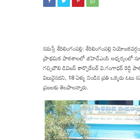
నమస్తే శేరిలింగంపల్లి: శేరిలింగంపల్లి నియోజకవర్
ప్రాథమిక పాఠశాలలో జిహెచ్ఎంసి ఆధ్వర్యంలో న
గచ్చిబౌలి డివిజన్ కార్పొరేటర్ వి.గంగాధర్ రెడ్డి 
విలువైనదని, 18 ఏళ్ళు నిండిన ప్రతి ఒక్కరు ఓటు నమ
ప్రజలకు తెలపాలన్నారు.