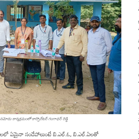
మోదు కార్యక్రమంలో కార్పొరేటర్ గంగాధర్ రెడ్డి
ులలో ఏమైనా సందేహాలుంటే బి.ఎల్.ఓ, బి.ఎల్.ఏలతో