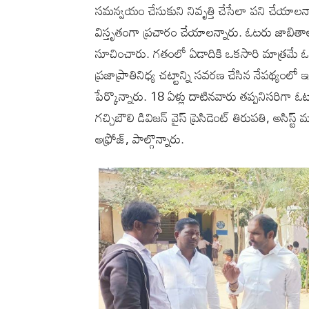
సమన్వయం చేసుకుని నివృత్తి చేసేలా పని చేయాల
విస్తృతంగా ప్రచారం చేయాలన్నారు. ఓటరు జాబిత
సూచించారు. గతంలో ఏడాదికి ఒకసారి మాత్రమే 
ప్రజాప్రాతినిధ్య చట్టాన్ని సవరణ చేసిన నేపథ్యం
పేర్కొన్నారు. 18 ఏళ్లు దాటినవారు తప్పనిసరిగ
గచ్చిబౌలి డివిజన్ వైస్ ప్రెసిడెంట్ తిరుపతి, అసిస
అఫ్రోజ్, పాల్గొన్నారు.