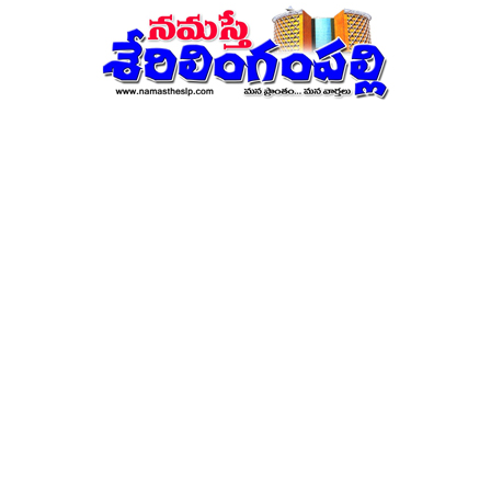
నమస్తే
శేరిలింగంపల్లి