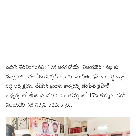
నమస్తే శేరిలింగంపల్లి: 17న జరగబోయే “విజయభేరి” సభ కు
సన్నాహక సమావేశం నిర్వహించారు. మొబిలైజషన్ ఇంచార్జి జగ్గా
రెడ్డి అధ్యక్షతన, టీపీసీసీ ప్రధాన కార్యదర్శి జేరిపేటి జైపాల్
ఆధ్వర్యంలో శేరిలింగంపల్లి నియాజకవర్గంలో 17న తుక్కుగూడలో
విజయభేరి సభ నిర్వహించనున్నారు.