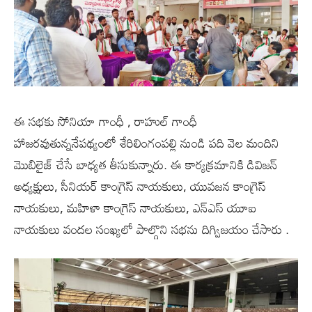
ఈ సభకు సోనియా గాంధీ , రాహుల్ గాంధీ
హాజరవుతున్ననేపథ్యంలో శేరిలింగంపల్లి నుండి పది వెల మందిని
మొబిలైజ్ చేసే బాధ్యత తీసుకున్నారు. ఈ కార్యక్రమానికి డివిజన్
అధ్యక్షులు, సీనియర్ కాంగ్రెస్ నాయకులు, యువజన కాంగ్రెస్
నాయకులు, మహిళా కాంగ్రెస్ నాయకులు, ఎన్ఎస్ యూఐ
నాయకులు వందల సంఖ్యలో పాల్గొని సభను దిగ్విజయం చేసారు .