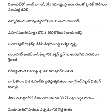
నిజాంపేట్‌లో వాటర్ లాగింగ్, రోడ్ల సమస్యలపై అధికారులతో ట్రాఫిక్ పోలీసుల
సంయుక్త తనిఖీ
తమ్మిడికుంట చెరువు త్వరలో ప్రజలకు అందుబాటులోకి
మహిళ మంగళసూత్రం దోచిన నకిలీ కొరియర్ బాయ్ అరెస్ట్
మియాపూర్ ట్రాఫిక్‌పై డీసీపీ శేషాద్రిని రెడ్డి ప్రత్యేక దృష్టి
చందానగర్ అంగన్‌వాడీ కేంద్రానికి గ్యాస్ స్టవ్ ను అందజేసిన పారునంది
శ్రీకాంత్
నడిగడ్డ తాండ సమస్యలపై ఉప కమిషనర్‌కు వినతి
డా. సీతారాం ఫణి కుమార్‌కు ప్రతిష్ఠాత్మక తెలంగాణ గ్లోబల్ ఎలైట్ బిజినెస్
అవార్డు
శేరిలింగంపల్లిలో 92 దేవాలయాలకు రూ.30.71 లక్షల ఆర్థిక సాయం
మియాపూర్‌లో పార్కుల పచ్చదనానికి కొత్త ఊతం