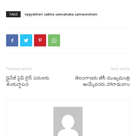
TAGS
vijayabheri sabha sannahaka samavesham
Previous article
Next article
డ్రైనేజీ పైప్ లైన్ పనులకు
తెలంగాణకు బీసీ ముఖ్యమంత్రి
శంకుస్థాపన
అయ్యేవరకు పోరాడుదాం