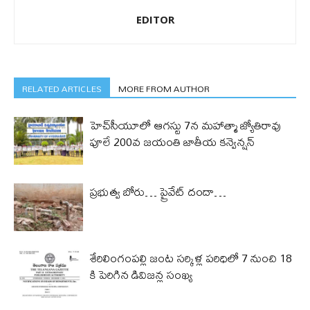
EDITOR
RELATED ARTICLES
MORE FROM AUTHOR
హెచ్‌సీయూలో ఆగస్టు 7న మహాత్మా జ్యోతిరావు
పూలే 200వ జయంతి జాతీయ కన్వెన్షన్
ప్రభుత్వ బోరు… ప్రైవేట్ దందా…
శేరిలింగంపల్లి జంట సర్కిళ్ల పరిధిలో 7 నుంచి 18
కి పెరిగిన డివిజన్ల సంఖ్య