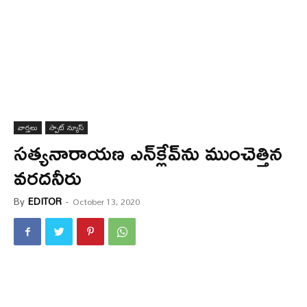
వార్త‌లు
స్పాట్ న్యూస్
స‌త్య‌నారాయ‌ణ ఎన్‌క్లేవ్‌ను ముంచెత్తిన
వ‌ర‌ద‌నీరు
By
EDITOR
-
October 13, 2020