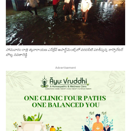
సోమ‌వారం రాత్రి ‌త్య‌నారాయ‌ణ ఎన్‌క్లేవ్ అపార్ట్‌మెంట్స్‌లో వ‌ర‌ద‌నీటి ప‌రిశీస్తున్న కార్పొరేట‌ర్
బొబ్బ న‌వ‌తారెడ్డి
Advertisement