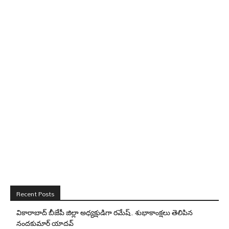
Recent Posts
వికారాబాద్ బీజేపీ జిల్లా అధ్యక్షుడిగా రమేష్‌.. శుభాకాంక్షలు తెలిపిన
నందకుమార్ యాదవ్