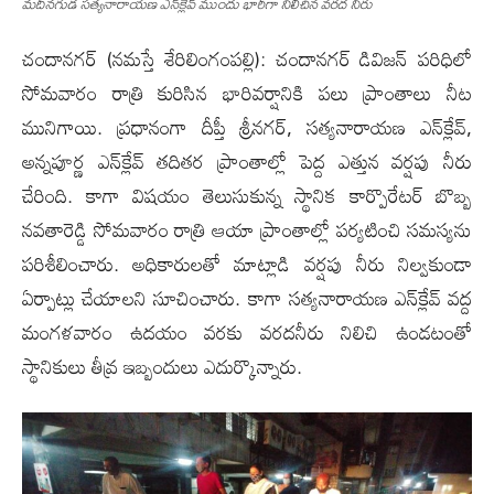
మ‌దీన‌గుడ స‌త్య‌నారాయ‌ణ ఎన్‌క్లేవ్ ముందు భారీగా నిలిచిన వ‌ర‌ద నీరు
చందాన‌గ‌ర్ (న‌మ‌స్తే శేరిలింగంప‌ల్లి): చందాన‌గ‌ర్ డివిజ‌న్ ప‌రిధిలో
సోమ‌వారం రాత్రి కురిసిన భారివ‌ర్షానికి ప‌లు ప్రాంతాలు నీట
మునిగాయి. ప్ర‌ధానంగా దీప్తీ శ్రీన‌గ‌ర్‌, స‌త్య‌నారాయ‌ణ ఎన్‌క్లేవ్‌,
అన్న‌పూర్ణ ఎన్‌క్లేవ్ త‌దిత‌ర ప్రాంతాల్లో పెద్ద ఎత్తున వ‌ర్ష‌పు నీరు
చేరింది. కాగా విష‌యం తెలుసుకున్న స్థానిక కార్పొరేట‌ర్ బొబ్బ
న‌వ‌తారెడ్డి సోమ‌వారం రాత్రి ఆయా ప్రాంతాల్లో ప‌ర్య‌టించి స‌మ‌స్య‌ను
ప‌రిశీలించారు. అధికారుల‌తో మాట్లాడి వ‌ర్ష‌పు నీరు నిల్వ‌కుండా
ఏర్పాట్లు చేయాల‌ని సూచించారు. కాగా స‌త్య‌నారాయ‌ణ ఎన్‌క్లేవ్ వ‌ద్ద
మంగ‌ళ‌వారం ఉద‌యం వ‌ర‌కు వ‌ర‌ద‌నీరు నిలిచి ఉండ‌టంతో
స్థానికులు తీవ్ర ఇబ్బందులు ఎదుర్కొన్నారు.