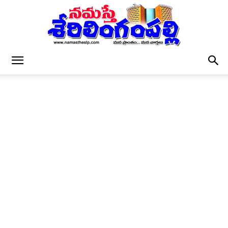
నమస్తే
శేరిలింగంపల్లి