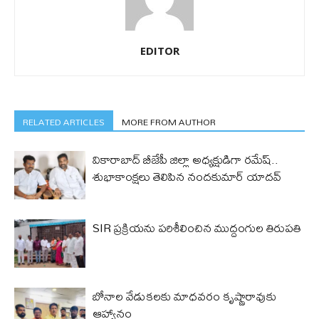
EDITOR
RELATED ARTICLES
MORE FROM AUTHOR
వికారాబాద్ బీజేపీ జిల్లా అధ్యక్షుడిగా రమేష్‌..
శుభాకాంక్షలు తెలిపిన నందకుమార్ యాదవ్
SIR ప్రక్రియను పరిశీలించిన ముద్దంగుల తిరుపతి
బోనాల వేడుకలకు మాధవరం కృష్ణారావుకు
ఆహ్వానం