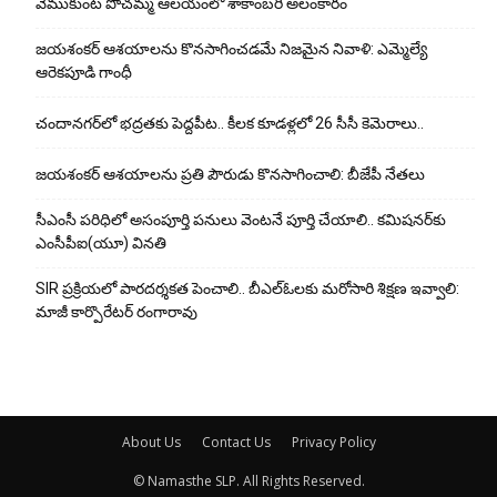
వేముకుంట పోచమ్మ ఆలయంలో శాకాంబరి అలంకారం
జయశంకర్ ఆశయాలను కొనసాగించడమే నిజమైన నివాళి: ఎమ్మెల్యే
ఆరెక‌పూడి గాంధీ
చందానగర్‌లో భద్రతకు పెద్దపీట.. కీలక కూడళ్లలో 26 సీసీ కెమెరాలు..
జయశంకర్ ఆశయాలను ప్రతి పౌరుడు కొనసాగించాలి: బీజేపీ నేతలు
సీఎంసీ పరిధిలో అసంపూర్తి పనులు వెంటనే పూర్తి చేయాలి.. కమిషనర్‌కు
ఎంసీపీఐ(యూ) వినతి
SIR ప్రక్రియలో పారదర్శకత పెంచాలి.. బీఎల్ఓలకు మరోసారి శిక్షణ ఇవ్వాలి:
మాజీ కార్పొరేటర్ రంగారావు
About Us
Contact Us
Privacy Policy
© Namasthe SLP. All Rights Reserved.