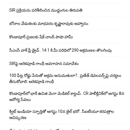
SIR ప్రక్రియను పరిశీలించిన ముద్దంగుల తిరుపతి
బోనాల వేడుకలకు మాధవరం కృష్ణారావుకు ఆహ్వానం
కొండాపూర్ ప్రజలకు షేక్ చాంద్ పాషా హామీ
సీఎంసీ వాక్ ఫ్రీ డ్రైవ్.. 14.1 కి.మీ పరిధిలో 290 ఆక్రమణల తొలగింపు
SIRపై ఆరెకపూడి గాంధీ అవగాహన సమావేశం
100 ఫీట్ల రోడ్డు పేరుతో అక్రమ అనుమతులా?.. ప్రణీత్ డెవలపర్స్‌పై చర్యలు
తీసుకోవాలి: ఆరెకపూడి గాంధీ
కొండాపూర్‌లో భారీ ఉచిత మెగా మెడికల్ క్యాంప్.. CR పాలీక్లినిక్‌లో ఆగస్టు 8న
ఆరోగ్య సేవలు
క్విట్ ఇండియా స్ఫూర్తితో ఆగస్టు 10న జైల్ భరో.. సీఐటీయూ కరపత్రాల
ఆవిష్కరణ