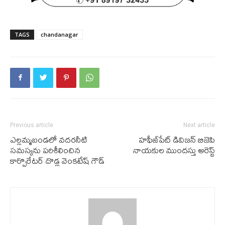
TAGS
chandanagar
Previous article
Next article
ఎల్లమ్మబండలో వ‌ద‌ర‌నీటి
హ‌ఫీజ్‌పేట్ డివిజ‌న్ బిజెపి
స‌మ‌స్య‌ను ప‌రిశీలించిన
నాయ‌కుల ముంద‌స్తు అరెస్ట్‌
కార్పొరేట‌ర్ దొడ్ల వెంకటేష్ గౌడ్