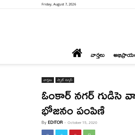
Friday, August 7, 2026
వార్త‌లు
అభిప్రాయ
వార్త‌లు
స్పాట్ న్యూస్
ఓంకార్ నగర్ గుడిసె వ
భోజనం పంపిణి
By
EDITOR
-
October 15, 2020