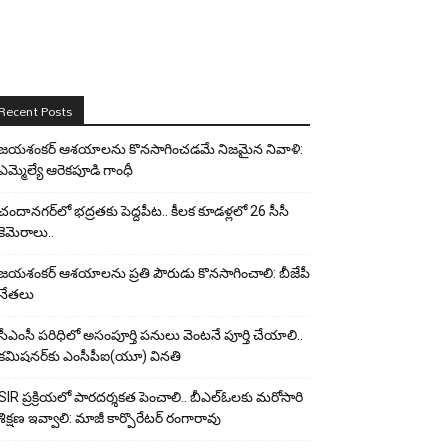
Recent Posts
జయశంకర్ ఆశయాలను కొనసాగించడమే నిజమైన నివాళి:
ఎమ్మెల్యే ఆరెక‌పూడి గాంధీ
చందానగర్‌లో భద్రతకు పెద్దపీట.. కీలక కూడళ్లలో 26 సీసీ
కెమెరాలు..
జయశంకర్ ఆశయాలను ప్రతి పౌరుడు కొనసాగించాలి: బీజేపీ
నేతలు
సీఎంసీ పరిధిలో అసంపూర్తి పనులు వెంటనే పూర్తి చేయాలి..
కమిషనర్‌కు ఎంసీపీఐ(యూ) వినతి
SIR ప్రక్రియలో పారదర్శకత పెంచాలి.. బీఎల్ఓలకు మరోసారి
శిక్షణ ఇవ్వాలి: మాజీ కార్పొరేటర్ రంగారావు