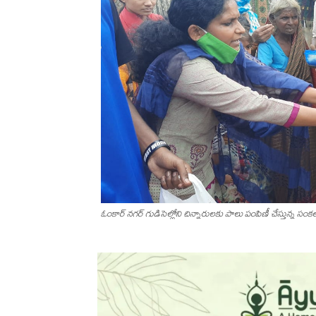
ఓంకార్ నగర్ గుడిసెల్లోని చిన్నారులకు పాలు పంపిణీ చేస్తున్న సంకల్ప