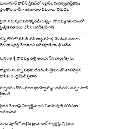
మాదాపూర్ పోలీస్‌ స్టేషన్‌లో సెక్టార్‌ల పునర్వ్యవస్థీకరణ..
ప్రాంతాల వారీగా అధికారుల వివరాలు విడుదల
ప్రజా సమస్యల పరిష్కారమే లక్ష్యం.. పోచమ్మ ఆలయంలో
ప్రత్యేక పూజలు చేసిన జగదీశ్వర్ గౌడ్
గచ్చిబౌలిలో వన్ డే-వన్ వార్డ్ సమీక్ష.. పెండింగ్ పనులు
వేగంగా పూర్తి చేయాలని ఆరెకపూడి గాంధీ ఆదేశం
ఘ‌నంగా శ్రీ పోచమ్మ త‌ల్లి ఆలయ 5వ వార్షికోత్సవం
న్యాయ సంక‌ల్ప స‌భ‌కు టీఆర్ఎస్ శ్రేణుల‌తో త‌ర‌లివెళ్లిన
వాసిలి చంద్ర‌శేఖ‌ర్ ప్ర‌సాద్
పచ్చదనం కోసం ప్రజల భాగస్వామ్యం అవసరం: ఉప్పలపాటి
శ్రీకాంత్
సైబర్ నేరాలపై విద్యార్థినులకు మియాపూర్ పోలీసుల
అవగాహన
మాదాపూర్‌లో అక్రమ ట్రామడాల్ ట్యాబ్లెట్ల విక్రయం