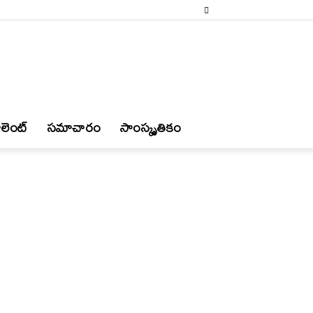
లెంట్
స‌మాచారం
సాంస్కృతికం