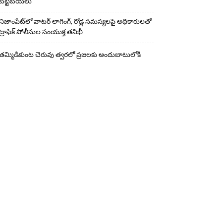
బట్టబయలు
నిజాంపేట్‌లో వాటర్ లాగింగ్, రోడ్ల సమస్యలపై అధికారులతో
ట్రాఫిక్ పోలీసుల సంయుక్త తనిఖీ
తమ్మిడికుంట చెరువు త్వరలో ప్రజలకు అందుబాటులోకి