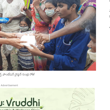
్ ఫౌండేషన్ చైర్మన్ గుండ్ర రోజీ
Advertisement