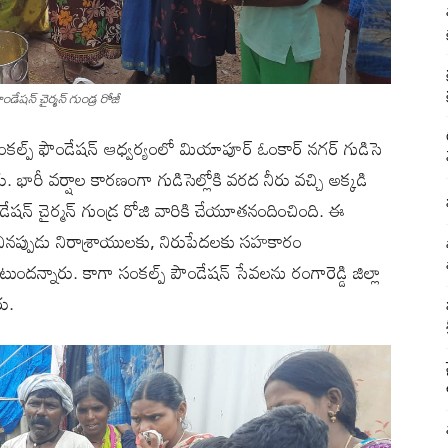
డేషన్ చైర్మన్ గుండ్ర రోజీ
సంకల్ప్ ఫౌండేషన్ ఆధ్వర్యంలో మియాపూర్ ఓంకార్ నగర్ గుడిసె
భారీ వర్షాల కారణంగా గుడిసెల్లోకి వరద నీరు వచ్చి అక్కడి
డేషన్ చైర్మన్ గుండ్ర రోజి వారికి చేయూతనందించింది. ఈ
ినప్పుడు నిరాశ్రాయులకు, నిరుపేదలకు సహకారం
ందన్నారు. కాగా సంకల్ప్ పౌండేషన్ సేవలను రంగారెడ్డి జిల్లా
రు.