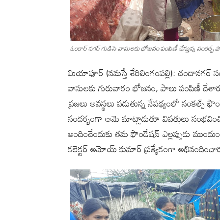
ఓంకార్ నగర్ గుడిసె వాసులకు భోజనం పంపిణీ చేస్తున్న సంకల్ప్ ఫౌం
మియాపూర్ (నమస్తే శేరిలింగంపల్లి): చందానగర్ 
వాసులకు గురువారం భోజనం, పాలు పంపిణీ చేశారు. 
ప్రజలు అవస్థలు పడుతున్న నేపథ్యంలో సంకల్ప్ ఫౌం
సందర్భంగా ఆమె మాట్లాడుతూ విపత్తులు సంభవించ
అందించేందుకు తమ ఫౌండేషన్ ఎల్లప్పుడు ముందుంటు
కలెక్టర్ అమోయ్ కుమార్ ప్రత్యేకంగా అభినందించా