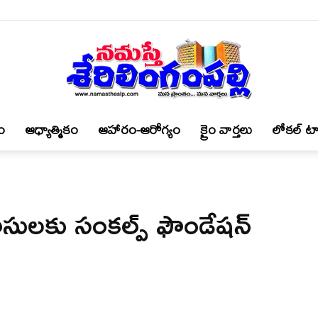
ం
ఆధ్యాత్మికం
ఆహారం-ఆరోగ్యం
క్రైం వార్త‌లు
లోకల్ టా
నమస్తే
ాసులకు సంకల్ప్ ఫౌండేషన్
శేరిలింగంపల్లి