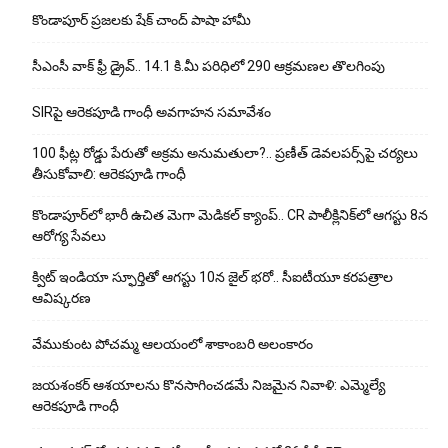
కొండాపూర్ ప్రజలకు షేక్ చాంద్ పాషా హామీ
సీఎంసీ వాక్ ఫ్రీ డ్రైవ్.. 14.1 కి.మీ పరిధిలో 290 ఆక్రమణల తొలగింపు
SIRపై ఆరెకపూడి గాంధీ అవగాహన సమావేశం
100 ఫీట్ల రోడ్డు పేరుతో అక్రమ అనుమతులా?.. ప్రణీత్ డెవలపర్స్‌పై చర్యలు
తీసుకోవాలి: ఆరెకపూడి గాంధీ
కొండాపూర్‌లో భారీ ఉచిత మెగా మెడికల్ క్యాంప్.. CR పాలీక్లినిక్‌లో ఆగస్టు 8న
ఆరోగ్య సేవలు
క్విట్ ఇండియా స్ఫూర్తితో ఆగస్టు 10న జైల్ భరో.. సీఐటీయూ కరపత్రాల
ఆవిష్కరణ
వేముకుంట పోచమ్మ ఆలయంలో శాకాంబరి అలంకారం
జయశంకర్ ఆశయాలను కొనసాగించడమే నిజమైన నివాళి: ఎమ్మెల్యే
ఆరెక‌పూడి గాంధీ