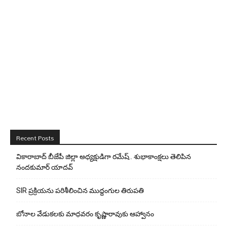
Recent Posts
వికారాబాద్ బీజేపీ జిల్లా అధ్యక్షుడిగా రమేష్‌.. శుభాకాంక్షలు తెలిపిన
నందకుమార్ యాదవ్
SIR ప్రక్రియను పరిశీలించిన ముద్దంగుల తిరుపతి
బోనాల వేడుకలకు మాధవరం కృష్ణారావుకు ఆహ్వానం