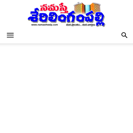
నమస్తే
శేరిలింగంపల్లి