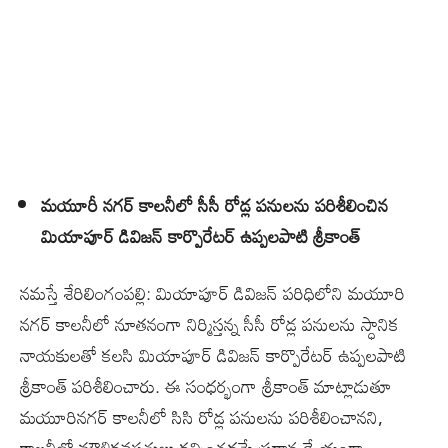
మయూరీ నగర్ కాలనీలో సీసీ రోడ్ల పనులను పరిశీలించిన
మియాపూర్ డివిజన్ కార్పొరేటర్ ఉప్పలపాటి శ్రీకాంత్
నమస్తే శేరిలింగంపల్లి: మియాపూర్ డివిజన్ పరిధిలోని మయూరి
నగర్ కాలనీలో నూతనంగా నిర్మిస్తన్న సీసీ రోడ్ల పనులను స్ధానిక
నాయకులతో కలసి మియాపూర్ డివిజన్ కార్పొరేటర్ ఉప్పలపాటి
శ్రీకాంత్ పరిశీలించారు. ఈ సంధర్భంగా శ్రీకాంత్ మాట్లాడుతూ
మయూరినగర్ కాలనీలో సిసి రోడ్ల పనులను పరిశీలించానని,
కాలనీలో మౌళికవసతులు కల్పించడమే ప్రధాన ధ్యేయంగా