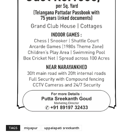
TAGS
miyapur
uppalapati sreekanth