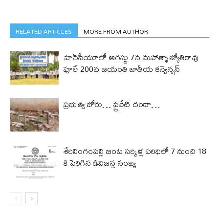
RELATED ARTICLES
MORE FROM AUTHOR
హెచ్‌సీయూలో ఆగస్టు 7న మహాత్మా జ్యోతిరావు
పూలే 200వ జయంతి జాతీయ కన్వెన్షన్
ప్రభుత్వ బోరు… ప్రైవేట్ దందా…
శేరిలింగంపల్లి జంట సర్కిళ్ల పరిధిలో 7 నుంచి 18
కి పెరిగిన డివిజన్ల సంఖ్య