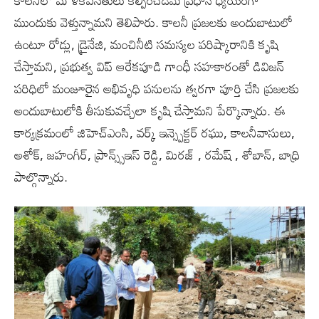
ముందుకు వెళ్తున్నామని తెలిపారు. కాలనీ ప్రజలకు అందుబాటులో
ఉంటూ రోడ్లు, డ్రైనేజి, మంచినీటి సమస్యల పరిష్కారానికి కృషి
చేస్తామని, ప్రభుత్వ విప్ ఆరేకపూడి గాంధీ సహకారంతో డివిజన్
పరిధిలో మంజూరైన అభివృధి పనులను త్వరగా పూర్తి చేసి ప్రజలకు
అందుబాటులోకి తీసుకువచ్చేలా కృషి చేస్తామని పేర్కొన్నారు. ఈ
కార్యక్రమంలో జిహెచ్ఎంసి, వర్క్ ఇన్స్పెక్టర్ రఘు, కాలనీవాసులు,
అశోక్, జహంగీర్, ప్రాన్స్స్ఇస్ రెడ్డి, మిరజ్ , రమేష్ , శోబాన్, బాధ్రి
పాల్గొన్నారు.