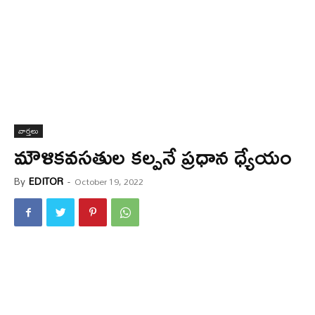
వార్త‌లు
మౌళికవసతుల కల్పనే ప్రధాన ధ్యేయం
By
EDITOR
-
October 19, 2022