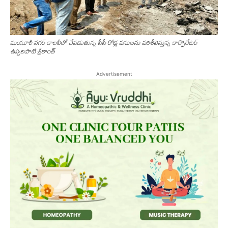
మయూరీ నగర్ కాలనీలో చేపడుతున్న సీసీ రోడ్ల పనులను పరిశీలిస్తున్న కార్పొరేటర్
ఉప్పలపాటి శ్రీకాంత్
Advertisement