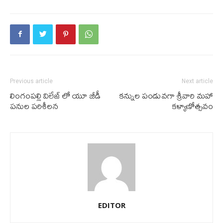
Previous article
Next article
లింగంపల్లి విలేజ్ లో యూ జీడీ
కన్నుల పండువగా శ్రీవారి మహా
పనుల పరిశీలన
కళ్యాణోత్సవం
EDITOR