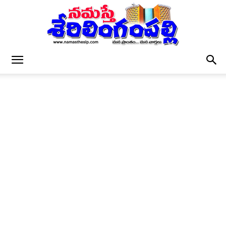
నమస్తే
శేరిలింగంపల్లి