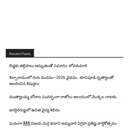
Recent Posts
బిడ్డ‌కు త‌ల్లిపాలు అమృతంతో స‌మానం: లోవ‌కుమారి
శిల్పారామంలో గురు వందనం–2026 వైభవం.. కూచిపూడి నృత్యాలతో
అలరించిన శిష్యులు
ముత్యాలమ్మ బోనాల సందర్భంగా రాజోలు ఆలయంలో మొక్కల నాటకం
జగద్గిరిగుట్టలో ఉచిత వైద్య శిబిరం
ఘనంగా శ్రీశ్రీశ్రీ విజయ దుర్గ భవాని అమ్మవారి విగ్రహ ప్రతిష్ట వార్షికోత్సవం