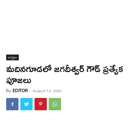
వార్త‌లు
మదినగూడలో జగదీశ్వర్ గౌడ్ ప్రత్యేక
పూజలు
By
EDITOR
-
August 12, 2024