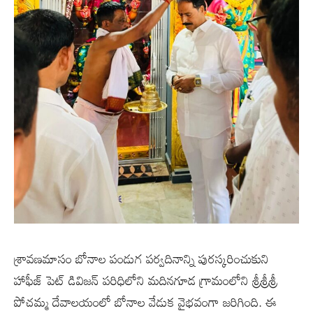
శ్రావణమాసం బోనాల పండుగ పర్వదినాన్ని పురస్కరించుకుని
హాఫీజ్ పెట్ డివిజన్ పరిధిలోని మదినగూడ గ్రామంలోని శ్రీశ్రీశ్రీ
పోచమ్మ దేవాలయంలో బోనాల వేడుక వైభవంగా జరిగింది. ఈ