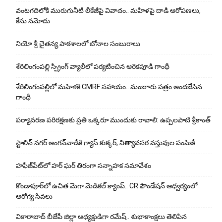
వంటగదిలోకి మురుగునీటి లీకేజీపై వివాదం.. మహిళపై దాడి ఆరోపణలు,
కేసు నమోదు
నియో శ్రీ చైతన్య పాఠశాలలో బోనాల సంబురాలు
శేరిలింగంపల్లి స్ప్రింగ్ వ్యాలీలో పర్యటించిన ఆరెకపూడి గాంధీ
శేరిలింగంపల్లిలో మ‌హిళ‌కి CMRF స‌హాయం.. మంజూరు పత్రం అందజేసిన
గాంధీ
పర్యావరణ పరిరక్షణకు ప్రతి ఒక్కరూ ముందుకు రావాలి: ఉప్పలపాటి శ్రీకాంత్
స్టాలిన్ నగర్ అంగన్‌వాడీకి గ్యాస్ కుక్కర్, నిత్యావసర వస్తువుల పంపిణీ
హఫీజ్‌పేట్‌లో హర్ ఘర్ తిరంగా సన్నాహక సమావేశం
కొండాపూర్‌లో ఉచిత మెగా మెడికల్ క్యాంప్.. CR ఫౌండేషన్ ఆధ్వర్యంలో
ఆరోగ్య సేవలు
వికారాబాద్ బీజేపీ జిల్లా అధ్యక్షుడిగా రమేష్‌.. శుభాకాంక్షలు తెలిపిన