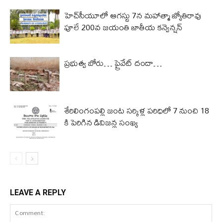
హెచ్‌సీయూలో ఆగస్టు 7న మహాత్మా జ్యోతిరావు
పూలే 200వ జయంతి జాతీయ కన్వెన్షన్
ప్రభుత్వ బోరు… ప్రైవేట్ దందా…
శేరిలింగంపల్లి జంట సర్కిళ్ల పరిధిలో 7 నుంచి 18
కి పెరిగిన డివిజన్ల సంఖ్య
LEAVE A REPLY