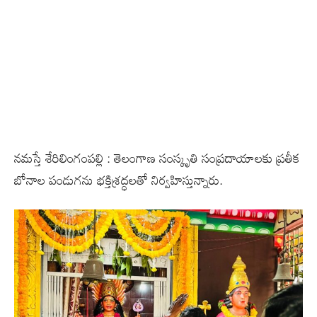
నమస్తే శేరిలింగంపల్లి : తెలంగాణ సంస్కృతి సంప్రదాయాలకు ప్రతీక
బోనాల పండుగను భక్తిశ్రద్ధలతో నిర్వహిస్తున్నారు.