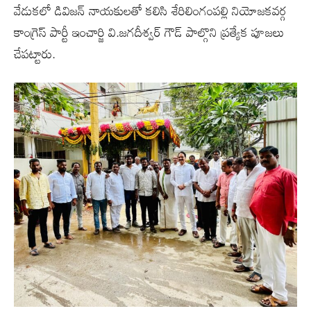
వేడుకలో డివిజన్ నాయకులతో కలిసి శేరిలింగంపల్లి నియోజకవర్గ
కాంగ్రెస్ పార్టీ ఇంచార్జి వి.జగదీశ్వర్ గౌడ్ పాల్గొని ప్రత్యేక పూజలు
చేపట్టారు.