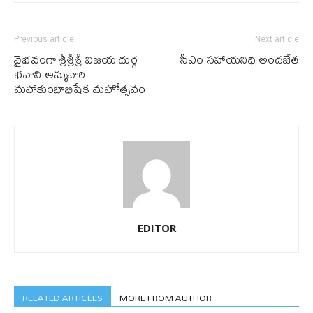
Previous article
Next article
వైభవంగా శ్రీశ్రీశ్రీ విజయ దుర్గ
సీఎం సహాయనిధి అందజేత
భవాని అమ్మవారి
మహాకుంభాభిషేక మహోత్సవం
EDITOR
RELATED ARTICLES
MORE FROM AUTHOR