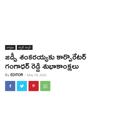
వార్త‌లు
స్పాట్ న్యూస్
జడ్సీ శంకరయ్యకు కార్పొరేటర్
గంగాధర్ రెడ్డి శుభాకాంక్షలు
By
EDITOR
-
May 18, 2022