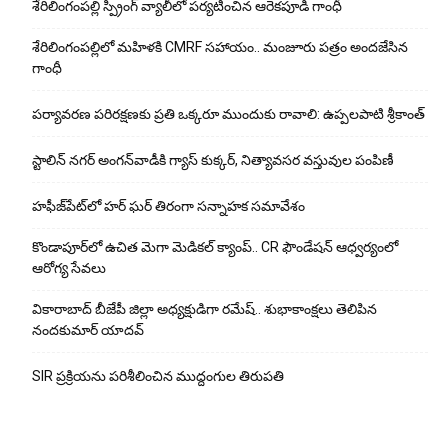
శేరిలింగంపల్లి స్ప్రింగ్ వ్యాలీలో పర్యటించిన ఆరెకపూడి గాంధీ
శేరిలింగంపల్లిలో మ‌హిళ‌కి CMRF స‌హాయం.. మంజూరు పత్రం అందజేసిన
గాంధీ
పర్యావరణ పరిరక్షణకు ప్రతి ఒక్కరూ ముందుకు రావాలి: ఉప్పలపాటి శ్రీకాంత్
స్టాలిన్ నగర్ అంగన్‌వాడీకి గ్యాస్ కుక్కర్, నిత్యావసర వస్తువుల పంపిణీ
హఫీజ్‌పేట్‌లో హర్ ఘర్ తిరంగా సన్నాహక సమావేశం
కొండాపూర్‌లో ఉచిత మెగా మెడికల్ క్యాంప్.. CR ఫౌండేషన్ ఆధ్వర్యంలో
ఆరోగ్య సేవలు
వికారాబాద్ బీజేపీ జిల్లా అధ్యక్షుడిగా రమేష్‌.. శుభాకాంక్షలు తెలిపిన
నందకుమార్ యాదవ్
SIR ప్రక్రియను పరిశీలించిన ముద్దంగుల తిరుపతి