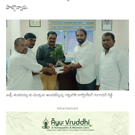
పాల్గొన్నారు.
జడ్సీ శంకరయ్య కు మొక్కను అందజేస్తున్న గచ్చిబౌలి కార్పొరేటర్ గంగాధర్ రెడ్డి
Advertisement