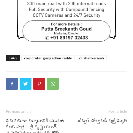
TAGS
corporater gangadhar reddy
Zc shankaraiah
Previous article
Next article
నవ సమాజ నిర్మాణానికి యువత
టిప్పర్ బోల్తాపడి వ్యక్తి మృతి
కీలక పాత్ర – శ్రీ కృష్ణ యూత్
వ్యవస్థాపకులు జగదీశ్వర్ గౌడ్