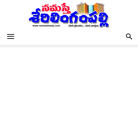
నమస్తే
శేరిలింగంపల్లి