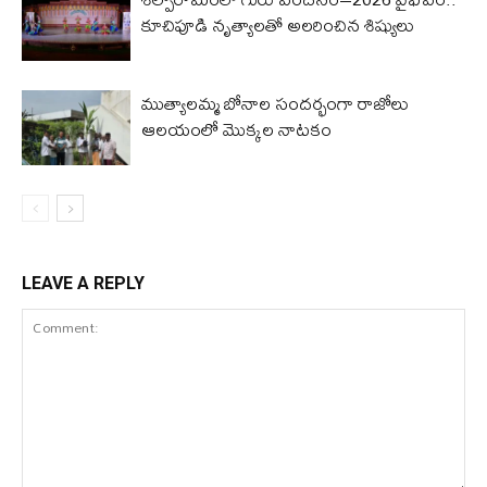
కూచిపూడి నృత్యాలతో అలరించిన శిష్యులు
ముత్యాలమ్మ బోనాల సందర్భంగా రాజోలు
ఆలయంలో మొక్కల నాటకం
LEAVE A REPLY