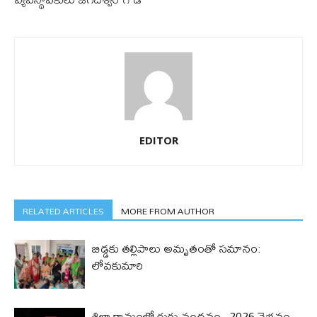
EDITOR
RELATED ARTICLES
MORE FROM AUTHOR
బిడ్డ‌కు త‌ల్లిపాలు అమృతంతో స‌మానం:
లోవ‌కుమారి
శిల్పారామంలో గురు వందనం–2026 వైభవం..