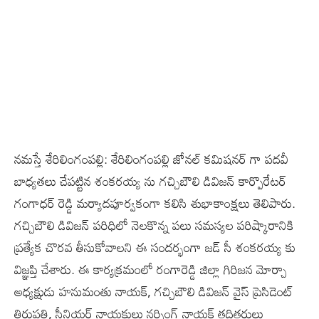
నమస్తే శేరిలింగంపల్లి: శేరిలింగంపల్లి జోనల్ కమిషనర్ గా పదవీ
బాధ్యతలు చేపట్టిన శంకరయ్య ను గచ్చిబౌలి డివిజన్ కార్పొరేటర్
గంగాధర్ రెడ్డి మర్యాదపూర్వకంగా కలిసి శుభాకాంక్షలు తెలిపారు.
గచ్చిబౌలి డివిజన్ పరిధిలో నెలకొన్న పలు సమస్యల పరిష్కారానికి
ప్రత్యేక చొరవ తీసుకోవాలని ఈ సందర్భంగా జడ్ సీ శంకరయ్య కు
విజ్ఞప్తి చేశారు. ఈ కార్యక్రమంలో రంగారెడ్డి జిల్లా గిరిజన మోర్చా
అధ్యక్షుడు హనుమంతు నాయక్, గచ్చిబౌలి డివిజన్ వైస్ ప్రెసిడెంట్
తిరుపతి, సీనియర్ నాయకులు నర్సింగ్ నాయక్ తదితరులు