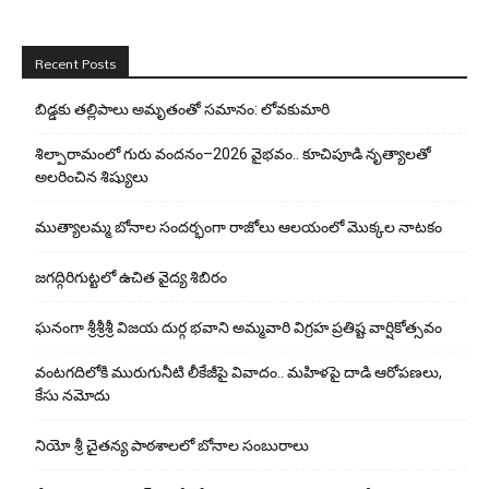
Recent Posts
బిడ్డ‌కు త‌ల్లిపాలు అమృతంతో స‌మానం: లోవ‌కుమారి
శిల్పారామంలో గురు వందనం–2026 వైభవం.. కూచిపూడి నృత్యాలతో
అలరించిన శిష్యులు
ముత్యాలమ్మ బోనాల సందర్భంగా రాజోలు ఆలయంలో మొక్కల నాటకం
జగద్గిరిగుట్టలో ఉచిత వైద్య శిబిరం
ఘనంగా శ్రీశ్రీశ్రీ విజయ దుర్గ భవాని అమ్మవారి విగ్రహ ప్రతిష్ట వార్షికోత్సవం
వంటగదిలోకి మురుగునీటి లీకేజీపై వివాదం.. మహిళపై దాడి ఆరోపణలు,
కేసు నమోదు
నియో శ్రీ చైతన్య పాఠశాలలో బోనాల సంబురాలు