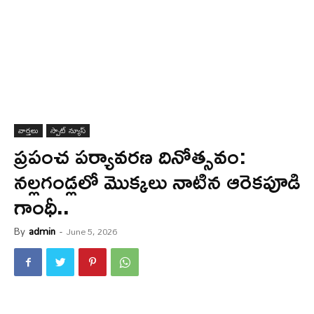
వార్త‌లు
స్పాట్ న్యూస్
ప్రపంచ పర్యావరణ దినోత్సవం:
నల్లగండ్లలో మొక్కలు నాటిన ఆరెకపూడి
గాంధీ..
By
admin
-
June 5, 2026