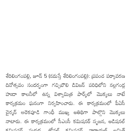
శేరిలింగంపల్లి, జూన్ 5 (న‌మ‌స్తే శేరిలింగంపల్లి): ప్రపంచ పర్యావరణ
దినోత్సవం సందర్భంగా గచ్చిబౌలి డివిజన్ పరిధిలోని నల్లగండ్ల
హుడా కాలనీలో ఉన్న విశ్వామిత్ర పార్క్‌లో మొక్కలు నాటే
కార్యక్రమం ఘనంగా నిర్వహించారు. ఈ కార్యక్రమంలో పీఏసీ
చైర్మన్ ఆరెకపూడి గాంధీ ముఖ్య అతిథిగా పాల్గొని మొక్కలు
నాటారు. ఈ కార్యక్రమంలో సీఎంసీ కమిషనర్ సృజన, అడిషనల్
కమిషనర్ సుభ‌ద్ర, జోనల్ కమిషనర్ నారాయణ్ అమిత్