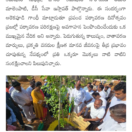
మాలెంపాటి, డీసీ సేవా ఇస్లావత్ పాల్గొన్నారు. ఈ సందర్భంగా
ఆరెకపూడి గాంధీ మాట్లాడుతూ ప్రపంచ పర్యావరణ దినోత్సవం
ప్రజల్లో పర్యావరణ పరిరక్షణపై అవగాహన పెంపొందించేందుకు ఒక
ముఖ్యమైన వేదిక అని అన్నారు. పెరుగుతున్న కాలుష్యం, వాతావరణ
మార్పులు, ప్రకృతి వనరుల క్షీణత మానవ జీవనంపై తీవ్ర ప్రభావం
చూపుతున్న నేపథ్యంలో ప్రతి ఒక్కరూ మొక్కలు నాటి వాటిని
సంరక్షించాలని పిలుపునిచ్చారు.