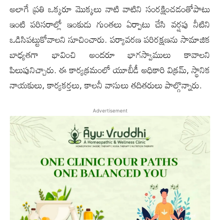
అలాగే ప్రతి ఒక్కరూ మొక్కలు నాటి వాటిని సంరక్షించడంతోపాటు
ఇంటి పరిసరాల్లో ఇంకుడు గుంతలు ఏర్పాటు చేసి వర్షపు నీటిని
ఒడిసిపట్టుకోవాలని సూచించారు. పర్యావరణ పరిరక్షణను సామాజిక
బాధ్యతగా భావించి అందరూ భాగస్వాములు కావాలని
పిలుపునిచ్చారు. ఈ కార్యక్రమంలో యూబీడీ అధికారి విక్రమ్, స్థానిక
నాయకులు, కార్యకర్తలు, కాలనీ వాసులు తదితరులు పాల్గొన్నారు.
Advertisement