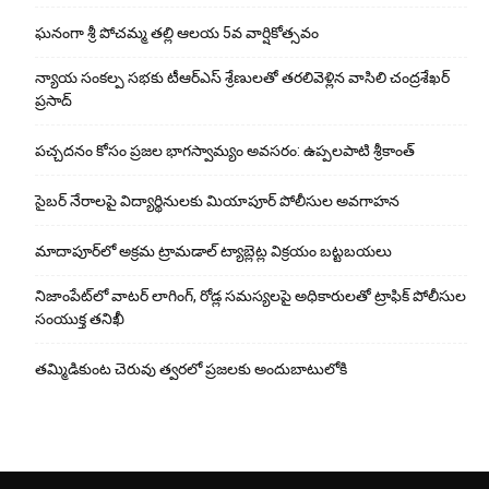
ఘ‌నంగా శ్రీ పోచమ్మ త‌ల్లి ఆలయ 5వ వార్షికోత్సవం
న్యాయ సంక‌ల్ప స‌భ‌కు టీఆర్ఎస్ శ్రేణుల‌తో త‌ర‌లివెళ్లిన వాసిలి చంద్ర‌శేఖ‌ర్
ప్ర‌సాద్
పచ్చదనం కోసం ప్రజల భాగస్వామ్యం అవసరం: ఉప్పలపాటి శ్రీకాంత్
సైబర్ నేరాలపై విద్యార్థినులకు మియాపూర్ పోలీసుల అవగాహన
మాదాపూర్‌లో అక్రమ ట్రామడాల్ ట్యాబ్లెట్ల విక్రయం బట్టబయలు
నిజాంపేట్‌లో వాటర్ లాగింగ్, రోడ్ల సమస్యలపై అధికారులతో ట్రాఫిక్ పోలీసుల
సంయుక్త తనిఖీ
తమ్మిడికుంట చెరువు త్వరలో ప్రజలకు అందుబాటులోకి