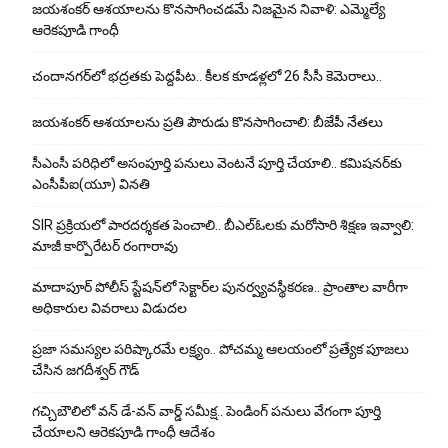
జయశంకర్ ఆశయాలను కొనసాగించడమే నిజమైన నివాళి: ఎమ్మెల్యే
ఆరెక‌పూడి గాంధీ
చందానగర్‌లో భద్రతకు పెద్దపీట.. కీలక కూడళ్లలో 26 సీసీ కెమెరాలు..
జయశంకర్ ఆశయాలను ప్రతి పౌరుడు కొనసాగించాలి: బీజేపీ నేతలు
సీఎంసీ పరిధిలో అసంపూర్తి పనులు వెంటనే పూర్తి చేయాలి.. కమిషనర్‌కు
ఎంసీపీఐ(యూ) వినతి
SIR ప్రక్రియలో పారదర్శకత పెంచాలి.. బీఎల్ఓలకు మరోసారి శిక్షణ ఇవ్వాలి:
మాజీ కార్పొరేటర్ రంగారావు
మాదాపూర్ పోలీస్‌ స్టేషన్‌లో సెక్టార్‌ల పునర్వ్యవస్థీకరణ.. ప్రాంతాల వారీగా
అధికారుల వివరాలు విడుదల
ప్రజా సమస్యల పరిష్కారమే లక్ష్యం.. పోచమ్మ ఆలయంలో ప్రత్యేక పూజలు
చేసిన జగదీశ్వర్ గౌడ్
గచ్చిబౌలిలో వన్ డే-వన్ వార్డ్ సమీక్ష.. పెండింగ్ పనులు వేగంగా పూర్తి
చేయాలని ఆరెకపూడి గాంధీ ఆదేశం