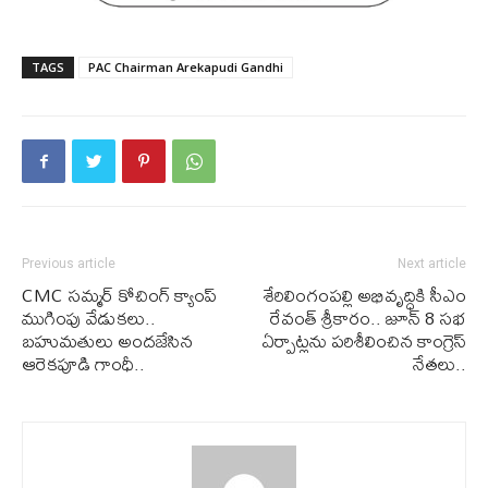
TAGS
PAC Chairman Arekapudi Gandhi
Previous article
Next article
CMC సమ్మర్ కోచింగ్ క్యాంప్
శేరిలింగంపల్లి అభివృద్ధికి సీఎం
ముగింపు వేడుకలు..
రేవంత్ శ్రీకారం.. జూన్ 8 సభ
బహుమతులు అందజేసిన
ఏర్పాట్లను పరిశీలించిన కాంగ్రెస్
ఆరెకపూడి గాంధీ..
నేతలు..