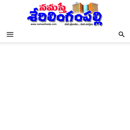
నమస్తే
శేరిలింగంపల్లి