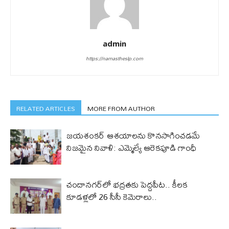
admin
https://namastheslp.com
RELATED ARTICLES
MORE FROM AUTHOR
జయశంకర్ ఆశయాలను కొనసాగించడమే
నిజమైన నివాళి: ఎమ్మెల్యే ఆరెక‌పూడి గాంధీ
చందానగర్‌లో భద్రతకు పెద్దపీట.. కీలక
కూడళ్లలో 26 సీసీ కెమెరాలు..