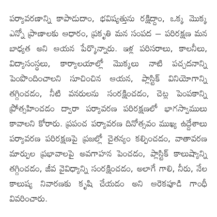
పర్యావరణాన్ని కాపాడుదాం, భవిష్యత్తును రక్షిద్దాం, ఒక్క మొక్క
ఎన్నో ప్రాణాలకు ఆధారం, ప్రకృతి మన సంపద – పరిరక్షణ మన
బాధ్యత అని ఆయన పేర్కొన్నారు. ఇళ్ల పరిసరాలు, కాలనీలు,
విద్యాసంస్థలు, కార్యాలయాల్లో మొక్కలు నాటి పచ్చదనాన్ని
పెంపొందించాలని సూచించిన ఆయన, ప్లాస్టిక్ వినియోగాన్ని
తగ్గించడం, నీటి వనరులను సంరక్షించడం, చెట్ల పెంపకాన్ని
ప్రోత్సహించడం ద్వారా పర్యావరణ పరిరక్షణలో భాగస్వాములు
కావాలని కోరారు. ప్రపంచ పర్యావరణ దినోత్సవం ముఖ్య ఉద్దేశాలు
పర్యావరణ పరిరక్షణపై ప్రజల్లో చైతన్యం కల్పించడం, వాతావరణ
మార్పుల ప్రభావాలపై అవగాహన పెంచడం, ప్లాస్టిక్ కాలుష్యాన్ని
తగ్గించడం, జీవ వైవిధ్యాన్ని సంరక్షించడం, అలాగే గాలి, నీరు, నేల
కాలుష్య నివారణకు కృషి చేయడం అని ఆరెకపూడి గాంధీ
వివరించారు.