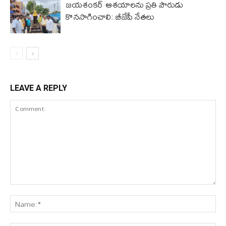
జయశంకర్ ఆశయాలను ప్రతి పౌరుడు
కొనసాగించాలి: బీజేపీ నేతలు
LEAVE A REPLY