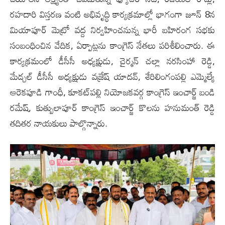
రహదారి విస్తరణ వంటి అభివృద్ధి కార్యక్రమాల్లో భాగంగా జూన్ 8న
మియాపూర్ మెట్రో వద్ద నిర్వహించనున్న భారీ బహిరంగ సభకు
సంబంధించిన వేదిక, ఏర్పాట్లను కాంగ్రెస్ నేతలు పరిశీలించారు. ఈ
కార్యక్రమంలో డీసీసీ అధ్యక్షుడు, చైర్మన్ చ‌ల్లా న‌ర‌సింహా రెడ్డి,
మేడ్చల్ డీసీసీ అధ్యక్షుడు వ‌జ్రేష్ యాద‌వ్‌, శేరిలింగంపల్లి ఎమ్మెల్యే
ఆరెక‌పూడి గాంధీ, కూకట్‌పల్లి నియోజకవర్గ కాంగ్రెస్ ఇంచార్జ్ బండి
ర‌మేష్‌, కుత్బులాపూర్ కాంగ్రెస్ ఇంచార్జ్ కొల‌ను హ‌నుమంత్ రెడ్డి
తదితర నాయకులు పాల్గొన్నారు.