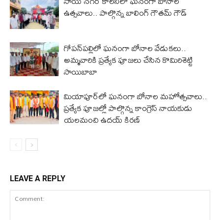
సాయి నగర్ కాలనీలో ఘనంగా బోనాల
ఉత్సవాలు.. పాల్గొన్న బాలింగ్ గౌతమ్ గౌడ్
గోపన్‌పల్లిలో ఘనంగా బోనాల వేడుకలు..
అమ్మవారికి ప్రత్యేక పూజలు చేసిన కొమిరిశెట్టి
సాయిబాబా
మియాపూర్‌లో ఘనంగా బోనాల మహోత్సవాలు..
ప్రత్యేక పూజల్లో పాల్గొన్న కాంగ్రెస్ నాయకుడు
యలమంచి ఉదయ్ కిరణ్
LEAVE A REPLY