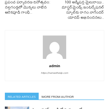
ప్రపంచ పర్యావరణ దినోత్సవం:
100 అడ్మిషన్ల మైలురాయి..
నల్లగండ్లలో మొక్కలు నాటిన
మాస్టర్‌మైండ్స్ ఇంటర్నేషనల్
ఆరెకపూడి గాంధీ..
స్కూల్‌కు రాగం నాగేందర్
యాదవ్ అభినందనలు..
admin
https://namastheslp.com
RELATED ARTICLES
MORE FROM AUTHOR