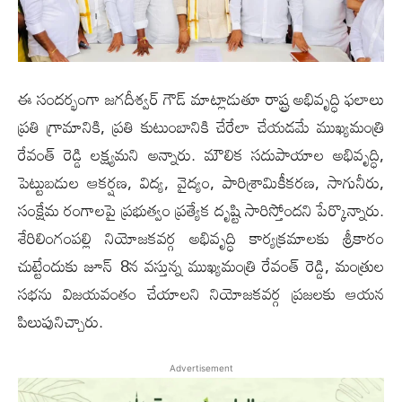
ఈ సందర్భంగా జగదీశ్వర్ గౌడ్ మాట్లాడుతూ రాష్ట్ర అభివృద్ధి ఫలాలు
ప్రతి గ్రామానికి, ప్రతి కుటుంబానికి చేరేలా చేయడమే ముఖ్యమంత్రి
రేవంత్ రెడ్డి లక్ష్యమని అన్నారు. మౌలిక సదుపాయాల అభివృద్ధి,
పెట్టుబడుల ఆకర్షణ, విద్య, వైద్యం, పారిశ్రామికీకరణ, సాగునీరు,
సంక్షేమ రంగాలపై ప్రభుత్వం ప్రత్యేక దృష్టి సారిస్తోందని పేర్కొన్నారు.
శేరిలింగంపల్లి నియోజకవర్గ అభివృద్ధి కార్యక్రమాలకు శ్రీకారం
చుట్టేందుకు జూన్ 8న వ‌స్తున్న ముఖ్యమంత్రి రేవంత్ రెడ్డి, మంత్రుల
సభను విజయవంతం చేయాలని నియోజకవర్గ ప్రజలకు ఆయన
పిలుపునిచ్చారు.
Advertisement