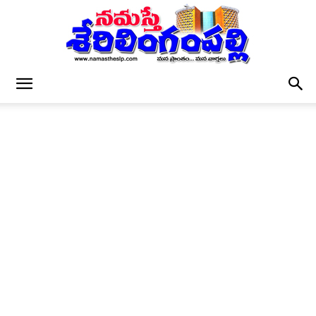
నమస్తే
శేరిలింగంపల్లి