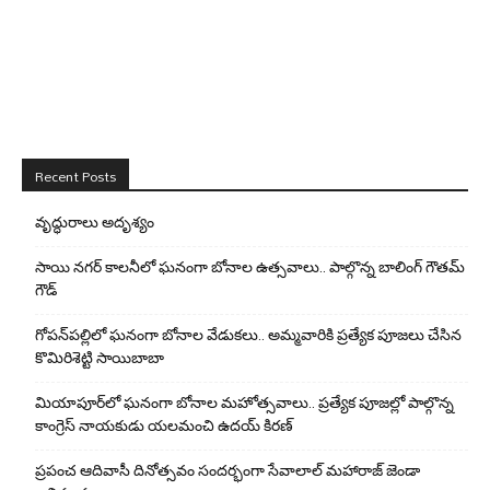
Recent Posts
వృద్ధురాలు అదృశ్యం
సాయి నగర్ కాలనీలో ఘనంగా బోనాల ఉత్సవాలు.. పాల్గొన్న బాలింగ్ గౌతమ్
గౌడ్
గోపన్‌పల్లిలో ఘనంగా బోనాల వేడుకలు.. అమ్మవారికి ప్రత్యేక పూజలు చేసిన
కొమిరిశెట్టి సాయిబాబా
మియాపూర్‌లో ఘనంగా బోనాల మహోత్సవాలు.. ప్రత్యేక పూజల్లో పాల్గొన్న
కాంగ్రెస్ నాయకుడు యలమంచి ఉదయ్ కిరణ్
ప్రపంచ ఆదివాసీ దినోత్సవం సందర్భంగా సేవాలాల్ మహారాజ్ జెండా