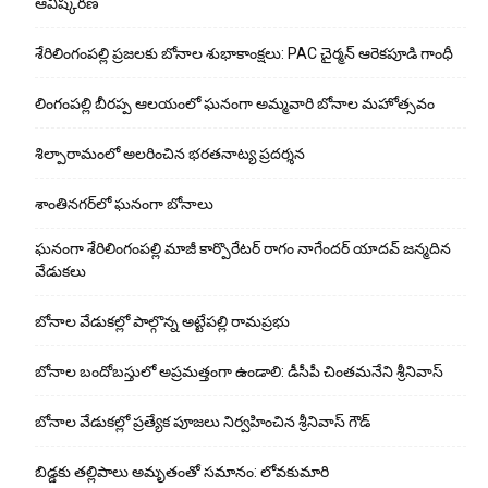
ఆవిష్కరణ
శేరిలింగంపల్లి ప్రజలకు బోనాల శుభాకాంక్షలు: PAC చైర్మన్ ఆరెకపూడి గాంధీ
లింగంపల్లి బీరప్ప ఆలయంలో ఘనంగా అమ్మవారి బోనాల మహోత్సవం
శిల్పారామంలో అలరించిన భరతనాట్య ప్రదర్శన
శాంతిన‌గ‌ర్‌లో ఘ‌నంగా బోనాలు
ఘనంగా శేరిలింగంపల్లి మాజీ కార్పొరేటర్ రాగం నాగేందర్ యాదవ్ జన్మదిన
వేడుకలు
బోనాల వేడుక‌ల్లో పాల్గొన్న అట్టేప‌ల్లి రామ‌ప్ర‌భు
బోనాల బందోబస్తులో అప్రమత్తంగా ఉండాలి: డీసీపీ చింతమనేని శ్రీనివాస్‌
బోనాల వేడుకల్లో ప్రత్యేక పూజలు నిర్వహించిన శ్రీనివాస్ గౌడ్
బిడ్డ‌కు త‌ల్లిపాలు అమృతంతో స‌మానం: లోవ‌కుమారి