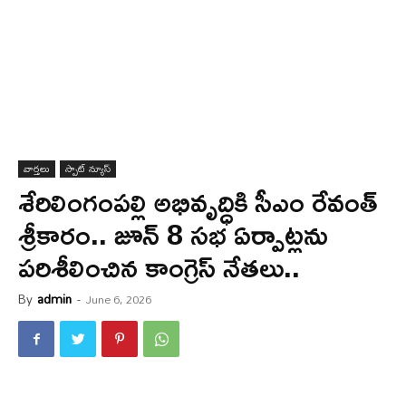
వార్త‌లు
స్పాట్ న్యూస్
శేరిలింగంపల్లి అభివృద్ధికి సీఎం రేవంత్
శ్రీకారం.. జూన్ 8 సభ ఏర్పాట్లను
పరిశీలించిన కాంగ్రెస్ నేతలు..
By
admin
-
June 6, 2026