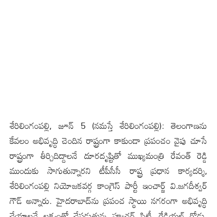
శేరిలింగంపల్లి, జూన్ 5 (న‌మ‌స్తే శేరిలింగంపల్లి): తెలంగాణను
కేవలం అభివృద్ధి చెందిన రాష్ట్రంగా కాకుండా ప్రపంచం వైపు చూసే
రాష్ట్రంగా తీర్చిదిద్దాలనే దూరదృష్టితో ముఖ్యమంత్రి రేవంత్ రెడ్డి
ముందుకు సాగుతున్నారని టీపీసీసీ రాష్ట్ర ప్రధాన కార్యదర్శి,
శేరిలింగంపల్లి నియోజకవర్గ కాంగ్రెస్ పార్టీ ఇంచార్జ్ వి.జ‌గ‌దీశ్వ‌ర్
గౌడ్‌ అన్నారు. హైదరాబాద్‌ను ప్రపంచ స్థాయి నగరంగా అభివృద్ధి
చేయాలనే లక్ష్యంతో చేపడుతున్న ఫ్యూచర్ సిటీ, రేడియల్ రోడ్లు,