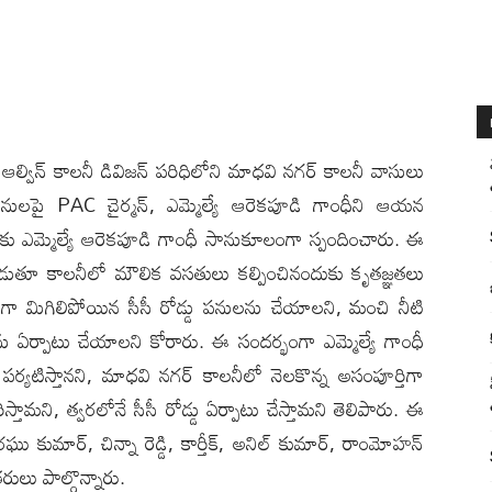
‌ల్లి): ఆల్విన్ కాలనీ డివిజన్ పరిధిలోని మాధవి నగర్ కాలనీ వాసులు
నులపై PAC చైర్మన్, ఎమ్మెల్యే ఆరెకపూడి గాంధీని ఆయ‌న‌
ుకు ఎమ్మెల్యే ఆరెకపూడి గాంధీ సానుకూలంగా స్పందించారు. ఈ
డుతూ కాలనీలో మౌలిక వసతులు క‌ల్పించినందుకు కృతజ్ఞతలు
తిగా మిగిలిపోయిన సీసీ రోడ్డు ప‌నులను చేయాలని, మంచి నీటి
్థను ఏర్పాటు చేయాలని కోరారు. ఈ సందర్భంగా ఎమ్మెల్యే గాంధీ
ర్యటిస్తానని, మాధవి నగర్ కాలనీలో నెలకొన్న అసంపూర్తిగా
్తామని, త్వరలోనే సీసీ రోడ్డు ఏర్పాటు చేస్తామని తెలిపారు. ఈ
ు కుమార్, చిన్నా రెడ్డి, కార్తీక్, అనిల్ కుమార్, రాంమోహన్
లు పాల్గొన్నారు.