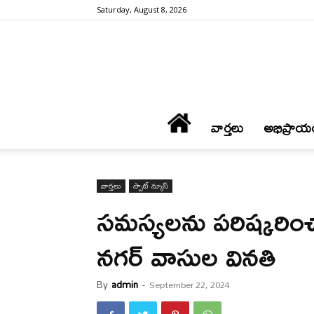
Saturday, August 8, 2026
వార్త‌లు
అభిప్రాయ
వార్త‌లు
స్పాట్ న్యూస్
స‌మ‌స్య‌ల‌ను ప‌రిష్క‌రి
న‌గ‌ర్ వాసుల విన‌తి
By
admin
-
September 22, 2024