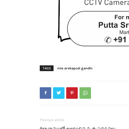
TAGS
mla arekapudi gandhi
Previous article
శిల్పారామంలో అల‌రించిన నృత్య ప్ర‌ద‌ర్శ‌న‌లు