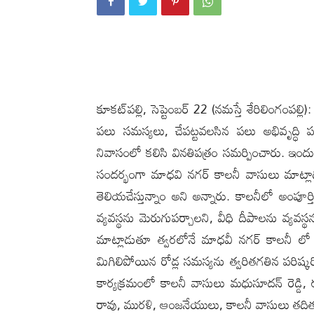
కూక‌ట్‌ప‌ల్లి, సెప్టెంబ‌ర్ 22 (న‌మ‌స్తే శేరిలింగంప
పలు సమస్యలు, చేపట్టవలసిన పలు అభివృద్ధి ప
నివాసంలో కలిసి వినతిపత్రం సమర్పించారు. ఇంద
సందర్భంగా మాధవి నగర్ కాలనీ వాసులు మాట్లా
తెలియచేస్తున్నాం అని అన్నారు. కాలనీలో అంపూర్
వ్యవస్థను మెరుగుపర్చాలని, వీధి దీపాలను వ్యవస
మాట్లాడుతూ త్వరలోనే మాధవీ నగర్ కాలనీ లో ప
మిగిలిపోయిన రోడ్ల సమస్యను త్వరితగతిన పరిష్కరిస
కార్యక్రమంలో కాలనీ వాసులు మధుసూదన్ రెడ్డి, రఘ
రావు, మురళి, ఆంజనేయులు, కాలనీ వాసులు తదితరు