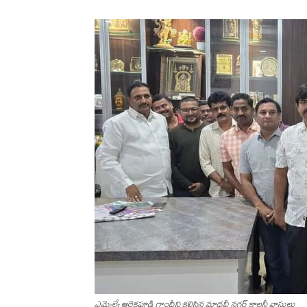
ఎమ్మెల్యే ఆరెకపూడి గాంధీని క‌లిసిన మాధ‌వీ న‌గ‌ర్ కాల‌నీ వాసులు