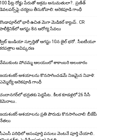
100 ఫీట్ల రోడ్డు పేరుతో అక్రమ అనుమతులా?.. ప్రణీత్
డెవలపర్స్‌పై చర్యలు తీసుకోవాలి: ఆరెకపూడి గాంధీ
కొండాపూర్‌లో భారీ ఉచిత మెగా మెడికల్ క్యాంప్.. CR
పాలీక్లినిక్‌లో ఆగస్టు 8న ఆరోగ్య సేవలు
క్విట్ ఇండియా స్ఫూర్తితో ఆగస్టు 10న జైల్ భరో.. సీఐటీయూ
కరపత్రాల ఆవిష్కరణ
వేముకుంట పోచమ్మ ఆలయంలో శాకాంబరి అలంకారం
జయశంకర్ ఆశయాలను కొనసాగించడమే నిజమైన నివాళి:
ఎమ్మెల్యే ఆరెక‌పూడి గాంధీ
చందానగర్‌లో భద్రతకు పెద్దపీట.. కీలక కూడళ్లలో 26 సీసీ
కెమెరాలు..
జయశంకర్ ఆశయాలను ప్రతి పౌరుడు కొనసాగించాలి: బీజేపీ
నేతలు
సీఎంసీ పరిధిలో అసంపూర్తి పనులు వెంటనే పూర్తి చేయాలి..