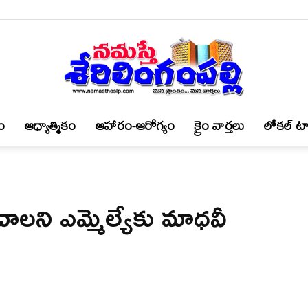
ం
ఆధ్యాత్మికం
ఆహారం-ఆరోగ్యం
క్రైం వార్త‌లు
లోకల్ టా
నమస్తే
ంచాల‌ని ఎమ్మెల్యేకు మాధ‌వీ
శేరిలింగంపల్లి