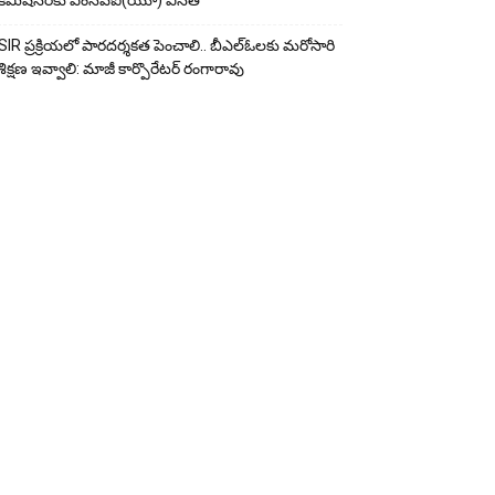
కమిషనర్‌కు ఎంసీపీఐ(యూ) వినతి
SIR ప్రక్రియలో పారదర్శకత పెంచాలి.. బీఎల్ఓలకు మరోసారి
శిక్షణ ఇవ్వాలి: మాజీ కార్పొరేటర్ రంగారావు