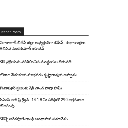
Recent Posts
వికారాబాద్ బీజేపీ జిల్లా అధ్యక్షుడిగా రమేష్‌.. శుభాకాంక్షలు
తెలిపిన నందకుమార్ యాదవ్
SIR ప్రక్రియను పరిశీలించిన ముద్దంగుల తిరుపతి
బోనాల వేడుకలకు మాధవరం కృష్ణారావుకు ఆహ్వానం
కొండాపూర్ ప్రజలకు షేక్ చాంద్ పాషా హామీ
సీఎంసీ వాక్ ఫ్రీ డ్రైవ్.. 14.1 కి.మీ పరిధిలో 290 ఆక్రమణల
తొలగింపు
SIRపై ఆరెకపూడి గాంధీ అవగాహన సమావేశం