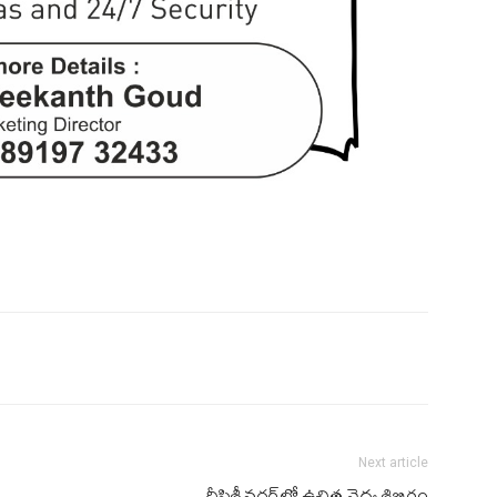
Next article
దీప్తిశ్రీ‌న‌గ‌ర్‌లో ఉచిత వైద్య శిబిరం