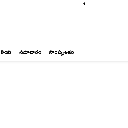
లెంట్
స‌మాచారం
సాంస్కృతికం