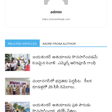
admin
https://namastheslp.com
RELATED ARTICLES
MORE FROM AUTHOR
జయశంకర్ ఆశయాలను కొనసాగించడమే
నిజమైన నివాళి: ఎమ్మెల్యే ఆరెక‌పూడి గాంధీ
చందానగర్‌లో భద్రతకు పెద్దపీట.. కీలక
కూడళ్లలో 26 సీసీ కెమెరాలు..
జయశంకర్ ఆశయాలను ప్రతి పౌరుడు
కొనసాగించాలి: బీజేపీ నేతలు