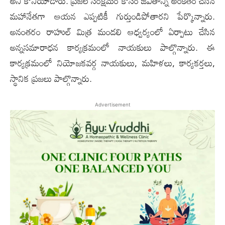
అని కొనియాడారు. ప్రజల సంక్షేమం కోసం జీవితాన్ని అంకితం చేసిన
మహానేతగా ఆయన ఎప్పటికీ గుర్తుండిపోతారని పేర్కొన్నారు.
అనంతరం రాహుల్ మిత్ర మండలి ఆధ్వర్యంలో ఏర్పాటు చేసిన
అన్నసమారాధన కార్యక్రమంలో నాయకులు పాల్గొన్నారు. ఈ
కార్యక్రమంలో నియోజకవర్గ నాయకులు, మహిళలు, కార్యకర్తలు,
స్థానిక ప్రజలు పాల్గొన్నారు.
Advertisement