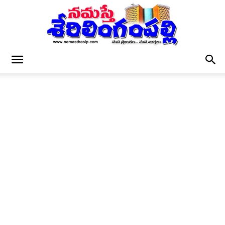
నమస్తే
శేరిలింగంపల్లి