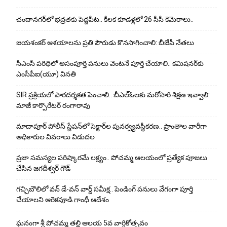
చందానగర్‌లో భద్రతకు పెద్దపీట.. కీలక కూడళ్లలో 26 సీసీ కెమెరాలు..
జయశంకర్ ఆశయాలను ప్రతి పౌరుడు కొనసాగించాలి: బీజేపీ నేతలు
సీఎంసీ పరిధిలో అసంపూర్తి పనులు వెంటనే పూర్తి చేయాలి.. కమిషనర్‌కు
ఎంసీపీఐ(యూ) వినతి
SIR ప్రక్రియలో పారదర్శకత పెంచాలి.. బీఎల్ఓలకు మరోసారి శిక్షణ ఇవ్వాలి:
మాజీ కార్పొరేటర్ రంగారావు
మాదాపూర్ పోలీస్‌ స్టేషన్‌లో సెక్టార్‌ల పునర్వ్యవస్థీకరణ.. ప్రాంతాల వారీగా
అధికారుల వివరాలు విడుదల
ప్రజా సమస్యల పరిష్కారమే లక్ష్యం.. పోచమ్మ ఆలయంలో ప్రత్యేక పూజలు
చేసిన జగదీశ్వర్ గౌడ్
గచ్చిబౌలిలో వన్ డే-వన్ వార్డ్ సమీక్ష.. పెండింగ్ పనులు వేగంగా పూర్తి
చేయాలని ఆరెకపూడి గాంధీ ఆదేశం
ఘ‌నంగా శ్రీ పోచమ్మ త‌ల్లి ఆలయ 5వ వార్షికోత్సవం