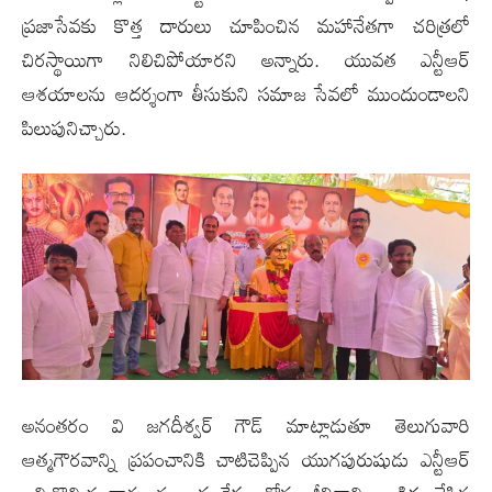
ప్రజాసేవకు కొత్త దారులు చూపించిన మహానేతగా చరిత్రలో
చిరస్థాయిగా నిలిచిపోయారని అన్నారు. యువత ఎన్టీఆర్
ఆశయాలను ఆదర్శంగా తీసుకుని సమాజ సేవలో ముందుండాలని
పిలుపునిచ్చారు.
అనంతరం వి జగదీశ్వర్ గౌడ్ మాట్లాడుతూ తెలుగువారి
ఆత్మగౌరవాన్ని ప్రపంచానికి చాటిచెప్పిన యుగపురుషుడు ఎన్టీఆర్