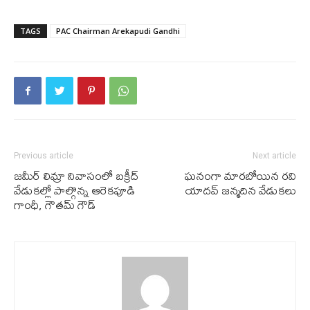
TAGS
PAC Chairman Arekapudi Gandhi
Previous article
Next article
జమీర్ లిమ్రా నివాసంలో బక్రీద్
ఘ‌నంగా మారబోయిన రవి
వేడుకల్లో పాల్గొన్న ఆరెకపూడి
యాదవ్ జన్మదిన వేడుక‌లు
గాంధీ, గౌతమ్ గౌడ్