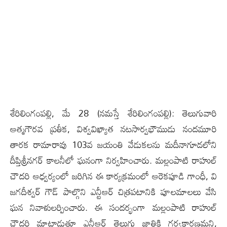
శేరిలింగంప‌ల్లి, మే 28 (న‌మ‌స్తే శేరిలింగంప‌ల్లి): తెలుగువారి
ఆత్మగౌరవ ప్రతీక, విశ్వవిఖ్యాత నటసార్వభౌముడు నందమూరి
తారక రామారావు 103వ జయంతి వేడుకల‌ను మదీనాగూడలోని
దీప్తిశ్రీనగర్ కాలనీలో ఘనంగా నిర్వహించారు. మల్లంపాటి రాహుల్
చౌదరి ఆధ్వర్యంలో జరిగిన ఈ కార్యక్రమంలో ఆరెకపూడి గాంధీ, వి
జగదీశ్వర్ గౌడ్ పాల్గొని ఎన్టీఆర్ చిత్రపటానికి పూలమాలలు వేసి
ఘన నివాళులర్పించారు. ఈ సందర్భంగా మల్లంపాటి రాహుల్
చౌదరి మాట్లాడుతూ ఎన్టీఆర్ తెలుగు జాతికి గర్వకారణమని,