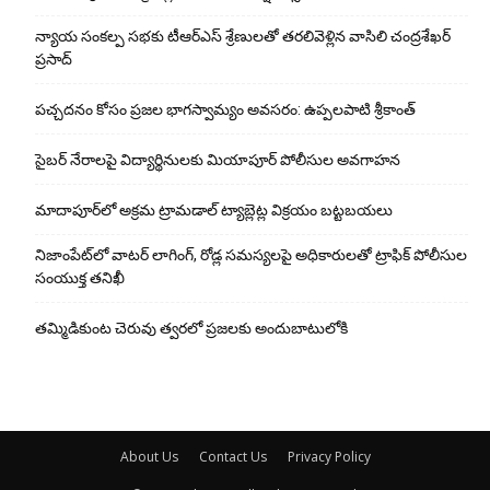
న్యాయ సంక‌ల్ప స‌భ‌కు టీఆర్ఎస్ శ్రేణుల‌తో త‌ర‌లివెళ్లిన వాసిలి చంద్ర‌శేఖ‌ర్
ప్ర‌సాద్
పచ్చదనం కోసం ప్రజల భాగస్వామ్యం అవసరం: ఉప్పలపాటి శ్రీకాంత్
సైబర్ నేరాలపై విద్యార్థినులకు మియాపూర్ పోలీసుల అవగాహన
మాదాపూర్‌లో అక్రమ ట్రామడాల్ ట్యాబ్లెట్ల విక్రయం బట్టబయలు
నిజాంపేట్‌లో వాటర్ లాగింగ్, రోడ్ల సమస్యలపై అధికారులతో ట్రాఫిక్ పోలీసుల
సంయుక్త తనిఖీ
తమ్మిడికుంట చెరువు త్వరలో ప్రజలకు అందుబాటులోకి
About Us
Contact Us
Privacy Policy