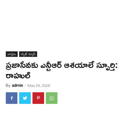
వార్త‌లు
స్పాట్ న్యూస్
ప్రజాసేవకు ఎన్టీఆర్‌ ఆశయాలే స్ఫూర్తి:
రాహుల్
By
admin
-
May 29, 2026