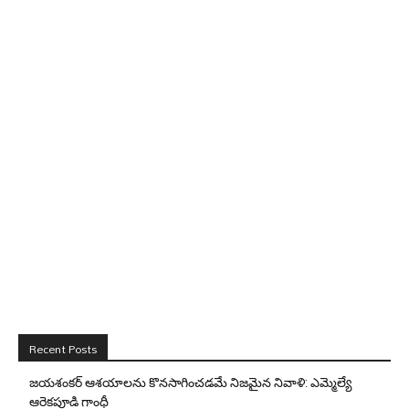
Recent Posts
జయశంకర్ ఆశయాలను కొనసాగించడమే నిజమైన నివాళి: ఎమ్మెల్యే
ఆరెక‌పూడి గాంధీ