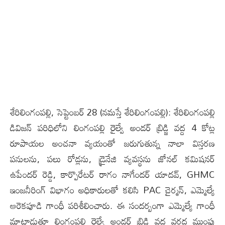
శేరిలింగంపల్లి, సెప్టెంబ‌ర్ 28 (న‌మ‌స్తే శేరిలింగంప‌ల్లి): శేరిలింగంపల్లి
డివిజన్ పరిధిలోని లింగంపల్లి రైల్వే అండర్ బ్రిడ్జి వద్ద 4 కోట్ల
రూపాయల అంచనా వ్యయంతో జరుగుతున్న నాలా విస్తరణ
పనులను, పలు రోడ్లను, డ్రైనేజి వ్యవస్థను జోనల్ కమిషనర్
ఉపేందర్ రెడ్డి, కార్పొరేటర్ రాగం నాగేందర్ యాదవ్, GHMC
ఇంజనీరింగ్ విభాగం అధికారులతో కలిసి PAC చైర్మన్, ఎమ్మెల్యే
ఆరెకపూడి గాంధీ పరిశీలించారు. ఈ సందర్బంగా ఎమ్మెల్యే గాంధీ
మాట్లాడుతూ లింగంపల్లి రైల్వే అండర్ బ్రిడ్జి వద్ద వరద ముంపు