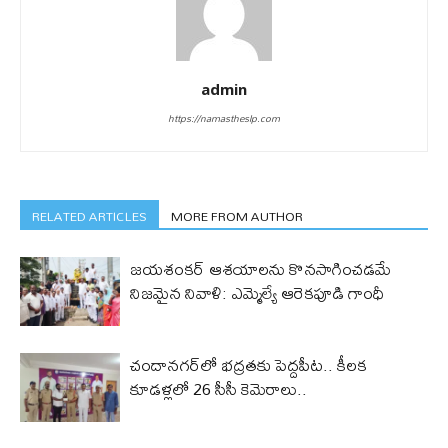
admin
https://namastheslp.com
RELATED ARTICLES
MORE FROM AUTHOR
జయశంకర్ ఆశయాలను కొనసాగించడమే
నిజమైన నివాళి: ఎమ్మెల్యే ఆరెక‌పూడి గాంధీ
చందానగర్‌లో భద్రతకు పెద్దపీట.. కీలక
కూడళ్లలో 26 సీసీ కెమెరాలు..