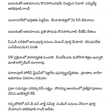
జయశంకర్ ఆశయాలను కొనసాగించడమే నిజమైన నివాళి: ఎమ్మెల్యే
ఆరెక‌పూడి గాంధీ
చందానగర్‌లో భద్రతకు పెద్దపీట.. కీలక కూడళ్లలో 26 సీసీ కెమెరాలు..
జయశంకర్ ఆశయాలను ప్రతి పౌరుడు కొనసాగించాలి: బీజేపీ నేతలు
సీఎంసీ పరిధిలో అసంపూర్తి పనులు వెంటనే పూర్తి చేయాలి.. కమిషనర్‌కు
ఎంసీపీఐ(యూ) వినతి
SIR ప్రక్రియలో పారదర్శకత పెంచాలి.. బీఎల్ఓలకు మరోసారి శిక్షణ ఇవ్వాలి:
మాజీ కార్పొరేటర్ రంగారావు
మాదాపూర్ పోలీస్‌ స్టేషన్‌లో సెక్టార్‌ల పునర్వ్యవస్థీకరణ.. ప్రాంతాల వారీగా
అధికారుల వివరాలు విడుదల
ప్రజా సమస్యల పరిష్కారమే లక్ష్యం.. పోచమ్మ ఆలయంలో ప్రత్యేక పూజలు
చేసిన జగదీశ్వర్ గౌడ్
గచ్చిబౌలిలో వన్ డే-వన్ వార్డ్ సమీక్ష.. పెండింగ్ పనులు వేగంగా పూర్తి
చేయాలని ఆరెకపూడి గాంధీ ఆదేశం