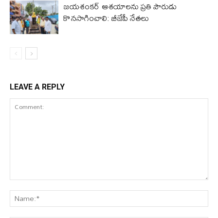
జయశంకర్ ఆశయాలను ప్రతి పౌరుడు
కొనసాగించాలి: బీజేపీ నేతలు
LEAVE A REPLY