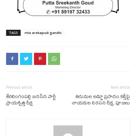
TAGS
mla arekapudi gandhi
Previous article
Next article
శేరిలింగంపల్లి జనసేన పార్టీ
తిరుమ‌ల ల‌డ్డూ ప్ర‌సాదం క‌ల్తీపై
ప్రాయశ్చిత్త దీక్ష
నాయ‌కుల నిర‌స‌న దీక్ష‌, పూజ‌లు