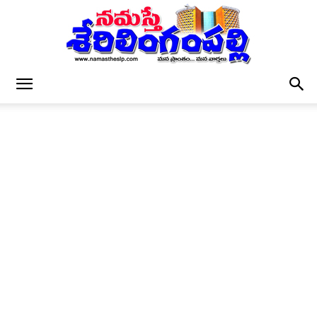
నమస్తే
శేరిలింగంపల్లి