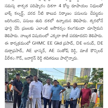
సమస్య శాశ్వత పరిష్కారం దిశగా 4 కోట్ల రూపాయల నిధులతో
బాక్స్ కల్వర్ట్, వరద నీటి కాలువ‌ నిర్మాణం పనులను చేపట్టడం
జరిగింద‌ని, పనులు తుది దశలో ఉన్నాయ‌న తెలిపారు. త్వ‌ర‌లోనే
పూర్తి చేసి ప్రజ‌ల‌కు ఎలాంటి అసౌకర్యం క‌ల‌గ‌కుండా చూస్తామ‌ని
తెలిపారు. నాణ్య‌త విష‌యంలో ఎక్క‌డా రాజీ ప‌డ‌కూడ‌ద‌ని తెలిపారు.
ఈ కార్యక్రమంలో GHMC EE Gkd ప్రసాద్, DE ఆనంద్, DE
దుర్గాప్రసాద్, AE భాస్కర్, AE సంతోష్ రెడ్డి, మాజీ కౌన్సిలర్
వీరేశం గౌడ్, జనార్దన్ రెడ్డి తదితరులు పాల్గొన్నారు.