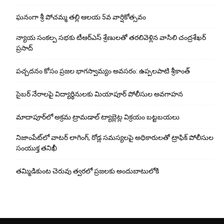
ఘ‌నంగా శ్రీ పోచమ్మ త‌ల్లి ఆలయ 5వ వార్షికోత్సవం
న్యాయ సంక‌ల్ప స‌భ‌కు టీఆర్ఎస్ శ్రేణుల‌తో త‌ర‌లివెళ్లిన వాసిలి చంద్ర‌శేఖ‌ర్
ప్ర‌సాద్
పచ్చదనం కోసం ప్రజల భాగస్వామ్యం అవసరం: ఉప్పలపాటి శ్రీకాంత్
సైబర్ నేరాలపై విద్యార్థినులకు మియాపూర్ పోలీసుల అవగాహన
మాదాపూర్‌లో అక్రమ ట్రామడాల్ ట్యాబ్లెట్ల విక్రయం బట్టబయలు
నిజాంపేట్‌లో వాటర్ లాగింగ్, రోడ్ల సమస్యలపై అధికారులతో ట్రాఫిక్ పోలీసుల
సంయుక్త తనిఖీ
తమ్మిడికుంట చెరువు త్వరలో ప్రజలకు అందుబాటులోకి