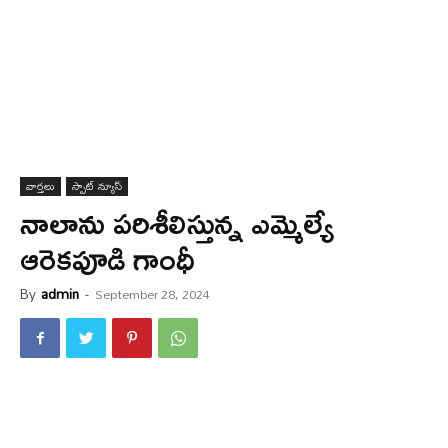
వార్త‌లు
స్పాట్ న్యూస్
నాలాను ప‌రిశీలిస్తున్న ఎమ్మెల్యే
ఆరెకపూడి గాంధీ
By
admin
-
September 28, 2024