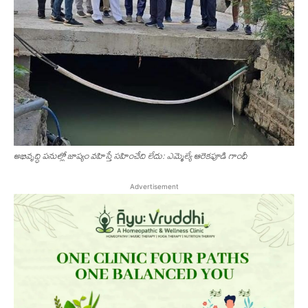
అభివృద్ధి పనుల్లో జాప్యం వ‌హిస్తే స‌హించేది లేదు: ఎమ్మెల్యే ఆరెకపూడి గాంధీ
Advertisement