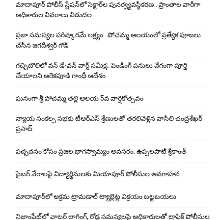
మాదాపూర్ పోలీస్‌ స్టేషన్‌లో సెక్టార్‌ల పునర్వ్యవస్థీకరణ.. ప్రాంతాల వారీగా
అధికారుల వివరాలు విడుదల
ప్రజా సమస్యల పరిష్కారమే లక్ష్యం.. పోచమ్మ ఆలయంలో ప్రత్యేక పూజలు
చేసిన జగదీశ్వర్ గౌడ్
గచ్చిబౌలిలో వన్ డే-వన్ వార్డ్ సమీక్ష.. పెండింగ్ పనులు వేగంగా పూర్తి
చేయాలని ఆరెకపూడి గాంధీ ఆదేశం
ఘ‌నంగా శ్రీ పోచమ్మ త‌ల్లి ఆలయ 5వ వార్షికోత్సవం
న్యాయ సంక‌ల్ప స‌భ‌కు టీఆర్ఎస్ శ్రేణుల‌తో త‌ర‌లివెళ్లిన వాసిలి చంద్ర‌శేఖ‌ర్
ప్ర‌సాద్
పచ్చదనం కోసం ప్రజల భాగస్వామ్యం అవసరం: ఉప్పలపాటి శ్రీకాంత్
సైబర్ నేరాలపై విద్యార్థినులకు మియాపూర్ పోలీసుల అవగాహన
మాదాపూర్‌లో అక్రమ ట్రామడాల్ ట్యాబ్లెట్ల విక్రయం బట్టబయలు
నిజాంపేట్‌లో వాటర్ లాగింగ్, రోడ్ల సమస్యలపై అధికారులతో ట్రాఫిక్ పోలీసుల