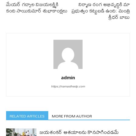
మేయ‌ర్ గ‌ద్వాల విజ‌య‌ల‌క్ష్మికి
నిర్మాణ రంగ అభివృద్ధికి మా
కంది సాయికుమార్ శుభాకాంక్ష‌లు
ప్రభుత్వం కట్టుబడి ఉంది: మంత్రి
శ్రీధర్ బాబు
admin
https://namastheslp.com
RELATED ARTICLES
MORE FROM AUTHOR
జయశంకర్ ఆశయాలను కొనసాగించడమే