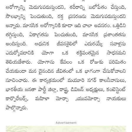
ఆరోగ్యాన్ని మెరుగుపరుస్తుంద‌ని, శరీరాన్ని బలోపేతం చేస్తుంది,
సౌలభ్యాన్ని పెంచుతుంది, రక్త ప్రసరణను మెరుగుపరుస్తుంద‌ని
అన్నారు. మానసిక ఆరోగ్యానికి కూడా ఇది చాలా అవసరం. ఒత్తిడిని
తగ్గిస్తుంది, ఏకాగ్రతను పెంచుతుంది, మానసిక ప్రశాంతతను
అందిస్తుంది. ఆధునిక జీవనశైలిలో ఎదురయ్యే సవాళ్లను
ఎదుర్కోవడానికి యోగా ఒక శక్తివంతమైన సాధనమని
తెలియజేశారు. యోగాను కేవలం ఒక రోజుకు పరిమితం
చేయకుండా మన దైనందిన జీవితంలో ఒక భాగంగా చేసుకోవాలని
సూచించారు. ఈ కార్యక్రమంలో మయూరి నగర్ కాలనీవాసులు,
భారతీయ జనతా పార్టీ జిల్లా, రాష్ట్ర, డివిజన్ అధ్యక్షులు, కంటెస్టెంట్
కార్పొరేటర్స్, మహిళా మోర్చా ,యువమోర్చా నాయకులు
పాల్గొన్నారు.
Advertisement