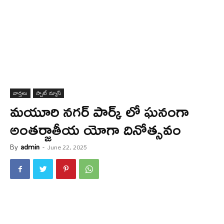
వార్త‌లు
స్పాట్ న్యూస్
మయూరి నగర్ పార్క్ లో ఘనంగా
అంతర్జాతీయ యోగా దినోత్సవం
By
admin
-
June 22, 2025