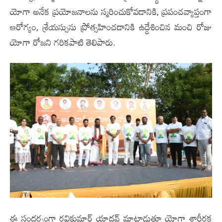
యోగా అనేక ప్రయోజనాలను స్మరించుకోవడానికి, ప్రపంచవ్యాప్తంగా
ఆరోగ్యం, శ్రేయస్సును ప్రోత్సహించడానికి ఉద్దేశించిన మంచి రోజు
యోగా రోజని గరికపాటి తెలిపారు.
ఈ సందర్భంగా రవికుమార్ యాదవ్ మాట్లాడుతూ యోగా శారీరక