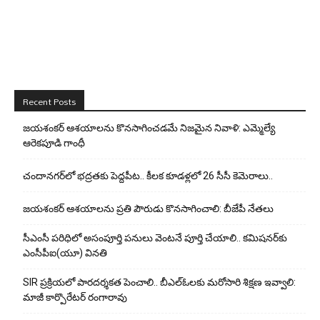
Recent Posts
జయశంకర్ ఆశయాలను కొనసాగించడమే నిజమైన నివాళి: ఎమ్మెల్యే
ఆరెక‌పూడి గాంధీ
చందానగర్‌లో భద్రతకు పెద్దపీట.. కీలక కూడళ్లలో 26 సీసీ కెమెరాలు..
జయశంకర్ ఆశయాలను ప్రతి పౌరుడు కొనసాగించాలి: బీజేపీ నేతలు
సీఎంసీ పరిధిలో అసంపూర్తి పనులు వెంటనే పూర్తి చేయాలి.. కమిషనర్‌కు
ఎంసీపీఐ(యూ) వినతి
SIR ప్రక్రియలో పారదర్శకత పెంచాలి.. బీఎల్ఓలకు మరోసారి శిక్షణ ఇవ్వాలి:
మాజీ కార్పొరేటర్ రంగారావు