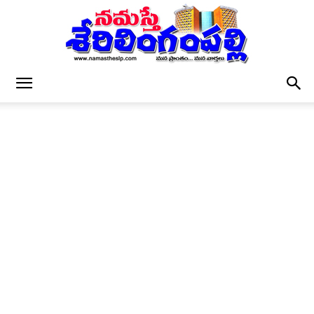
నమస్తే
శేరిలింగంపల్లి