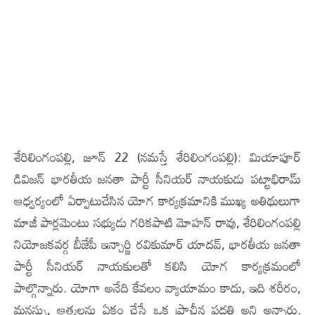
శేరిలింగంప‌ల్లి, జూన్ 22 (న‌మ‌స్తే శేరిలింగంప‌ల్లి): మియాపూర్
డివిజన్ భారతీయ జనతా పార్టీ సీనియర్ నాయకుడు పట్టాభిరామ్
ఆధ్వర్యంలో ఏర్పాటుచేసిన యోగ కార్యక్రమానికి ముఖ్య అతిథులుగా
మాజీ పార్లమెంటు సభ్యుడు గరికపాటి మోహన్ రావు, శేరిలింగంపల్లి
నియోజకవర్గ బీజేపీ ఇన్చార్జి రవికుమార్ యాదవ్, భారతీయ జనతా
పార్టీ సీనియర్ నాయకులతో కలిసి యోగ కార్యక్రమంలో
పాల్గొన్నారు. యోగా అనేది కేవలం వ్యాయామం కాదు, ఇది శరీరం,
మనస్సు, ఆత్మలను ఏకం చేసే ఒక ప్రాచీన పద్ధతి అని అన్నారు.