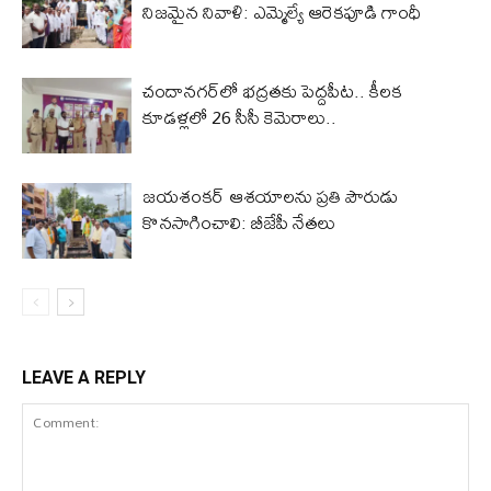
నిజమైన నివాళి: ఎమ్మెల్యే ఆరెక‌పూడి గాంధీ
చందానగర్‌లో భద్రతకు పెద్దపీట.. కీలక
కూడళ్లలో 26 సీసీ కెమెరాలు..
జయశంకర్ ఆశయాలను ప్రతి పౌరుడు
కొనసాగించాలి: బీజేపీ నేతలు
LEAVE A REPLY