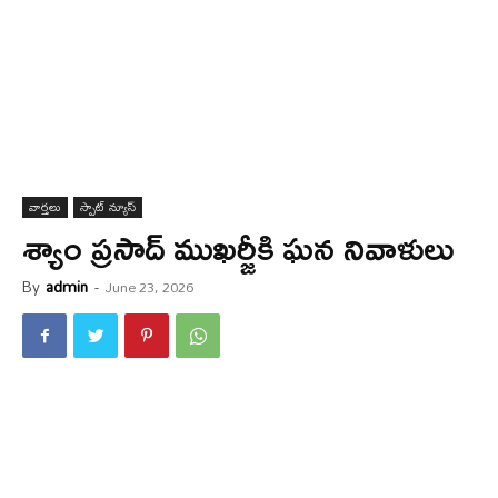
వార్త‌లు
స్పాట్ న్యూస్
శ్యాం ప్రసాద్ ముఖర్జీకి ఘన నివాళులు
By
admin
-
June 23, 2026