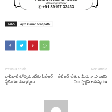
TAGS
ajith kumar senapathi
Previous article
Next article
వాలీబాల్ టోర్న‌మెంట్‌కు పీజేఆర్
కేటీఆర్ చేతుల మీదుగా పాంటిస్
స్టేడియం విద్యార్థులు
ఏఐ స్టార్టప్ ఆవిష్కరణ