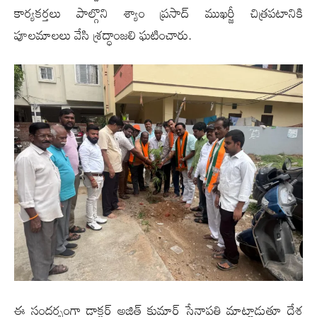
కార్యకర్తలు పాల్గొని శ్యాం ప్రసాద్ ముఖర్జీ చిత్రపటానికి
పూలమాలలు వేసి శ్రద్ధాంజలి ఘటించారు.
ఈ సందర్భంగా డాక్టర్ అజిత్ కుమార్ సేనాపతి మాట్లాడుతూ దేశ