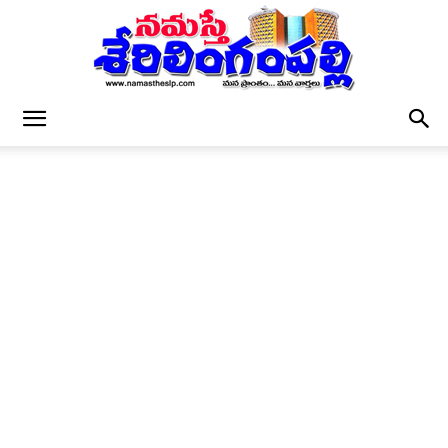
నమస్తే
శేరిలింగంపల్లి