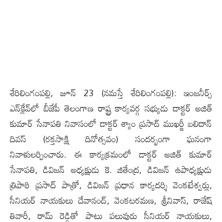
శేరిలింగంప‌ల్లి, జూన్ 23 (న‌మ‌స్తే శేరిలింగంప‌ల్లి): ఇంజనీర్స్
ఎన్‌క్లేవ్‌లో బీజేపీ తెలంగాణ రాష్ట్ర కార్యవర్గ సభ్యుడు డాక్టర్ అజిత్
కుమార్ సేనాపతి నివాసంలో డాక్టర్ శ్యాం ప్రసాద్ ముఖర్జీ బలిదాన్
దివస్‌ (రక్తసాక్షి దినోత్సవం) సందర్భంగా ఘనంగా
నివాళులర్పించారు. ఈ కార్యక్రమంలో డాక్టర్ అజిత్ కుమార్
సేనాపతి, డివిజన్ అధ్యక్షుడు కె. జితేంద్ర, డివిజన్ ఉపాధ్యక్షుడు
త్రిపాఠి ప్రసాద్ పాత్రో, డివిజన్ ప్రధాన కార్యదర్శి వెంకటేశ్వర్లు,
సీనియర్ నాయకులు దేవానంద్, వెంకటరమణ, శ్రీనివాస్, రాజేష్
తివారీ, రామ్ రెడ్డితో పాటు పలువురు సీనియర్ నాయకులు,