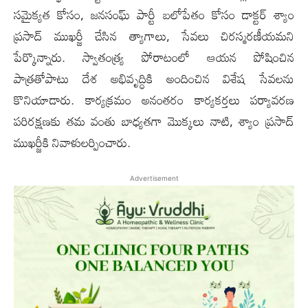
సమైక్యత కోసం, జనసంఘ్ పార్టీ బలోపేతం కోసం డాక్టర్ శ్యాం
ప్రసాద్ ముఖర్జీ చేసిన త్యాగాలు, సేవలు చిరస్మరణీయమని
పేర్కొన్నారు. స్వాతంత్ర్య పోరాటంలో ఆయన పోషించిన
పాత్రతోపాటు దేశ అభివృద్ధికి అందించిన విశేష సేవలను
కొనియాడారు. కార్యక్రమం అనంతరం కార్యకర్తలు పర్యావరణ
పరిరక్షణకు తమ వంతు బాధ్యతగా మొక్కలు నాటి, శ్యాం ప్రసాద్
ముఖర్జీకి నివాళులర్పించారు.
Advertisement