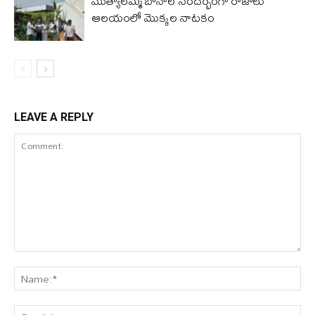
ముత్యాలమ్మ బోనాల సందర్భంగా రాజోలు
ఆలయంలో మొక్కల నాటకం
LEAVE A REPLY