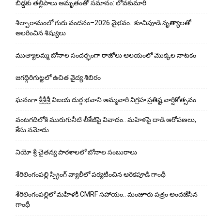
బిడ్డ‌కు త‌ల్లిపాలు అమృతంతో స‌మానం: లోవ‌కుమారి
శిల్పారామంలో గురు వందనం–2026 వైభవం.. కూచిపూడి నృత్యాలతో
అలరించిన శిష్యులు
ముత్యాలమ్మ బోనాల సందర్భంగా రాజోలు ఆలయంలో మొక్కల నాటకం
జగద్గిరిగుట్టలో ఉచిత వైద్య శిబిరం
ఘనంగా శ్రీశ్రీశ్రీ విజయ దుర్గ భవాని అమ్మవారి విగ్రహ ప్రతిష్ట వార్షికోత్సవం
వంటగదిలోకి మురుగునీటి లీకేజీపై వివాదం.. మహిళపై దాడి ఆరోపణలు,
కేసు నమోదు
నియో శ్రీ చైతన్య పాఠశాలలో బోనాల సంబురాలు
శేరిలింగంపల్లి స్ప్రింగ్ వ్యాలీలో పర్యటించిన ఆరెకపూడి గాంధీ
శేరిలింగంపల్లిలో మ‌హిళ‌కి CMRF స‌హాయం.. మంజూరు పత్రం అందజేసిన
గాంధీ