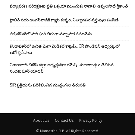
పర్యావరణ పరిరక్షణకు ప్రతి ఒక్కరూ ముందుకు రావాలి: ఉప్పలపాటి శ్రీకాంత్
స్టాలిన్ నగర్ అంగన్‌వాడీకి గ్యాస్ కుక్కర్, నిత్యావసర వస్తువుల పంపిణీ
హఫీజ్‌పేట్‌లో హర్ ఘర్ తిరంగా సన్నాహక సమావేశం
కొండాపూర్‌లో ఉచిత మెగా మెడికల్ క్యాంప్.. CR ఫౌండేషన్ ఆధ్వర్యంలో
ఆరోగ్య సేవలు
వికారాబాద్ బీజేపీ జిల్లా అధ్యక్షుడిగా రమేష్‌.. శుభాకాంక్షలు తెలిపిన
నందకుమార్ యాదవ్
SIR ప్రక్రియను పరిశీలించిన ముద్దంగుల తిరుపతి
About Us
Contact Us
Privacy Policy
© Namasthe SLP. All Rights Reserved.