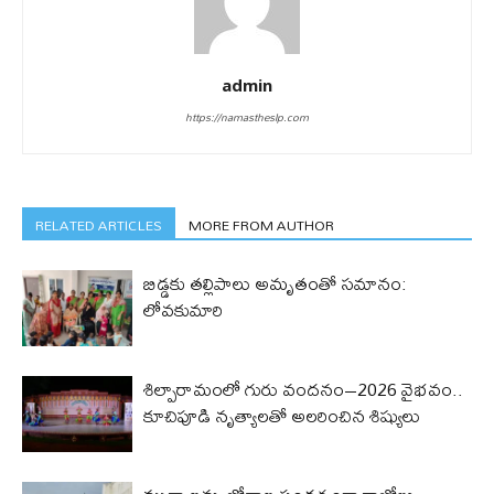
admin
https://namastheslp.com
RELATED ARTICLES
MORE FROM AUTHOR
బిడ్డ‌కు త‌ల్లిపాలు అమృతంతో స‌మానం:
లోవ‌కుమారి
శిల్పారామంలో గురు వందనం–2026 వైభవం..
కూచిపూడి నృత్యాలతో అలరించిన శిష్యులు