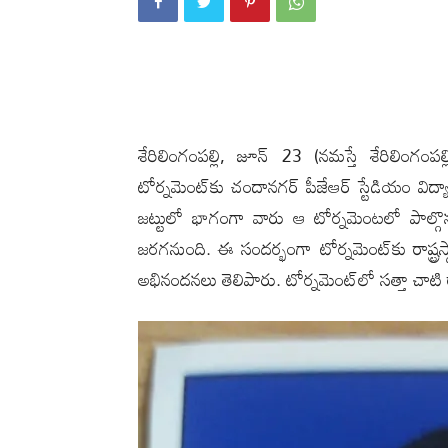
శేరిలింగంప‌ల్లి, జూన్ 23 (న‌మ‌స్తే శేరిలింగంప‌ల
టోర్న‌మెంట్‌కు చందాన‌గ‌ర్ పీజేఆర్ స్టేడియం విద్యార
జ‌ట్టులో భాగంగా వారు ఆ టోర్న‌మెంట‌లో పాల్గొ
జ‌ర‌గ‌నుంది. ఈ సంద‌ర్భంగా టోర్న‌మెంట్‌కు రాష్ట్ర
అభినంద‌నలు తెలిపారు. టోర్న‌మెంట్‌లో స‌త్తా చాటి రా