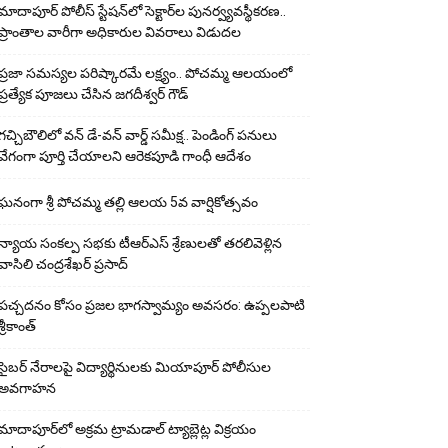
మాదాపూర్ పోలీస్‌ స్టేషన్‌లో సెక్టార్‌ల పునర్వ్యవస్థీకరణ..
ప్రాంతాల వారీగా అధికారుల వివరాలు విడుదల
ప్రజా సమస్యల పరిష్కారమే లక్ష్యం.. పోచమ్మ ఆలయంలో
ప్రత్యేక పూజలు చేసిన జగదీశ్వర్ గౌడ్
గచ్చిబౌలిలో వన్ డే-వన్ వార్డ్ సమీక్ష.. పెండింగ్ పనులు
వేగంగా పూర్తి చేయాలని ఆరెకపూడి గాంధీ ఆదేశం
ఘ‌నంగా శ్రీ పోచమ్మ త‌ల్లి ఆలయ 5వ వార్షికోత్సవం
న్యాయ సంక‌ల్ప స‌భ‌కు టీఆర్ఎస్ శ్రేణుల‌తో త‌ర‌లివెళ్లిన
వాసిలి చంద్ర‌శేఖ‌ర్ ప్ర‌సాద్
పచ్చదనం కోసం ప్రజల భాగస్వామ్యం అవసరం: ఉప్పలపాటి
శ్రీకాంత్
సైబర్ నేరాలపై విద్యార్థినులకు మియాపూర్ పోలీసుల
అవగాహన
మాదాపూర్‌లో అక్రమ ట్రామడాల్ ట్యాబ్లెట్ల విక్రయం