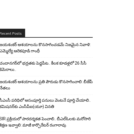
Recent Posts
జయశంకర్ ఆశయాలను కొనసాగించడమే నిజమైన నివాళి:
ఎమ్మెల్యే ఆరెక‌పూడి గాంధీ
చందానగర్‌లో భద్రతకు పెద్దపీట.. కీలక కూడళ్లలో 26 సీసీ
కెమెరాలు..
జయశంకర్ ఆశయాలను ప్రతి పౌరుడు కొనసాగించాలి: బీజేపీ
నేతలు
సీఎంసీ పరిధిలో అసంపూర్తి పనులు వెంటనే పూర్తి చేయాలి..
కమిషనర్‌కు ఎంసీపీఐ(యూ) వినతి
SIR ప్రక్రియలో పారదర్శకత పెంచాలి.. బీఎల్ఓలకు మరోసారి
శిక్షణ ఇవ్వాలి: మాజీ కార్పొరేటర్ రంగారావు