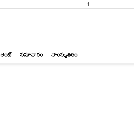
లెంట్
స‌మాచారం
సాంస్కృతికం