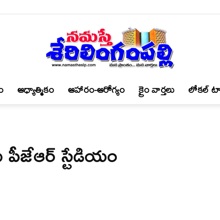
ం
ఆధ్యాత్మికం
ఆహారం-ఆరోగ్యం
క్రైం వార్త‌లు
లోకల్ టా
నమస్తే
ు పీజేఆర్ స్టేడియం
శేరిలింగంపల్లి