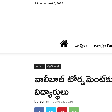
Friday, August 7, 2026
వార్త‌లు
అభిప్రాయ
వార్త‌లు
స్పాట్ న్యూస్
వాలీబాల్ టోర్న‌మెంట్‌క
విద్యార్థులు
By
admin
-
June 23, 2026