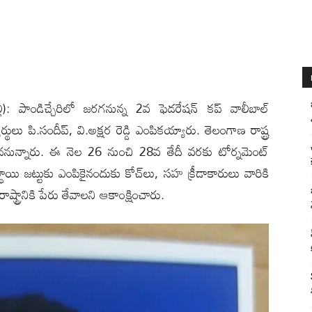
్లి): పాండిచ్చేరిలో జ‌ర‌గ‌నున్న 2వ ఫెడ‌రేష‌న్ క‌ప్ వాలీబాల్
్థులు పి.సందీప్‌, వి.అక్ష‌ర రెడ్డి ఎంపిక‌య్యారు. తెలంగాణ రాష్ట్ర
న‌నున్నారు. ఈ నెల 26 నుంచి 28వ తేదీ వ‌ర‌కు టోర్న‌మెంట్
‌స్థాయి జ‌ట్టుకు ఎంపికైనందుకు కోచ్‌లు, స‌హ క్రీడాకారులు వారికి
ష్ట్రానికి పేరు తేవాల‌ని ఆకాంక్షించారు.