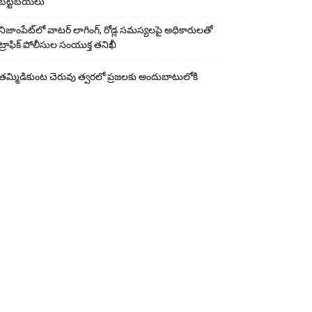
బట్టబయలు
నిజాంపేట్‌లో వాటర్ లాగింగ్, రోడ్ల సమస్యలపై అధికారులతో
ట్రాఫిక్ పోలీసుల సంయుక్త తనిఖీ
తమ్మిడికుంట చెరువు త్వరలో ప్రజలకు అందుబాటులోకి