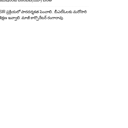
కమిషనర్‌కు ఎంసీపీఐ(యూ) వినతి
SIR ప్రక్రియలో పారదర్శకత పెంచాలి.. బీఎల్ఓలకు మరోసారి
శిక్షణ ఇవ్వాలి: మాజీ కార్పొరేటర్ రంగారావు