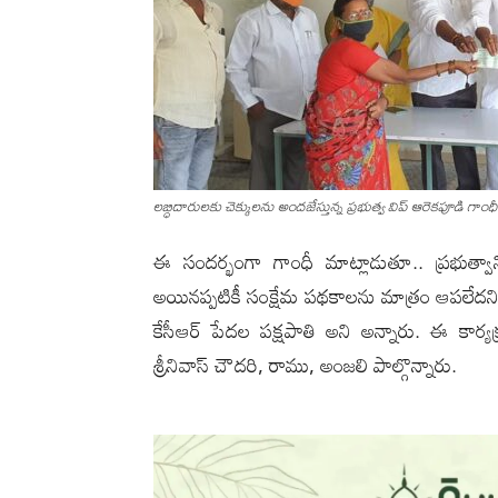
ల‌బ్ధిదారుల‌కు చెక్కుల‌ను అంద‌జేస్తున్న ప్రభుత్వ విప్ ఆరెకపూడి గాంధీ, 
ఈ సంద‌ర్భంగా గాంధీ మాట్లాడుతూ.. ప్ర‌భుత్వాన
అయిన‌ప్ప‌టికీ సంక్షేమ ప‌థ‌కాల‌ను మాత్రం ఆప‌లేద‌
కేసీఆర్ పేద‌ల ప‌క్ష‌పాతి అని అన్నారు. ఈ కార్
శ్రీనివాస్ చౌదరి, రాము, అంజలి పాల్గొన్నారు.