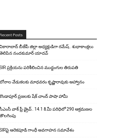
Recent Posts
వికారాబాద్ బీజేపీ జిల్లా అధ్యక్షుడిగా రమేష్‌.. శుభాకాంక్షలు
తెలిపిన నందకుమార్ యాదవ్
SIR ప్రక్రియను పరిశీలించిన ముద్దంగుల తిరుపతి
బోనాల వేడుకలకు మాధవరం కృష్ణారావుకు ఆహ్వానం
కొండాపూర్ ప్రజలకు షేక్ చాంద్ పాషా హామీ
సీఎంసీ వాక్ ఫ్రీ డ్రైవ్.. 14.1 కి.మీ పరిధిలో 290 ఆక్రమణల
తొలగింపు
SIRపై ఆరెకపూడి గాంధీ అవగాహన సమావేశం