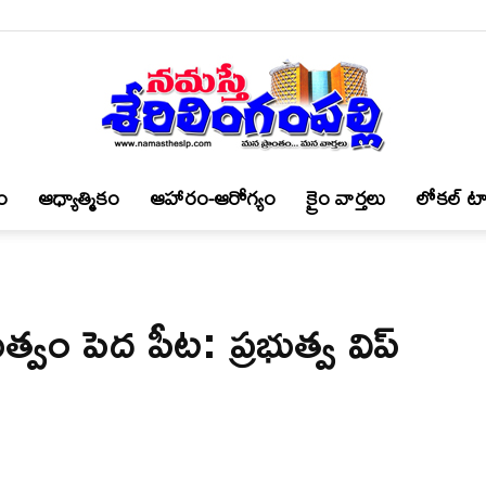
ం
ఆధ్యాత్మికం
ఆహారం-ఆరోగ్యం
క్రైం వార్త‌లు
లోకల్ టా
నమస్తే
ుత్వం పెద పీట‌: ప్రభుత్వ విప్
శేరిలింగంపల్లి