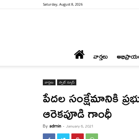
Saturday, August 8, 2026
వార్త‌లు
అభిప్రాయ
వార్త‌లు
స్పాట్ న్యూస్
పేద‌ల సంక్షేమానికి ప్ర‌భ
ఆరెకపూడి గాంధీ
By
admin
-
January 6, 2021