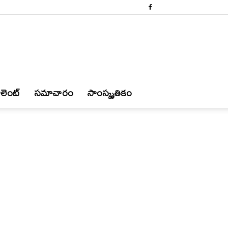
లెంట్
స‌మాచారం
సాంస్కృతికం