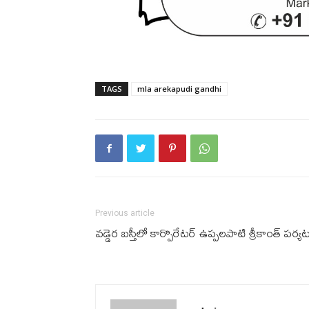
TAGS
mla arekapudi gandhi
Previous article
వ‌డ్డెర బ‌స్తీలో కార్పొరేటర్ ఉప్పలపాటి శ్రీకాంత్ ప‌ర్య‌