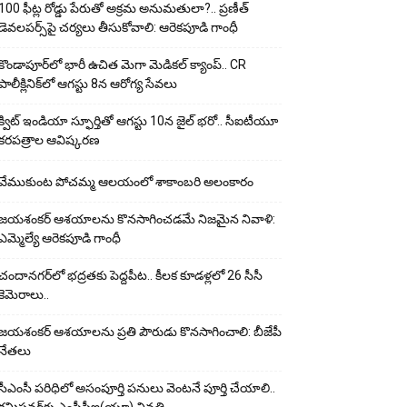
100 ఫీట్ల రోడ్డు పేరుతో అక్రమ అనుమతులా?.. ప్రణీత్
డెవలపర్స్‌పై చర్యలు తీసుకోవాలి: ఆరెకపూడి గాంధీ
కొండాపూర్‌లో భారీ ఉచిత మెగా మెడికల్ క్యాంప్.. CR
పాలీక్లినిక్‌లో ఆగస్టు 8న ఆరోగ్య సేవలు
క్విట్ ఇండియా స్ఫూర్తితో ఆగస్టు 10న జైల్ భరో.. సీఐటీయూ
కరపత్రాల ఆవిష్కరణ
వేముకుంట పోచమ్మ ఆలయంలో శాకాంబరి అలంకారం
జయశంకర్ ఆశయాలను కొనసాగించడమే నిజమైన నివాళి:
ఎమ్మెల్యే ఆరెక‌పూడి గాంధీ
చందానగర్‌లో భద్రతకు పెద్దపీట.. కీలక కూడళ్లలో 26 సీసీ
కెమెరాలు..
జయశంకర్ ఆశయాలను ప్రతి పౌరుడు కొనసాగించాలి: బీజేపీ
నేతలు
సీఎంసీ పరిధిలో అసంపూర్తి పనులు వెంటనే పూర్తి చేయాలి..