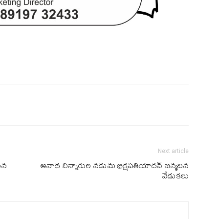
Next article
ట‌న
అనాథ చిన్నారుల న‌డుమ భిక్ష‌ప‌తియాద‌వ్ జ‌న్మ‌దిన
వేడుక‌లు