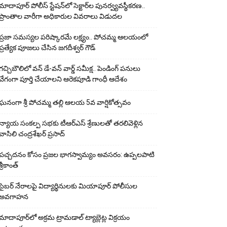
మాదాపూర్ పోలీస్‌ స్టేషన్‌లో సెక్టార్‌ల పునర్వ్యవస్థీకరణ..
ప్రాంతాల వారీగా అధికారుల వివరాలు విడుదల
ప్రజా సమస్యల పరిష్కారమే లక్ష్యం.. పోచమ్మ ఆలయంలో
ప్రత్యేక పూజలు చేసిన జగదీశ్వర్ గౌడ్
గచ్చిబౌలిలో వన్ డే-వన్ వార్డ్ సమీక్ష.. పెండింగ్ పనులు
వేగంగా పూర్తి చేయాలని ఆరెకపూడి గాంధీ ఆదేశం
ఘ‌నంగా శ్రీ పోచమ్మ త‌ల్లి ఆలయ 5వ వార్షికోత్సవం
న్యాయ సంక‌ల్ప స‌భ‌కు టీఆర్ఎస్ శ్రేణుల‌తో త‌ర‌లివెళ్లిన
వాసిలి చంద్ర‌శేఖ‌ర్ ప్ర‌సాద్
పచ్చదనం కోసం ప్రజల భాగస్వామ్యం అవసరం: ఉప్పలపాటి
శ్రీకాంత్
సైబర్ నేరాలపై విద్యార్థినులకు మియాపూర్ పోలీసుల
అవగాహన
మాదాపూర్‌లో అక్రమ ట్రామడాల్ ట్యాబ్లెట్ల విక్రయం