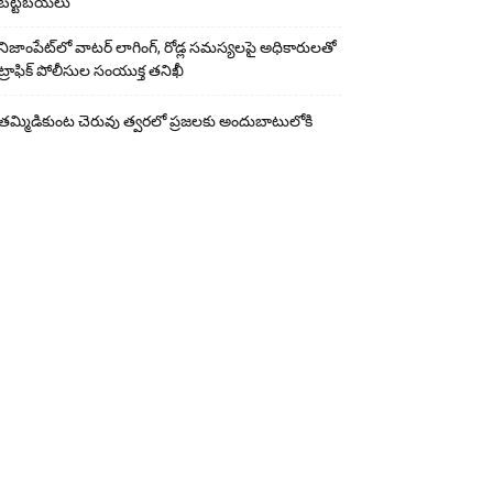
బట్టబయలు
నిజాంపేట్‌లో వాటర్ లాగింగ్, రోడ్ల సమస్యలపై అధికారులతో
ట్రాఫిక్ పోలీసుల సంయుక్త తనిఖీ
తమ్మిడికుంట చెరువు త్వరలో ప్రజలకు అందుబాటులోకి