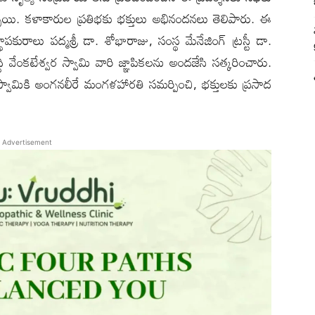
చ్చాయి. కళాకారుల ప్రతిభకు భక్తులు అభినందనలు తెలిపారు. ఈ
కురాలు పద్మశ్రీ డా. శోభారాజు, సంస్థ మేనేజింగ్ ట్రస్టీ డా.
్ధి వేంకటేశ్వర స్వామి వారి జ్ఞాపికలను అందజేసి సత్కరించారు.
వర స్వామికి అంగనలీరే మంగళహారతి సమర్పించి, భక్తులకు ప్రసాద
Advertisement