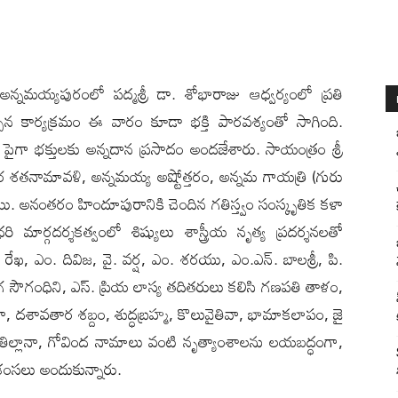
లి): అన్నమయ్యపురంలో పద్మశ్రీ డా. శోభారాజు ఆధ్వర్యంలో ప్రతి
్చన కార్యక్రమం ఈ వారం కూడా భక్తి పారవశ్యంతో సాగింది.
ైగా భక్తులకు అన్నదాన ప్రసాదం అందజేశారు. సాయంత్రం శ్రీ
ోత్తర శతనామావళి, అన్నమయ్య అష్టోత్తరం, అన్నమ గాయత్రి (గురు
ాయి. అనంతరం హిందూపురానికి చెందిన గ‌తిస్త్వం సంస్కృతిక కళా
 మార్గదర్శకత్వంలో శిష్యులు శాస్త్రీయ నృత్య ప్రదర్శనలతో
న్. రేఖ, ఎం. దివిజ, వై. వర్ష, ఎం. శరయు, ఎం.ఎన్. బాలశ్రీ, పి.
. నాగ సౌగంధిని, ఎస్. ప్రియ లాస్య తదితరులు కలిసి గ‌ణపతి తాళం,
 దశావతార శబ్దం, శుద్ధబ్రహ్మ, కొలువైతివా, భామాకలాపం, జై
, తిల్లానా, గోవింద నామాలు వంటి నృత్యాంశాలను లయబద్ధంగా,
రశంసలు అందుకున్నారు.