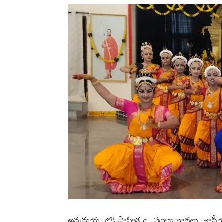
అన్నమయ్య భక్తి సాహిత్యం, పురాణ గాథలు, శాస్త్