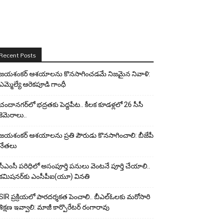
Recent Posts
జయశంకర్ ఆశయాలను కొనసాగించడమే నిజమైన నివాళి:
ఎమ్మెల్యే ఆరెక‌పూడి గాంధీ
చందానగర్‌లో భద్రతకు పెద్దపీట.. కీలక కూడళ్లలో 26 సీసీ
కెమెరాలు..
జయశంకర్ ఆశయాలను ప్రతి పౌరుడు కొనసాగించాలి: బీజేపీ
నేతలు
సీఎంసీ పరిధిలో అసంపూర్తి పనులు వెంటనే పూర్తి చేయాలి..
కమిషనర్‌కు ఎంసీపీఐ(యూ) వినతి
SIR ప్రక్రియలో పారదర్శకత పెంచాలి.. బీఎల్ఓలకు మరోసారి
శిక్షణ ఇవ్వాలి: మాజీ కార్పొరేటర్ రంగారావు