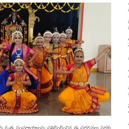
రీయ నృత్య సంప్రదాయాలను ప్రతిబింబించిన ఈ ప్రదర్శనలు సభకు