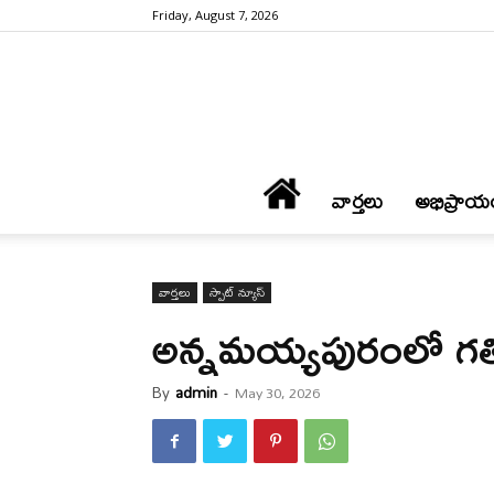
Friday, August 7, 2026
వార్త‌లు
అభిప్రాయ
వార్త‌లు
స్పాట్ న్యూస్
అన్నమయ్యపురంలో గతిస్
By
admin
-
May 30, 2026