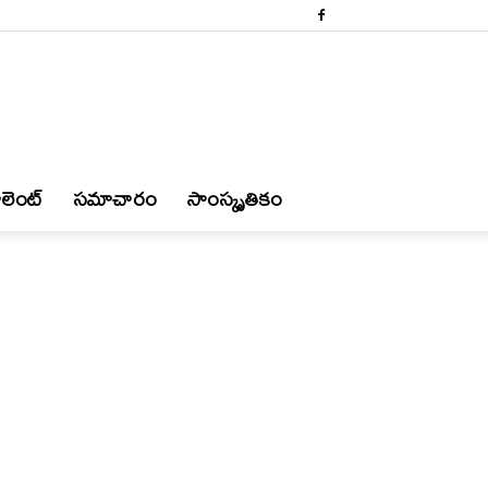
లెంట్
స‌మాచారం
సాంస్కృతికం