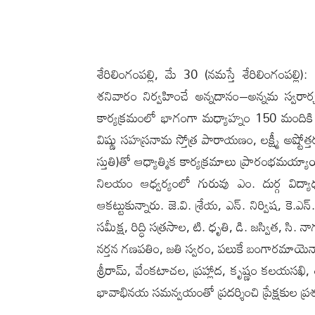
శేరిలింగంప‌ల్లి, మే 30 (న‌మ‌స్తే శేరిలింగంప‌ల్
శనివారం నిర్వహించే అన్నదానం–అన్నమ స్వరార
కార్యక్రమంలో భాగంగా మధ్యాహ్నం 150 మందికి ప
విష్ణు సహస్రనామ స్తోత్ర పారాయణం, లక్ష్మీ అష్ట
స్తుతి)తో ఆధ్యాత్మిక కార్యక్రమాలు ప్రారంభమయ్య
నిలయం ఆధ్వర్యంలో గురువు ఎం. దుర్గ విద్యాధరి
ఆకట్టుకున్నారు. జె.వి. శ్రేయ, ఎన్. నిర్విష, కె.ఎ
సమీక్ష, రిద్ధి సత్రసాల, టి. ధృతి, డి. జస్విత, సి
నర్తన గణపతిం, జతి స్వరం, పలుకే బంగారమాయెనా,
శ్రీరామ్, వేంకటాచల, ప్రహ్లాద, కృష్ణం కలయసఖి
భావాభినయ సమన్వయంతో ప్రదర్శించి ప్రేక్షకుల ప్