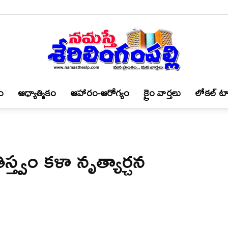
ం
ఆధ్యాత్మికం
ఆహారం-ఆరోగ్యం
క్రైం వార్త‌లు
లోకల్ టా
నమస్తే
త్వం కళా నృత్యార్చన
శేరిలింగంపల్లి