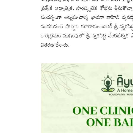
ప్రత్యేక ఆధ్యాత్మిక, సాంస్కృతిక శోభను తీసుకొ
సందర్భంగా అన్నమాచార్య భావనా వాహిని వ్యవస్థాప
నందకుమార్ పాల్గొని కళాకారులందరికీ శ్రీ స్వరసిద
కార్యక్రమం ముగింపులో శ్రీ స్వరసిద్ధి వేంకటేశ్
వితరణ చేశారు.