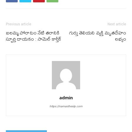
Previous article
Next article
ఐలమ్మ పోరాటం నేటి తరానికి
గుర్తు తెలియ‌ని వ్య‌క్తి మృత‌దేహం
స్ఫూర్తి దాయకం : సామెల్ కార్తీక్
ల‌భ్యం
admin
https://namastheslp.com