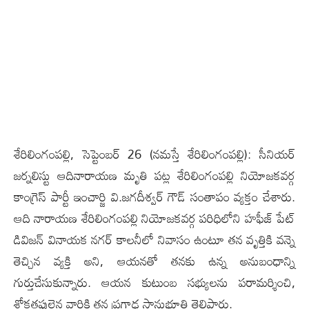
శేరిలింగంప‌ల్లి, సెప్టెంబర్ 26 (న‌మ‌స్తే శేరిలింగంప‌ల్లి): సీనియర్
జర్నలిస్టు ఆదినారాయణ మృతి పట్ల శేరిలింగంపల్లి నియోజకవర్గ
కాంగ్రెస్ పార్టీ ఇంచార్జి వి.జగదీశ్వర్ గౌడ్ సంతాపం వ్యక్తం చేశారు.
ఆది నారాయణ శేరిలింగంపల్లి నియోజకవర్గ పరిధిలోని హ‌ఫీజ్ పేట్
డివిజన్ వినాయక నగర్ కాలనీలో నివాసం ఉంటూ తన వృత్తికి వన్నె
తెచ్చిన వ్యక్తి అని, ఆయ‌న‌తో తనకు ఉన్న అనుబంధాన్ని
గుర్తుచేసుకున్నారు. ఆయ‌న‌ కుటుంబ సభ్యులను పరామర్శించి,
శోకతప్తులైన వారికి తన ప్రగాఢ సానుభూతి తెలిపారు.