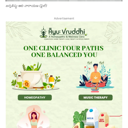
జ‌ర్న‌లిస్టు ఆది నారాయ‌ణ‌ (ఫైల్‌)
Advertisement