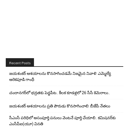
Recent Posts
జయశంకర్ ఆశయాలను కొనసాగించడమే నిజమైన నివాళి: ఎమ్మెల్యే
ఆరెక‌పూడి గాంధీ
చందానగర్‌లో భద్రతకు పెద్దపీట.. కీలక కూడళ్లలో 26 సీసీ కెమెరాలు..
జయశంకర్ ఆశయాలను ప్రతి పౌరుడు కొనసాగించాలి: బీజేపీ నేతలు
సీఎంసీ పరిధిలో అసంపూర్తి పనులు వెంటనే పూర్తి చేయాలి.. కమిషనర్‌కు
ఎంసీపీఐ(యూ) వినతి