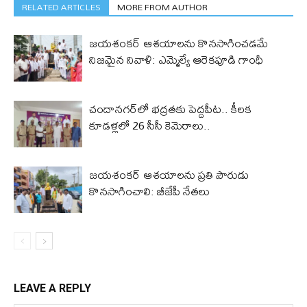
RELATED ARTICLES
MORE FROM AUTHOR
జయశంకర్ ఆశయాలను కొనసాగించడమే
నిజమైన నివాళి: ఎమ్మెల్యే ఆరెక‌పూడి గాంధీ
చందానగర్‌లో భద్రతకు పెద్దపీట.. కీలక
కూడళ్లలో 26 సీసీ కెమెరాలు..
జయశంకర్ ఆశయాలను ప్రతి పౌరుడు
కొనసాగించాలి: బీజేపీ నేతలు
LEAVE A REPLY