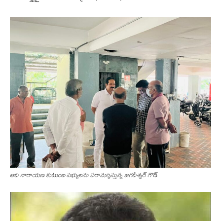
ఆది నారాయ‌ణ కుటుంబ స‌భ్యుల‌ను ప‌రామ‌ర్శిస్తున్న జగదీశ్వర్ గౌడ్