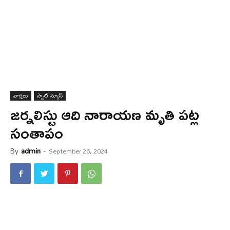
వార్త‌లు
స్పాట్ న్యూస్
జ‌ర్న‌లిస్టు ఆది నారాయ‌ణ మృతి ప‌ట్ల
సంతాపం
By
admin
-
September 26, 2024