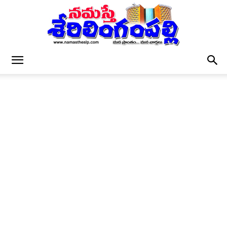
నమస్తే
శేరిలింగంపల్లి