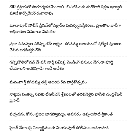
SIR ప్రక్రియలో పారదర్శకత పెంచాలి.. బీఎల్ఓలకు మరోసారి శిక్షణ ఇవ్వాలి:
మాజీ కార్పొరేటర్ రంగారావు
మాదాపూర్ పోలీస్‌ స్టేషన్‌లో సెక్టార్‌ల పునర్వ్యవస్థీకరణ.. ప్రాంతాల వారీగా
అధికారుల వివరాలు విడుదల
ప్రజా సమస్యల పరిష్కారమే లక్ష్యం.. పోచమ్మ ఆలయంలో ప్రత్యేక పూజలు
చేసిన జగదీశ్వర్ గౌడ్
గచ్చిబౌలిలో వన్ డే-వన్ వార్డ్ సమీక్ష.. పెండింగ్ పనులు వేగంగా పూర్తి
చేయాలని ఆరెకపూడి గాంధీ ఆదేశం
ఘ‌నంగా శ్రీ పోచమ్మ త‌ల్లి ఆలయ 5వ వార్షికోత్సవం
న్యాయ సంక‌ల్ప స‌భ‌కు టీఆర్ఎస్ శ్రేణుల‌తో త‌ర‌లివెళ్లిన వాసిలి చంద్ర‌శేఖ‌ర్
ప్ర‌సాద్
పచ్చదనం కోసం ప్రజల భాగస్వామ్యం అవసరం: ఉప్పలపాటి శ్రీకాంత్
సైబర్ నేరాలపై విద్యార్థినులకు మియాపూర్ పోలీసుల అవగాహన