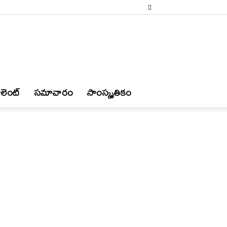
లెంట్
స‌మాచారం
సాంస్కృతికం