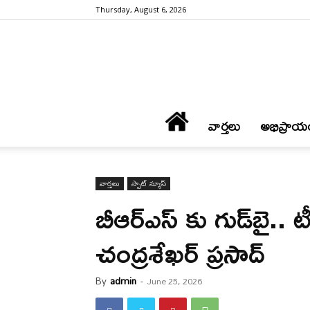
Thursday, August 6, 2026
వార్త‌లు
అభిప్రాయ
వార్త‌లు
స్పాట్ న్యూస్
బీఆర్ఎస్ కు గుడ్‌బై.. 
చంద్రశేఖర్ ప్రసాద్
By
admin
-
June 25, 2026