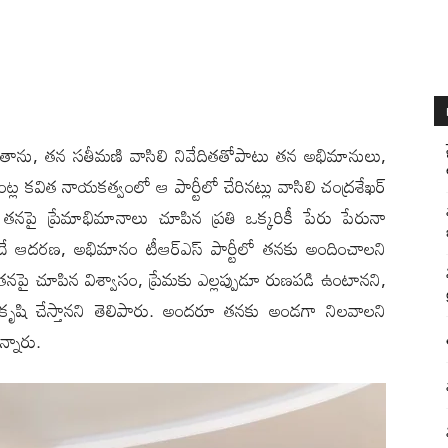
‌ల్లి): తాను, తన సతీమణి వాసిలి నివేదితతోపాటు తన అభిమానులు,
కుంట్ల కవిత నాయకత్వంలో ఆ పార్టీలో చేరినట్లు వాసిలి చంద్రశేఖర్
తనపై ప్రేమాభిమానాలు చూపిన ప్రతి ఒక్కరికీ పేరు పేరునా
 ఇదే ఆదరణ, అభిమానం టీఆర్ఎస్ పార్టీలో తనకు అందించాలని
న‌పై చూపిన విశ్వాసం, ప్రేమకు ఎల్లప్పుడూ రుణపడి ఉంటాన‌ని,
 కృషి చేస్తాన‌ని తెలిపారు. అందరూ త‌న‌కు అండగా నిలవాలని
న్నారు.