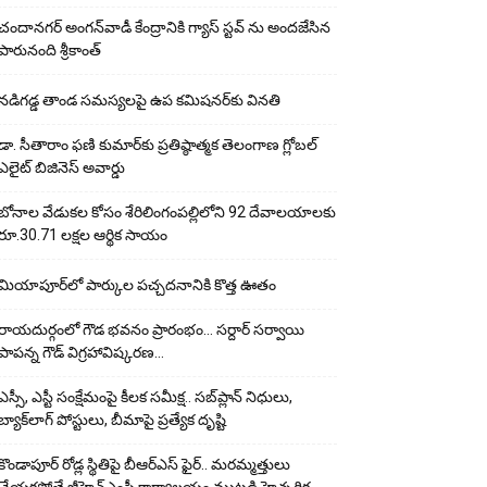
చందానగర్ అంగన్‌వాడీ కేంద్రానికి గ్యాస్ స్టవ్ ను అందజేసిన
పారునంది శ్రీకాంత్
నడిగడ్డ తాండ సమస్యలపై ఉప కమిషనర్‌కు వినతి
డా. సీతారాం ఫణి కుమార్‌కు ప్రతిష్ఠాత్మక తెలంగాణ గ్లోబల్
ఎలైట్ బిజినెస్ అవార్డు
బోనాల వేడుకల కోసం శేరిలింగంపల్లిలోని 92 దేవాలయాలకు
రూ.30.71 లక్షల ఆర్థిక సాయం
మియాపూర్‌లో పార్కుల పచ్చదనానికి కొత్త ఊతం
రాయదుర్గంలో గౌడ భవనం ప్రారంభం… సర్దార్ సర్వాయి
పాపన్న గౌడ్ విగ్రహావిష్కరణ…
ఎస్సీ, ఎస్టీ సంక్షేమంపై కీలక సమీక్ష.. సబ్‌ప్లాన్ నిధులు,
బ్యాక్‌లాగ్ పోస్టులు, బీమాపై ప్రత్యేక దృష్టి
కొండాపూర్ రోడ్ల స్థితిపై బీఆర్ఎస్ ఫైర్.. మరమ్మత్తులు