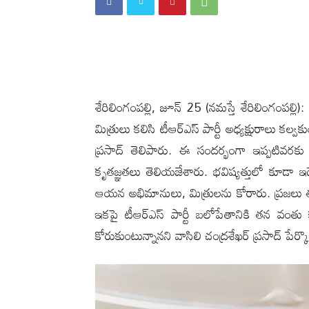
శేరిలింగంప‌ల్లి, జూన్ 25 (న‌మ‌స్తే శేరిలింగంప
మిత్రులు కలిసి టీఆర్ఎస్ పార్టీ అధ్యక్షురాలు కల్వ
ప్రసాద్ తెలిపారు. ఈ సందర్భంగా ఇప్పటివరకు 
కృతజ్ఞతలు తెలియజేశారు. భవిష్యత్తులో కూడా
ఆయన అభిమానులు, మిత్రులను కోరారు. ప్ర‌జ‌లు త‌
ఇకపై టీఆర్ఎస్‌ పార్టీ బలోపేతానికి త‌న‌ వంతు
కోరుకుంటున్నాన‌ని వాసిలి చంద్రశేఖర్ ప్రసాద్ పేర్కొ