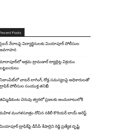
Recent Posts
సైబర్ నేరాలపై విద్యార్థినులకు మియాపూర్ పోలీసుల
అవగాహన
మాదాపూర్‌లో అక్రమ ట్రామడాల్ ట్యాబ్లెట్ల విక్రయం
బట్టబయలు
నిజాంపేట్‌లో వాటర్ లాగింగ్, రోడ్ల సమస్యలపై అధికారులతో
ట్రాఫిక్ పోలీసుల సంయుక్త తనిఖీ
తమ్మిడికుంట చెరువు త్వరలో ప్రజలకు అందుబాటులోకి
మహిళ మంగళసూత్రం దోచిన నకిలీ కొరియర్ బాయ్ అరెస్ట్
మియాపూర్ ట్రాఫిక్‌పై డీసీపీ శేషాద్రిని రెడ్డి ప్రత్యేక దృష్టి