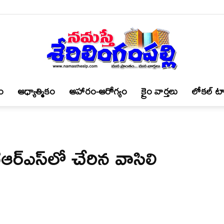
ం
ఆధ్యాత్మికం
ఆహారం-ఆరోగ్యం
క్రైం వార్త‌లు
లోకల్ టా
నమస్తే
టీఆర్ఎస్‌లో చేరిన వాసిలి
శేరిలింగంపల్లి