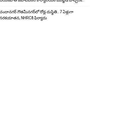
చేయ‌క‌పోతే జీహెచ్‌ఎంసీ కార్యాలయం ముట్టడి హెచ్చరిక..
చందానగర్ గౌతమీనగర్‌లో రోడ్ల దుస్థితి.. 7 ఏళ్లుగా
నరకయాతన, NHRCకి ఫిర్యాదు