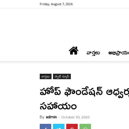
Friday, August 7, 2026
వార్త‌లు
అభిప్రాయ
వార్త‌లు
స్పాట్ న్యూస్
హోప్ ఫౌండేషన్ ఆధ్వ‌ర్య
స‌హాయం
By
admin
-
October 30, 2020