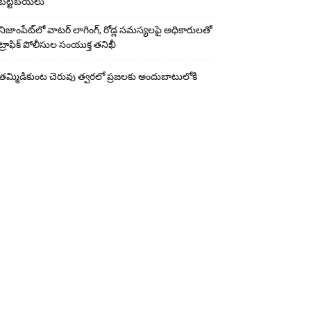
బట్టబయలు
నిజాంపేట్‌లో వాటర్ లాగింగ్, రోడ్ల సమస్యలపై అధికారులతో
ట్రాఫిక్ పోలీసుల సంయుక్త తనిఖీ
తమ్మిడికుంట చెరువు త్వరలో ప్రజలకు అందుబాటులోకి