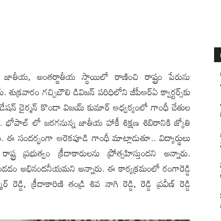
ారులు జాతీయ‌, అంత‌ర్జాతీయ స్థాయిలో రాణించి రాష్ట్రం పేరును
శుక్ర‌వారం గ‌చ్చిబౌలి డివిజ‌న్ ప‌రిధిలోని జీపీఆర్ఏ క్వార్ట‌ర్స్‌కు
డేష‌న్ చైర్మ‌న్ కొండా విజ‌య్ కుమార్ ఆధ్వ‌ర్యంలో గాంధీ చేతుల
ాల్ లో జ‌ర‌గ‌నున్న జాతీయ హాకీ శిక్ష‌ణ శిబిరానికి జ్యోతి
 ఈ సంద‌ర్భంగా ఆరెకపూడి గాంధీ మాట్లాడుతూ.. విద్యార్థులు
ష్ట్ర ప్ర‌భుత్వం క్రీడాకారుల‌ను ప్రోత్స‌హిస్తుంద‌ని అన్నారు.
డ‌డం అభినంద‌నీయ‌మ‌ని అన్నారు. ఈ కార్య‌క్ర‌మంలో రంగారెడ్డి
ెడ్డి, క్రీడాకారిణి తండ్రి శివ నాగి రెడ్డి, రెడ్డి ప్రవీణ్ రెడ్డి