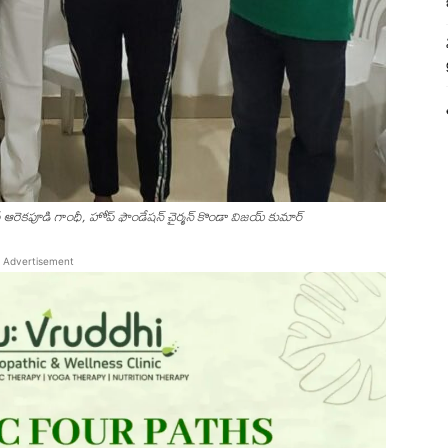
ిప్ ఆరెకపూడి గాంధీ, హోప్ ఫౌండేష‌న్ చైర్మ‌న్ కొండా విజ‌య్ కుమార్
Advertisement