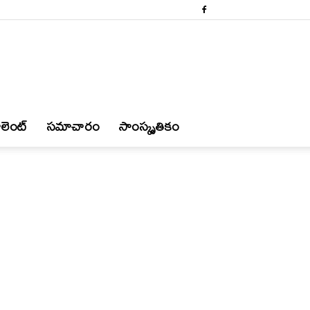
లెంట్
స‌మాచారం
సాంస్కృతికం