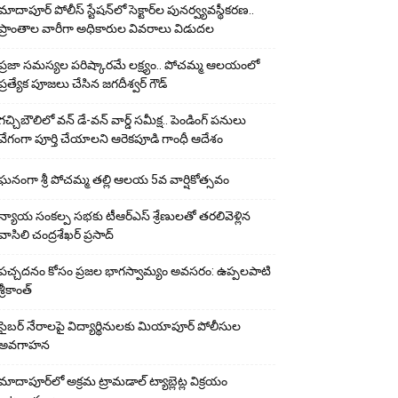
మాదాపూర్ పోలీస్‌ స్టేషన్‌లో సెక్టార్‌ల పునర్వ్యవస్థీకరణ..
ప్రాంతాల వారీగా అధికారుల వివరాలు విడుదల
ప్రజా సమస్యల పరిష్కారమే లక్ష్యం.. పోచమ్మ ఆలయంలో
ప్రత్యేక పూజలు చేసిన జగదీశ్వర్ గౌడ్
గచ్చిబౌలిలో వన్ డే-వన్ వార్డ్ సమీక్ష.. పెండింగ్ పనులు
వేగంగా పూర్తి చేయాలని ఆరెకపూడి గాంధీ ఆదేశం
ఘ‌నంగా శ్రీ పోచమ్మ త‌ల్లి ఆలయ 5వ వార్షికోత్సవం
న్యాయ సంక‌ల్ప స‌భ‌కు టీఆర్ఎస్ శ్రేణుల‌తో త‌ర‌లివెళ్లిన
వాసిలి చంద్ర‌శేఖ‌ర్ ప్ర‌సాద్
పచ్చదనం కోసం ప్రజల భాగస్వామ్యం అవసరం: ఉప్పలపాటి
శ్రీకాంత్
సైబర్ నేరాలపై విద్యార్థినులకు మియాపూర్ పోలీసుల
అవగాహన
మాదాపూర్‌లో అక్రమ ట్రామడాల్ ట్యాబ్లెట్ల విక్రయం