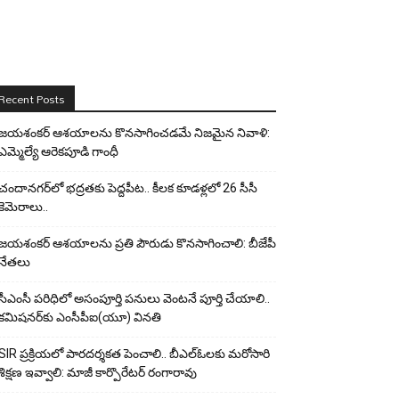
Recent Posts
జయశంకర్ ఆశయాలను కొనసాగించడమే నిజమైన నివాళి:
ఎమ్మెల్యే ఆరెక‌పూడి గాంధీ
చందానగర్‌లో భద్రతకు పెద్దపీట.. కీలక కూడళ్లలో 26 సీసీ
కెమెరాలు..
జయశంకర్ ఆశయాలను ప్రతి పౌరుడు కొనసాగించాలి: బీజేపీ
నేతలు
సీఎంసీ పరిధిలో అసంపూర్తి పనులు వెంటనే పూర్తి చేయాలి..
కమిషనర్‌కు ఎంసీపీఐ(యూ) వినతి
SIR ప్రక్రియలో పారదర్శకత పెంచాలి.. బీఎల్ఓలకు మరోసారి
శిక్షణ ఇవ్వాలి: మాజీ కార్పొరేటర్ రంగారావు