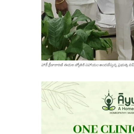
హాకీ క్రీడాకారిణి ఈదుల జ్యోతికి స‌హాయం అంద‌జేస్తున్న ప్రభుత్వ వ