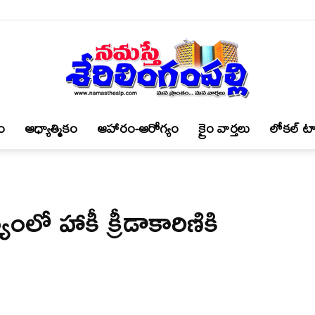
ం
ఆధ్యాత్మికం
ఆహారం-ఆరోగ్యం
క్రైం వార్త‌లు
లోకల్ టా
నమస్తే
ంలో హాకీ క్రీడాకారిణికి
శేరిలింగంపల్లి