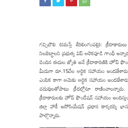
గ‌చ్చిబౌలి (న‌మ‌స్తే శేరిలింగంప‌ల్లి): క్రీడాక
నిల‌బెట్టాల‌ని ప్రభుత్వ విప్ ఆరెకపూడి గాంధీ అన్నారు. 
చెందిన ఈదుల జ్యోతి అనే క్రీడాకారిణికి హోప్ ఫౌం
మీదుగా రూ.15వేల ఆర్థిక స‌హాయం అందజేశారు. భోప
ఎంపిక కాగా ఆమెకు ఆర్థిక స‌హాయం అంద‌జేశారు.
చ‌దువుల‌తోపాటు క్రీడ‌ల్లోనూ రాణించాల‌న్నారు. రా
క్రీడాకారుల‌కు హోప్ ఫౌండేషన్ స‌హాయం అందిస్తుం
జిల్లా హాకీ అసోసియేషన్‌ ప్రధాన కార్యదర్శి భాస్కర్ ర
పాల్గొన్నారు.