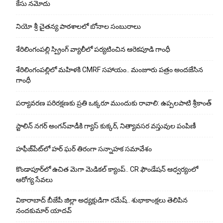
కేసు నమోదు
నియో శ్రీ చైతన్య పాఠశాలలో బోనాల సంబురాలు
శేరిలింగంపల్లి స్ప్రింగ్ వ్యాలీలో పర్యటించిన ఆరెకపూడి గాంధీ
శేరిలింగంపల్లిలో మ‌హిళ‌కి CMRF స‌హాయం.. మంజూరు పత్రం అందజేసిన
గాంధీ
పర్యావరణ పరిరక్షణకు ప్రతి ఒక్కరూ ముందుకు రావాలి: ఉప్పలపాటి శ్రీకాంత్
స్టాలిన్ నగర్ అంగన్‌వాడీకి గ్యాస్ కుక్కర్, నిత్యావసర వస్తువుల పంపిణీ
హఫీజ్‌పేట్‌లో హర్ ఘర్ తిరంగా సన్నాహక సమావేశం
కొండాపూర్‌లో ఉచిత మెగా మెడికల్ క్యాంప్.. CR ఫౌండేషన్ ఆధ్వర్యంలో
ఆరోగ్య సేవలు
వికారాబాద్ బీజేపీ జిల్లా అధ్యక్షుడిగా రమేష్‌.. శుభాకాంక్షలు తెలిపిన
నందకుమార్ యాదవ్