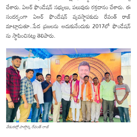
చేశారు. ఏఆర్ ఫౌండేషన్ సభ్యులు, పలువురు రక్తదానం చేశారు. ఈ
సందర్భంగా ఏఆర్ ఫౌండేషన్ వ్యవస్థాపకుడు రేవంత్ రాజ్
మాట్లాడుతూ..పేద ప్రజలను ఆదుకునేందుకు 2017లో ఫౌండేషన్
ను స్థాపించినట్లు తెలిపారు.
వేడుక‌ల్లో పాల్గొన్న రేవంత్ రాజ్