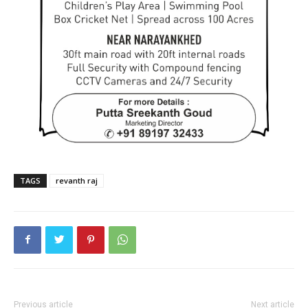
TAGS
revanth raj
Previous article
Next article