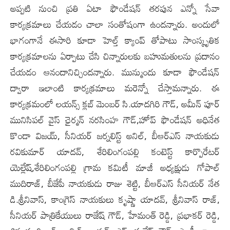
అప్పటి నుంచి ప్రతి ఏటా ఫౌండేషన్ తరపున ఎన్నో సేవా
కార్యక్రమాలు చేయడం చాలా సంతోషంగా ఉందన్నారు. అందులో
భాగంగానే ఈసారి కూడా హెల్త్ క్యాంప్ తోపాటు సాంస్కృతిక
కార్యక్రమాలను ఏర్పాటు చేసి చిన్నారులకు బహుమతులను ప్రదానం
చేయడం ఆనందానిచ్చిందన్నారు. మున్ముందు కూడా ఫౌండేషన్
ద్వారా ఇలాంటి కార్యక్రమాలు మరెన్నో చేస్తామన్నారు. ఈ
కార్యక్రమంలో లయన్స్‌ క్లబ్ మెంబర్ సి.యాదగిరి గౌడ్, అమీన్ పూర్
మునిసిపల్ వైస్ ఛైర్మన్ నరసింహ‌ గౌడ్,హోప్ ఫౌండేషన్ అధినేత
కొండా విజయ్, సీనియర్ జర్నలిస్ట్ అనిల్, బీఆర్ఎస్ నాయకుడు
రవికుమార్ యాదవ్, శేరిలింగంపల్లి కంటెస్ట్ కార్పొరేటర్
యెల్లేష్,శేరిలింగంపల్లి గ్రామ కమిటీ మాజీ అధ్యక్షుడు గోపాల్
ముదిరాజ్, బీజేపీ నాయకుడు రాజు శెట్టి, బీఆర్ఎస్ సీనియర్ నేత
డి.శ్రీనివాస్, కాంగ్రెస్ నాయకులు కృష్ణా యాదవ్, శ్రీనివాస్ రాజ్,
సీనియర్ పాత్రికేయులు రాజేష్ గౌడ్, హేమంత్ రెడ్డి, ప్రభాకర్ రెడ్డి,