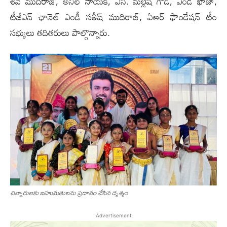
శివ ముదిరాజ్, అనిల్ నాయక్, ఎస్. మల్లేష్ గౌడ్, ఎండీ ఖాజా,
టీజీఎన్ ఛానెల్ ఎండీ సతీష్ ముదిరాజ్, ఏఆర్ ఫౌండేషన్ టీం
సభ్యులు తదితరులు పాల్గొన్నారు.
చిన్నారుల‌కు బ‌హుమ‌తుల‌ను ప్ర‌దానం చేసిన దృశ్యం
Advertisement