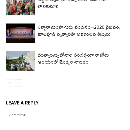
లోవ‌కుమారి
శిల్పారామంలో గురు వందనం–2026 వైభవం..
కూచిపూడి నృత్యాలతో అలరించిన శిష్యులు
ముత్యాలమ్మ బోనాల సందర్భంగా రాజోలు
ఆలయంలో మొక్కల నాటకం
LEAVE A REPLY