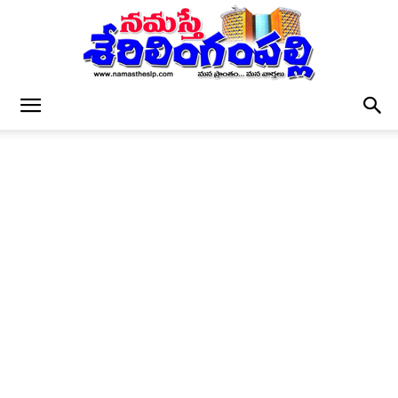
నమస్తే
శేరిలింగంపల్లి