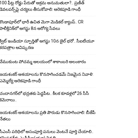
100 ఫీట్ల రోడ్డు పేరుతో అక్రమ అనుమతులా?.. ప్రణీత్
డెవలపర్స్‌పై చర్యలు తీసుకోవాలి: ఆరెకపూడి గాంధీ
కొండాపూర్‌లో భారీ ఉచిత మెగా మెడికల్ క్యాంప్.. CR
పాలీక్లినిక్‌లో ఆగస్టు 8న ఆరోగ్య సేవలు
క్విట్ ఇండియా స్ఫూర్తితో ఆగస్టు 10న జైల్ భరో.. సీఐటీయూ
కరపత్రాల ఆవిష్కరణ
వేముకుంట పోచమ్మ ఆలయంలో శాకాంబరి అలంకారం
జయశంకర్ ఆశయాలను కొనసాగించడమే నిజమైన నివాళి:
ఎమ్మెల్యే ఆరెక‌పూడి గాంధీ
చందానగర్‌లో భద్రతకు పెద్దపీట.. కీలక కూడళ్లలో 26 సీసీ
కెమెరాలు..
జయశంకర్ ఆశయాలను ప్రతి పౌరుడు కొనసాగించాలి: బీజేపీ
నేతలు
సీఎంసీ పరిధిలో అసంపూర్తి పనులు వెంటనే పూర్తి చేయాలి..