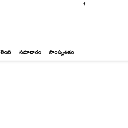
లెంట్
స‌మాచారం
సాంస్కృతికం