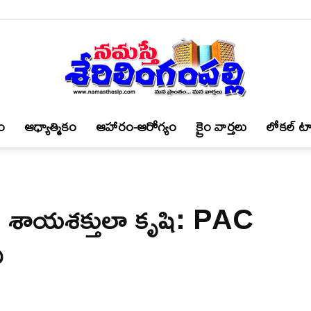
ం
ఆధ్యాత్మికం
ఆహారం-ఆరోగ్యం
క్రైం వార్త‌లు
లోకల్ టా
నమస్తే
ికి శాయశక్తులా కృషి: PAC
శేరిలింగంపల్లి
ీ