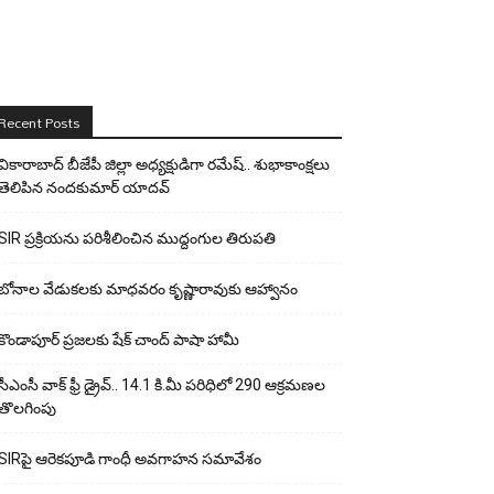
Recent Posts
వికారాబాద్ బీజేపీ జిల్లా అధ్యక్షుడిగా రమేష్‌.. శుభాకాంక్షలు
తెలిపిన నందకుమార్ యాదవ్
SIR ప్రక్రియను పరిశీలించిన ముద్దంగుల తిరుపతి
బోనాల వేడుకలకు మాధవరం కృష్ణారావుకు ఆహ్వానం
కొండాపూర్ ప్రజలకు షేక్ చాంద్ పాషా హామీ
సీఎంసీ వాక్ ఫ్రీ డ్రైవ్.. 14.1 కి.మీ పరిధిలో 290 ఆక్రమణల
తొలగింపు
SIRపై ఆరెకపూడి గాంధీ అవగాహన సమావేశం