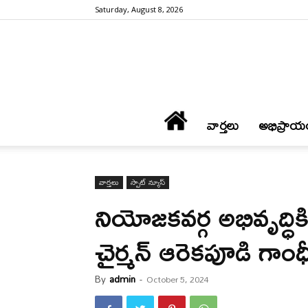
Saturday, August 8, 2026
వార్త‌లు
అభిప్రాయ
వార్త‌లు
స్పాట్ న్యూస్
నియోజకవర్గ అభివృద్ధ
చైర్మన్ ఆరెకపూడి గాంధ
By
admin
-
October 5, 2024