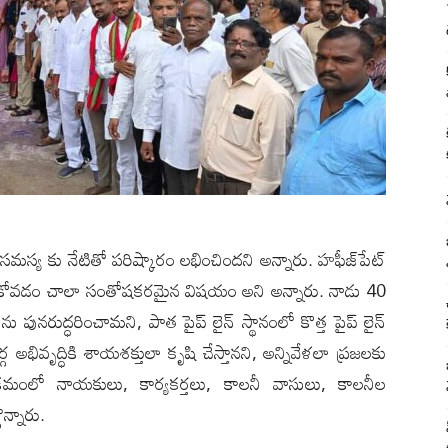
స్య కు నేటితో పరిష్కారం లభించింద‌ని అన్నారు. హఫీజ్‌పేట్
న చేసుకోవడం చాలా సంతోషకరమైన విషయం అని అన్నారు. నాడు 40
పునరుద్ధరించామ‌ని, పాత పైప్ లైన్ స్థానంలో కొత్త పైప్ లైన్
అభివృద్ధికి శాయశక్తులా కృషి చేస్తానని, అన్నివేళలా ప్రజలకు
రమంలో నాయకులు, కార్యకర్తలు, కాలనీ వాసులు, కాలనీల
న్నారు.