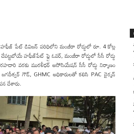
ల్లి): హఫీజ్ పేట్ డివిజన్ పరిధిలోని మంజీరా రోడ్డులో రూ. 4 కోట్ల
టబోయే హఫీజ్‌పేట్ ఫ్లై ఓవర్, మంజీరా రోడ్డులో సీసీ రోడ్డు
హదారి వరకు మురళీధర్ అసోసియేషన్ సీసీ రోడ్డు నిర్మాణం
జిత‌, జగదీశ్వర్ గౌడ్, GHMC అధికారులతో కలిసి PAC చైర్మన్
ాపన చేశారు.