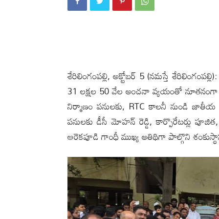
శేరిలింగంపల్లి, అక్టోబ‌ర్ 5 (న‌మ‌స్తే శేరిలింగంప‌
31 లక్షల 50 వేల అంచనా వ్యయంతో నూతనంగా చేపట్
నిర్మాణం పనులకు, RTC కాలనీ నుండి జాతీయ ర
పనులకు డీసీ మోహన్ రెడ్డి, కార్పొరేట‌ర్లు పూ
ఆరెకపూడి గాంధీ ముఖ్య అతిథిగా పాల్గొని శంకుస్థ