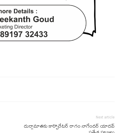
Next article
దుర్గామాత‌కు కార్పొరేట‌ర్ రాగం నాగేంద‌ర్ యాద‌వ్
ప్ర‌త్యేక పూజ‌లు