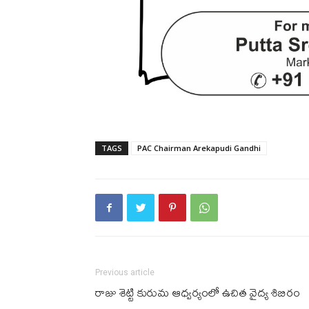
TAGS
PAC Chairman Arekapudi Gandhi
Previous article
రాజు శెట్టి కురుమ ఆధ్వర్యంలో ఉచిత వైద్య శిబిరం