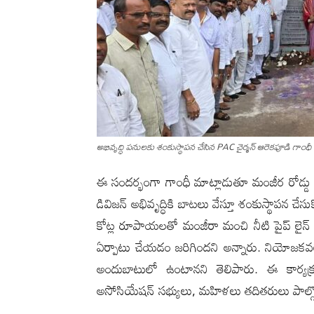
అభివృద్ధి ప‌నుల‌కు శంకుస్థాప‌న చేసిన PAC చైర్మన్ ఆరెకపూడి గాంధీ
ఈ సందర్భంగా గాంధీ మాట్లాడుతూ మంజీర రోడ్డు సమ
డివిజన్ అభివృద్ధికి బాటలు వేస్తూ శంకుస్థాప
కోట్ల రూపాయలతో మంజీరా మంచి నీటి పైప్ లైన్ ను 
ఏర్పాటు చేయడం జరిగింద‌ని అన్నారు. నియోజకవర్గ 
అందుబాటులో ఉంటానని తెలిపారు. ఈ కార్యక్
అసోసియేషన్ సభ్యులు, మహిళలు తదితరులు పాల్గొ