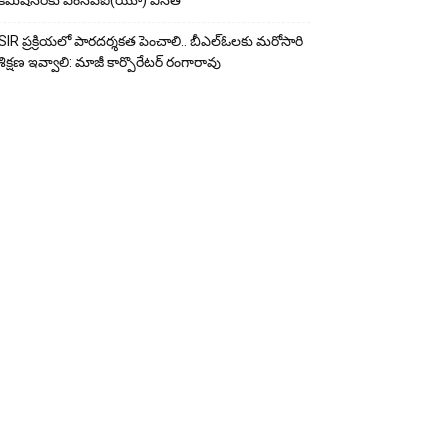
కమిషనర్‌కు ఎంసీపీఐ(యూ) వినతి
SIR ప్రక్రియలో పారదర్శకత పెంచాలి.. బీఎల్ఓలకు మరోసారి
శిక్షణ ఇవ్వాలి: మాజీ కార్పొరేటర్ రంగారావు