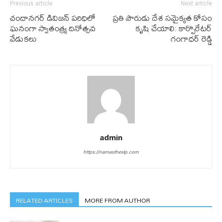
Previous article
Next article
చందానగర్ డివిజన్ పరిధిలో
ప్రతి పౌరుడు దేశ సమైక్యత కోసం
ఘనంగా స్వాతంత్ర్య దినోత్సవ
కృషి చేయాలి: కార్పొరేటర్
వేడుకలు
గంగాధర్ రెడ్డి
admin
https://namastheslp.com
RELATED ARTICLES
MORE FROM AUTHOR