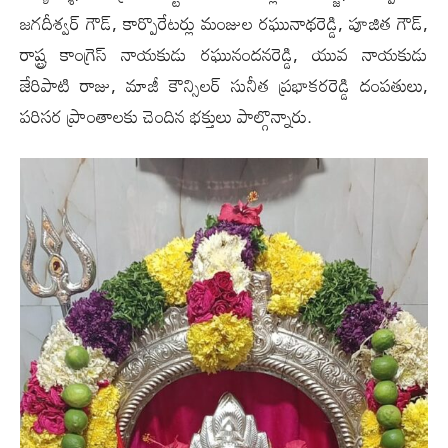
జ‌గ‌దీశ్వ‌ర్ గౌడ్‌, కార్పొరేట‌ర్లు మంజుల రఘునాథరెడ్డి, పూజిత గౌడ్,
రాష్ట్ర కాంగ్రెస్ నాయకుడు రఘునందనరెడ్డి, యువ నాయకుడు
జేరిపాటి రాజు, మాజీ కౌన్సిలర్ సునీత ప్రభాకరరెడ్డి దంపతులు,
ప‌రిస‌ర ప్రాంతాల‌కు చెందిన భ‌క్తులు పాల్గొన్నారు.