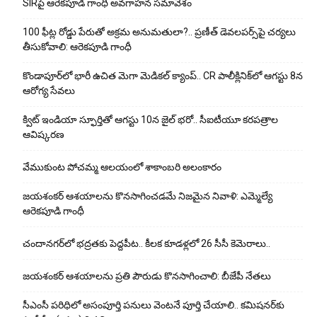
SIRపై ఆరెకపూడి గాంధీ అవగాహన సమావేశం
100 ఫీట్ల రోడ్డు పేరుతో అక్రమ అనుమతులా?.. ప్రణీత్ డెవలపర్స్‌పై చర్యలు
తీసుకోవాలి: ఆరెకపూడి గాంధీ
కొండాపూర్‌లో భారీ ఉచిత మెగా మెడికల్ క్యాంప్.. CR పాలీక్లినిక్‌లో ఆగస్టు 8న
ఆరోగ్య సేవలు
క్విట్ ఇండియా స్ఫూర్తితో ఆగస్టు 10న జైల్ భరో.. సీఐటీయూ కరపత్రాల
ఆవిష్కరణ
వేముకుంట పోచమ్మ ఆలయంలో శాకాంబరి అలంకారం
జయశంకర్ ఆశయాలను కొనసాగించడమే నిజమైన నివాళి: ఎమ్మెల్యే
ఆరెక‌పూడి గాంధీ
చందానగర్‌లో భద్రతకు పెద్దపీట.. కీలక కూడళ్లలో 26 సీసీ కెమెరాలు..
జయశంకర్ ఆశయాలను ప్రతి పౌరుడు కొనసాగించాలి: బీజేపీ నేతలు
సీఎంసీ పరిధిలో అసంపూర్తి పనులు వెంటనే పూర్తి చేయాలి.. కమిషనర్‌కు