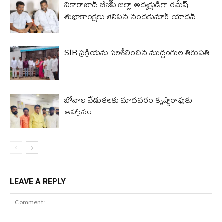
వికారాబాద్ బీజేపీ జిల్లా అధ్యక్షుడిగా రమేష్‌..
శుభాకాంక్షలు తెలిపిన నందకుమార్ యాదవ్
SIR ప్రక్రియను పరిశీలించిన ముద్దంగుల తిరుపతి
బోనాల వేడుకలకు మాధవరం కృష్ణారావుకు
ఆహ్వానం
LEAVE A REPLY