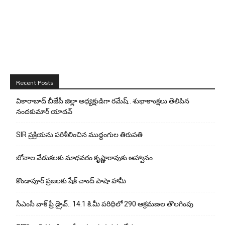
Recent Posts
వికారాబాద్ బీజేపీ జిల్లా అధ్యక్షుడిగా రమేష్‌.. శుభాకాంక్షలు తెలిపిన
నందకుమార్ యాదవ్
SIR ప్రక్రియను పరిశీలించిన ముద్దంగుల తిరుపతి
బోనాల వేడుకలకు మాధవరం కృష్ణారావుకు ఆహ్వానం
కొండాపూర్ ప్రజలకు షేక్ చాంద్ పాషా హామీ
సీఎంసీ వాక్ ఫ్రీ డ్రైవ్.. 14.1 కి.మీ పరిధిలో 290 ఆక్రమణల తొలగింపు