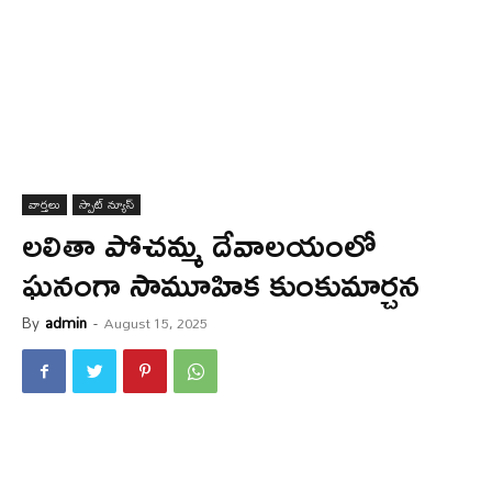
వార్త‌లు
స్పాట్ న్యూస్
లలితా పోచమ్మ దేవాలయంలో
ఘ‌నంగా సామూహిక కుంకుమార్చన
By
admin
-
August 15, 2025