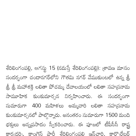
శేరిలింగంప‌ల్లి, ఆగ‌స్టు 15 (న‌మ‌స్తే శేరిలింగంప‌ల్లి): శ్రావణ మాసం
సందర్బంగా చందాన‌గ‌ర్‌లోని గౌత‌మి న‌గ‌ర్ వేముకుంట‌లో ఉన్న శ్రీ
శ్రీ శ్రీ మహాశక్తి లలితా పోచమ్మ దేవాలయంలో లలితా సహస్రనామ
సామూహిక కుంకుమార్చన నిర్వ‌హించారు. ఈ సంద‌ర్భంగా
సుమారుగా 400 మహిళ‌లు అమ్మవారి లలితా సహస్రనామ
కుంకుమార్చనలో పాల్గొన్నారు. అనంత‌రం సుమారుగా 1500 మంది
భక్తులు అన్నప్ర‌సాదం స్వీకరించారు. ఈ పూజలో టీపీసీసీ రాష్ట్ర
కార్య‌ద‌ర్శి, కాంగ్రెస్ పార్టీ శేరిలింగంప‌ల్లి ఇన్‌చార్జి, కార్పొరేట‌ర్