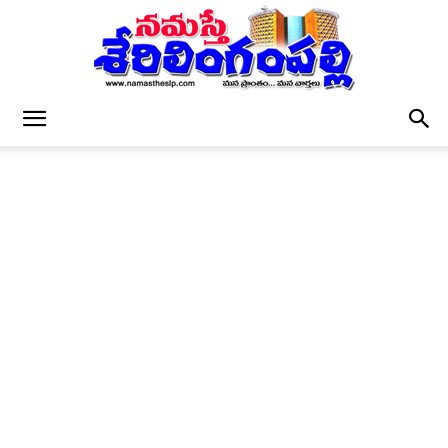
నమస్తే
శేరిలింగంపల్లి