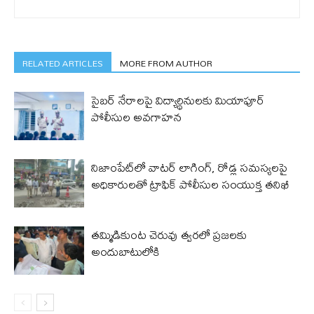
RELATED ARTICLES
MORE FROM AUTHOR
సైబర్ నేరాలపై విద్యార్థినులకు మియాపూర్
పోలీసుల అవగాహన
నిజాంపేట్‌లో వాటర్ లాగింగ్, రోడ్ల సమస్యలపై
అధికారులతో ట్రాఫిక్ పోలీసుల సంయుక్త తనిఖీ
తమ్మిడికుంట చెరువు త్వరలో ప్రజలకు
అందుబాటులోకి