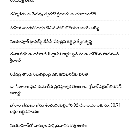
తమ్మిడికుంట చెరువు త్వరలో ప్రజలకు అందుబాటులోకి
మహిళ మంగళసూత్రం దోచిన నకిలీ కొరియర్ బాయ్ అరెస్ట్
మియాపూర్ ట్రాఫిక్‌పై డీసీపీ శేషాద్రిని రెడ్డి ప్రత్యేక దృష్టి
చందానగర్ అంగన్‌వాడీ కేంద్రానికి గ్యాస్ స్టవ్ ను అందజేసిన పారునంది
శ్రీకాంత్
నడిగడ్డ తాండ సమస్యలపై ఉప కమిషనర్‌కు వినతి
డా. సీతారాం ఫణి కుమార్‌కు ప్రతిష్ఠాత్మక తెలంగాణ గ్లోబల్ ఎలైట్ బిజినెస్
అవార్డు
బోనాల వేడుకల కోసం శేరిలింగంపల్లిలోని 92 దేవాలయాలకు రూ.30.71
లక్షల ఆర్థిక సాయం
మియాపూర్‌లో పార్కుల పచ్చదనానికి కొత్త ఊతం