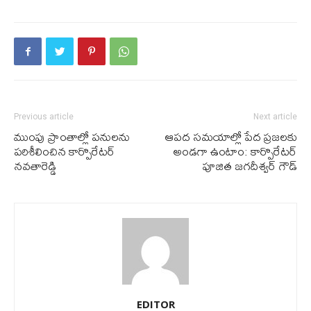
Previous article
Next article
ముంపు ప్రాంతాల్లో ప‌నుల‌ను
ఆపద సమయాల్లో పేద ప్రజలకు
ప‌రిశీలించిన కార్పొరేట‌ర్
అండగా ఉంటాం: కార్పొరేటర్
న‌వ‌‌తారెడ్డి
పూజిత జగదీశ్వర్ గౌడ్
EDITOR