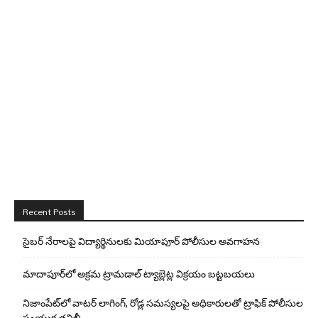
Recent Posts
సైబర్ నేరాలపై విద్యార్థినులకు మియాపూర్ పోలీసుల అవగాహన
మాదాపూర్‌లో అక్రమ ట్రామడాల్ ట్యాబ్లెట్ల విక్రయం బట్టబయలు
నిజాంపేట్‌లో వాటర్ లాగింగ్, రోడ్ల సమస్యలపై అధికారులతో ట్రాఫిక్ పోలీసుల
సంయుక్త తనిఖీ