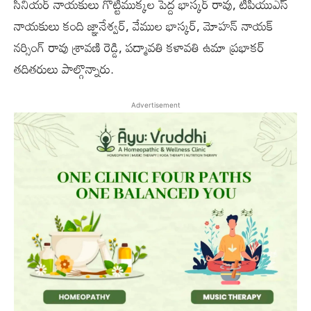
సీనియర్ నాయకులు గొట్టిముక్కల పెద్ద భాస్కర్ రావు, టిపియుఎస్
నాయకులు కంది జ్ఞానేశ్వర్, వేముల భాస్కర్, మోహన్ నాయక్
నర్సింగ్ రావు శ్రావణి రెడ్డి, పద్మావతి కళావతి ఉమా ప్రభాకర్
తదితరులు పాల్గొన్నారు.
Advertisement