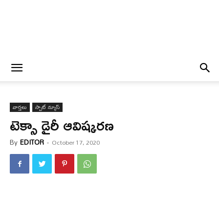
వార్త‌లు
స్పాట్ న్యూస్
టెక్సా డైరీ ఆవిష్క‌ర‌ణ‌
By
EDITOR
-
October 17, 2020