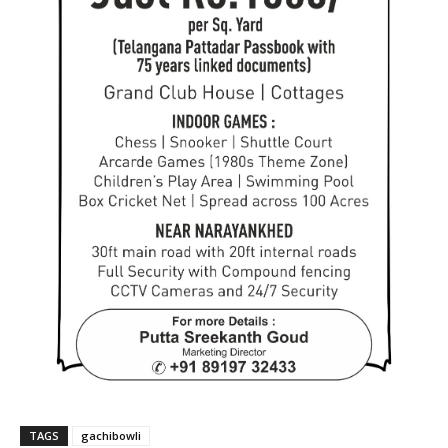
TAGS
gachibowli