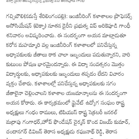
టెక్సా డైరరీ ఆవిష్క‌రిస్తున్న ప్ర‌భుత్వ విప్ అరికెపూడి గాంధీ
గ‌చ్చిబౌలి(న‌మ‌స్తే శేరిలింగంప‌ల్లి): ఇంజినీరింగ్ కళాశాలల ప్రొఫెస‌ర్స్‌‌
అసోసియేషన్ (టెక్ఫా) నూత‌న‌ డైరీని ప్ర‌భుత్వ విప్ అరికెపూడి గాంధీ
శ‌నివారం ఆవిష్క‌రించారు. ఈ సందర్బంగా ఆయ‌న మాట్లాడుతూ
కరోన మహమ్మారి వల్ల‌ ఇంజినీరింగ్ కళాశాలలో పనిచేస్తున్న
అధ్యాపకులకు జీతాలు రాక చాలా ఇబ్బందులు పడుతున్నారని, వారి
కుటుంబ పోషణ భారమైందన్నారు. ఈ విద్యా సంవ‌త్స‌రం మొత్తం
విద్యార్థుల‌కు, అధ్యాపకులకు ఇబ్బందులు తప్పడం లేదని విచారం
వ్యక్తం చేశారు. కళాశాలల్లో పనిచేస్తున్న అధ్యాప‌కుల‌కు స‌గం
జీతాలైనా చెల్లించాలని కళాశాల యజమాన్యాలను ఈ సంద‌ర్భంగా
ఆయ‌న కోరారు. ఈ కార్యక్రమంలో ప్రైవేట్ ఉద్యోగ సంఘం రాష్ట్ర
అధ్యక్షులు గంధం రాములు, టిపియుస్ రాష్ట్ర సెక్రటరీ జనరల్
మర్రాపు గంగాధర్,హోప్ ఫౌండేషన్ చైర్మన్ కొండ విజయ్ కుమార్,
చందానగర్ డివిజన్ తెరాస అధ్యక్షుడు రఘునాథ్ రెడ్డి, తెరాస