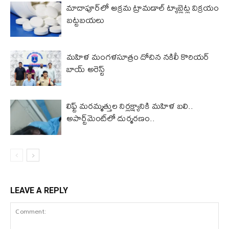
మాదాపూర్‌లో అక్రమ ట్రామడాల్ ట్యాబ్లెట్ల విక్రయం
బట్టబయలు
మహిళ మంగళసూత్రం దోచిన నకిలీ కొరియర్
బాయ్ అరెస్ట్
లిఫ్ట్ మరమ్మత్తుల నిర్లక్ష్యానికి మ‌హిళ‌ బలి..
అపార్ట్‌మెంట్‌లో దుర్మరణం..
LEAVE A REPLY