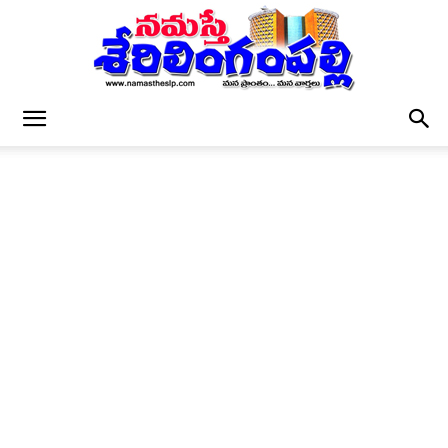
నమస్తే
శేరిలింగంపల్లి