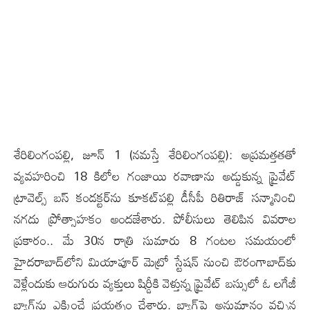
శేరిలింగంప‌ల్లి, జూన్ 1 (న‌మస్తే శేరిలింగంప‌ల్లి): అప్రమత్తతతో
వ్యవహరించి 18 కిలోల గంజాయి రవాణాను అడ్డుకున్న ప్రైవేట్
ట్రావెల్స్ బస్ కండక్టర్‌ను కూకట్‌పల్లి డీసీపీ రితిరాజ్ సన్మానించి
నగదు ప్రోత్సాహకం అందజేశారు. పోలీసులు తెలిపిన వివరాల
ప్రకారం.. మే 30న రాత్రి సుమారు 8 గంటల సమయంలో
హైదరాబాద్‌లోని మియాపూర్ మెట్రో స్టేషన్ నుంచి ఔరంగాబాద్‌కు
వెళ్లేందుకు ఆరుగురు వ్యక్తులు షిర్డీకి వెళ్తున్న ప్రైవేట్ బస్సులో ఓ లగేజీ
బ్యాగ్‌ను ఎక్కించే ప్రయత్నం చేశారు. బ్యాగ్‌పై అనుమానం వచ్చిన