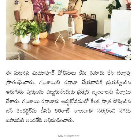
ఈ ఘటనపై మియాపూర్ పోలీసులు కేసు నమోదు చేసి దర్యాప్తు
ప్రారంభించారు. గంజాయిని రవాణా చేయడానికి ప్రయత్నించిన
ఆరుగురు వ్యక్తులను పట్టుకునేందుకు ప్రత్యేక బృందాలను ఏర్పాటు
చేశారు. గంజాయి రవాణాను అడ్డుకోవడంలో కీలక పాత్ర పోషించిన
బస్ కండక్టర్‌ను డీసీపీ రితిరాజ్ శాలువాతో సత్కరించి నగదు
బహుమతి అందజేసి అభినందించారు.
Advertisement