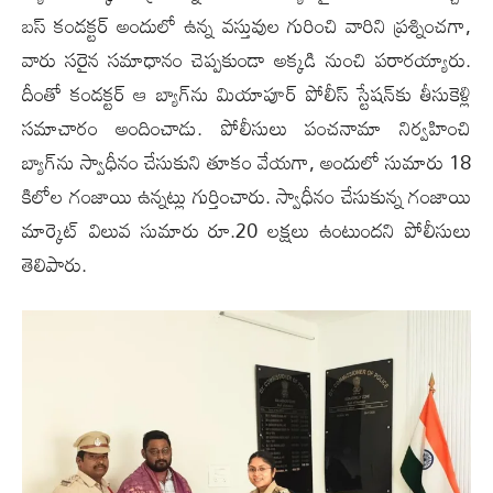
బస్ కండక్టర్ అందులో ఉన్న వస్తువుల గురించి వారిని ప్రశ్నించగా,
వారు సరైన సమాధానం చెప్పకుండా అక్కడి నుంచి పరారయ్యారు.
దీంతో కండక్టర్ ఆ బ్యాగ్‌ను మియాపూర్ పోలీస్ స్టేషన్‌కు తీసుకెళ్లి
సమాచారం అందించాడు. పోలీసులు పంచనామా నిర్వహించి
బ్యాగ్‌ను స్వాధీనం చేసుకుని తూకం వేయగా, అందులో సుమారు 18
కిలోల గంజాయి ఉన్నట్లు గుర్తించారు. స్వాధీనం చేసుకున్న గంజాయి
మార్కెట్ విలువ సుమారు రూ.20 లక్షలు ఉంటుందని పోలీసులు
తెలిపారు.