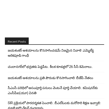
Recent Posts
జయశంకర్ ఆశయాలను కొనసాగించడమే నిజమైన నివాళి: ఎమ్మెల్యే
ఆరెక‌పూడి గాంధీ
చందానగర్‌లో భద్రతకు పెద్దపీట.. కీలక కూడళ్లలో 26 సీసీ కెమెరాలు..
జయశంకర్ ఆశయాలను ప్రతి పౌరుడు కొనసాగించాలి: బీజేపీ నేతలు
సీఎంసీ పరిధిలో అసంపూర్తి పనులు వెంటనే పూర్తి చేయాలి.. కమిషనర్‌కు
ఎంసీపీఐ(యూ) వినతి
SIR ప్రక్రియలో పారదర్శకత పెంచాలి.. బీఎల్ఓలకు మరోసారి శిక్షణ ఇవ్వాలి:
మాజీ కార్పొరేటర్ రంగారావు