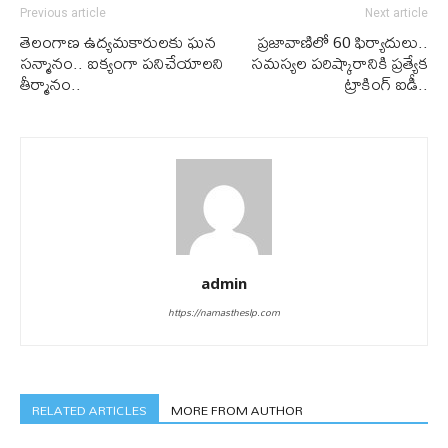
Previous article
Next article
తెలంగాణ ఉద్యమకారులకు ఘన
ప్రజావాణిలో 60 ఫిర్యాదులు..
సన్మానం.. ఐక్యంగా పనిచేయాలని
సమస్యల పరిష్కారానికి ప్రత్యేక
తీర్మానం..
ట్రాకింగ్ ఐడీ..
admin
https://namastheslp.com
RELATED ARTICLES
MORE FROM AUTHOR