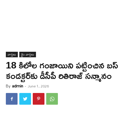
వార్త‌లు
క్రైం వార్త‌లు
18 కిలోల గంజాయిని పట్టించిన బస్
కండక్టర్‌కు డీసీపీ రితిరాజ్ సన్మానం
By
admin
-
June 1, 2026