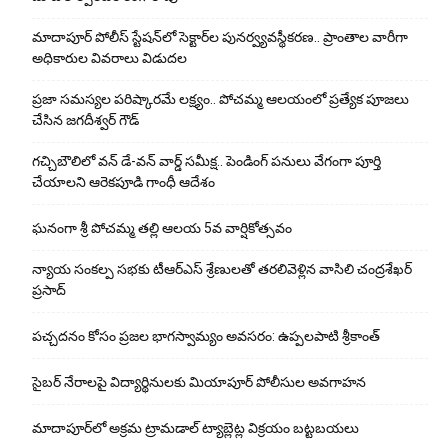
మాదాపూర్ పోలీస్‌ స్టేషన్‌లో సెక్టార్‌ల పునర్వ్యవస్థీకరణ.. ప్రాంతాల వారీగా
అధికారుల వివరాలు విడుదల
ప్రజా సమస్యల పరిష్కారమే లక్ష్యం.. పోచమ్మ ఆలయంలో ప్రత్యేక పూజలు
చేసిన జగదీశ్వర్ గౌడ్
గచ్చిబౌలిలో వన్ డే-వన్ వార్డ్ సమీక్ష.. పెండింగ్ పనులు వేగంగా పూర్తి
చేయాలని ఆరెకపూడి గాంధీ ఆదేశం
ఘ‌నంగా శ్రీ పోచమ్మ త‌ల్లి ఆలయ 5వ వార్షికోత్సవం
న్యాయ సంక‌ల్ప స‌భ‌కు టీఆర్ఎస్ శ్రేణుల‌తో త‌ర‌లివెళ్లిన వాసిలి చంద్ర‌శేఖ‌ర్
ప్ర‌సాద్
పచ్చదనం కోసం ప్రజల భాగస్వామ్యం అవసరం: ఉప్పలపాటి శ్రీకాంత్
సైబర్ నేరాలపై విద్యార్థినులకు మియాపూర్ పోలీసుల అవగాహన
మాదాపూర్‌లో అక్రమ ట్రామడాల్ ట్యాబ్లెట్ల విక్రయం బట్టబయలు