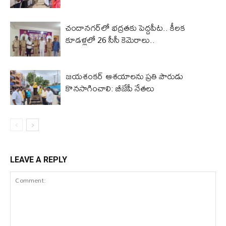
చందానగర్‌లో భద్రతకు పెద్దపీట.. కీలక
కూడళ్లలో 26 సీసీ కెమెరాలు..
జయశంకర్ ఆశయాలను ప్రతి పౌరుడు
కొనసాగించాలి: బీజేపీ నేతలు
LEAVE A REPLY