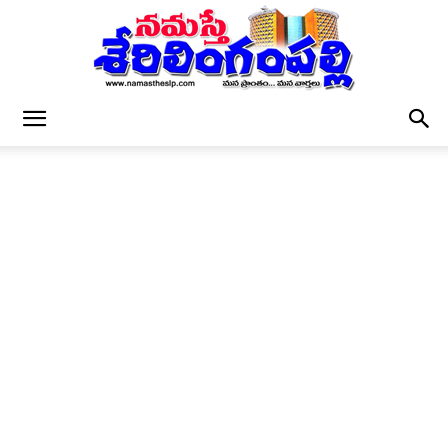
నమస్తే
శేరిలింగంపల్లి