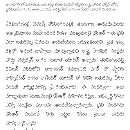
తారాన‌గ‌ర్ లో మ‌హిళ‌ల‌కు బ‌తుక‌మ్మ చీర‌లు పంపిణీ చేస్తున్న రాష్ట్ర సోష‌ల్ వెల్ఫేర్ బోర్డు
చైర్‌ప‌ర్స‌న్ రాగం సుజాతా యాద‌వ్, కార్పొరేట‌ర్ రాగం నాగేంద‌ర్ యాద‌వ్ దంప‌తులు
శేరిలింగంప‌ల్లి (న‌మ‌స్తే శేరిలింగంప‌ల్లి): తెలంగాణ ఆడపడుచులకు
ఆత్మాభిమానం పెంపొందించే దిశగా ముఖ్యమంత్రి కేసీఆర్ గారు ప్రతి
ఏటా బతుకమ్మ చీరలను అందజేయడం జరుగుతుందని, ప్రతి అవ్వ
కళ్లలో ఆనంద బాష్పాలు చూస్తున్నామని రాష్ట్ర సాంఘిక సంక్షేమ
బోర్డు చైర్పర్సన్ రాగం సుజాత యాదవ్ అన్నారు. శేరిలింగంపల్లి
డివిజన్ పరిధిలోని తారానగర్ కమ్యూనిటీ హాల్ లో‌ స్థానిక
కార్పొరేటర్ రాగం నాగేందర్ యాదవ్ తో కలిసి బ‌తుక‌మ్మ చీర‌ల
పంపిణీ కార్య‌క్ర‌మాన్ని ప్రారంభించారు. ఈ సంద‌ర్భంగా ఆమె
మాట్లాడుతూ ముఖ్యమంత్రి కేసీఆర్ మహిళల రక్షణ‌, అభివృద్ధి కోసం
ఎన్నో సంక్షేమ ఫలాలను అందజేస్తున్నారన్నారు. ప్రతి పండగకు
కేసీఆర్ పంపించే కొత్త బట్టల కోసం ప్ర‌జ‌లు ఎదురు
చూస్తున్నారన్నారు.