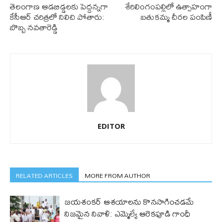
తెలంగాణ ఆడబిడ్డలకు పెద్దన్నగా
శేరిలింగంప‌ల్లిలో ఉత్సాహంగా
కేసీఆర్ చ‌రిత్ర‌లో నిలిచి పోతారు:
బ‌తుక‌మ్మ చీర‌ల పంపిణీ
బొబ్బ న‌వ‌తారెడ్డి
EDITOR
RELATED ARTICLES
MORE FROM AUTHOR
జయశంకర్ ఆశయాలను కొనసాగించడమే
నిజమైన నివాళి: ఎమ్మెల్యే ఆరెక‌పూడి గాంధీ