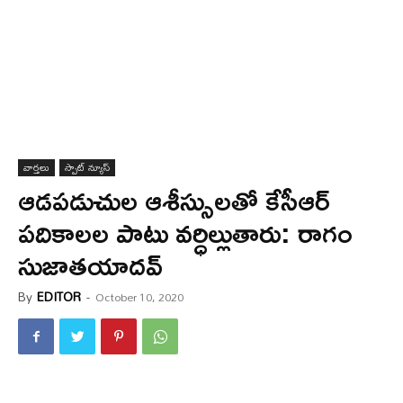
వార్త‌లు
స్పాట్ న్యూస్
ఆడ‌ప‌డుచుల ఆశీస్సుల‌తో కేసీఆర్
ప‌దికాల‌ల పాటు వ‌ర్ధిల్లుతారు: రాగం
సుజాత‌యాద‌వ్
By
EDITOR
-
October 10, 2020