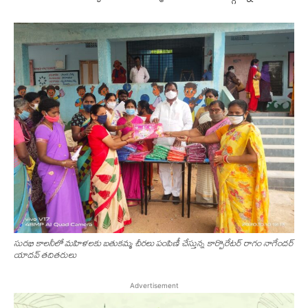
సుర‌భి కాల‌నీలో మ‌హిళ‌ల‌కు బ‌తుక‌మ్మ చీర‌లు పంపిణీ చేస్తున్న కార్పొరేట‌ర్ రాగం నాగేంద‌ర్
యాద‌వ్ త‌దిత‌రులు
Advertisement