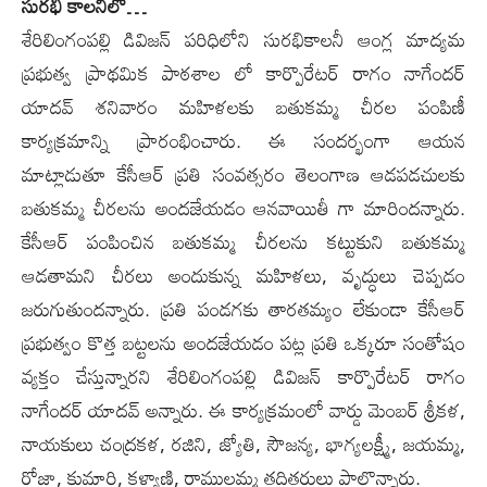
సుర‌భి కాల‌నీలో…
శేరిలింగంపల్లి డివిజన్ పరిధిలోని సురభికాలనీ ఆంగ్ల మాద్యమ
ప్రభుత్వ ప్రాథమిక పాఠశాల లో కార్పొరేటర్ రాగం నాగేందర్
యాదవ్ శనివారం మహిళలకు బతుకమ్మ చీరల పంపిణీ
కార్యక్రమాన్ని ప్రారంభించారు. ఈ సంద‌ర్భంగా ఆయ‌న
మాట్లాడుతూ కేసీఆర్ ప్రతి సంవత్సరం తెలంగాణ ఆడపడచులకు
బతుకమ్మ చీరలను అందజేయడం ఆనవాయితీ గా మారిందన్నారు.
కేసీఆర్ పంపించిన బతుకమ్మ చీరలను కట్టుకుని బతుకమ్మ
ఆడతామని చీరలు అందుకున్న మహిళలు, వృద్ధులు చెప్పడం
జరుగుతుందన్నారు. ప్రతి పండగకు తారతమ్యం లేకుండా కేసీఆర్
ప్రభుత్వం కొత్త బట్టలను అందజేయడం పట్ల ప్రతి ఒక్కరూ సంతోషం
వ్యక్తం చేస్తున్నారని శేరిలింగంపల్లి డివిజన్ కార్పొరేటర్ రాగం
నాగేందర్ యాదవ్ అన్నారు. ఈ కార్యక్రమంలో వార్డు మెంబర్ శ్రీకళ,
నాయకులు చంద్రకళ, రజిని, జ్యోతి, సౌజన్య, భాగ్యలక్ష్మీ, జయమ్మ,
రోజా, కుమారి, కళ్యాణి, రాములమ్మ తదితరులు పాల్గొన్నారు.