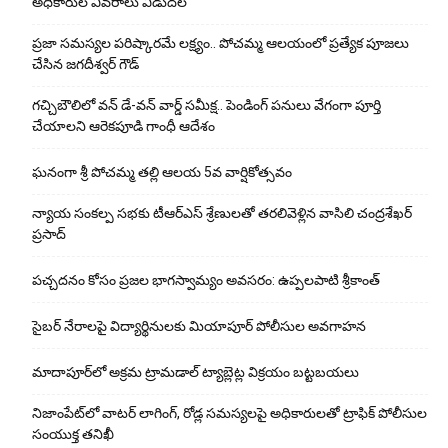
అధికారుల వివరాలు విడుదల
ప్రజా సమస్యల పరిష్కారమే లక్ష్యం.. పోచమ్మ ఆలయంలో ప్రత్యేక పూజలు
చేసిన జగదీశ్వర్ గౌడ్
గచ్చిబౌలిలో వన్ డే-వన్ వార్డ్ సమీక్ష.. పెండింగ్ పనులు వేగంగా పూర్తి
చేయాలని ఆరెకపూడి గాంధీ ఆదేశం
ఘ‌నంగా శ్రీ పోచమ్మ త‌ల్లి ఆలయ 5వ వార్షికోత్సవం
న్యాయ సంక‌ల్ప స‌భ‌కు టీఆర్ఎస్ శ్రేణుల‌తో త‌ర‌లివెళ్లిన వాసిలి చంద్ర‌శేఖ‌ర్
ప్ర‌సాద్
పచ్చదనం కోసం ప్రజల భాగస్వామ్యం అవసరం: ఉప్పలపాటి శ్రీకాంత్
సైబర్ నేరాలపై విద్యార్థినులకు మియాపూర్ పోలీసుల అవగాహన
మాదాపూర్‌లో అక్రమ ట్రామడాల్ ట్యాబ్లెట్ల విక్రయం బట్టబయలు
నిజాంపేట్‌లో వాటర్ లాగింగ్, రోడ్ల సమస్యలపై అధికారులతో ట్రాఫిక్ పోలీసుల
సంయుక్త తనిఖీ