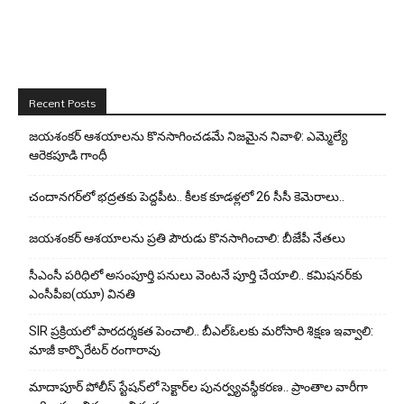
Recent Posts
జయశంకర్ ఆశయాలను కొనసాగించడమే నిజమైన నివాళి: ఎమ్మెల్యే
ఆరెక‌పూడి గాంధీ
చందానగర్‌లో భద్రతకు పెద్దపీట.. కీలక కూడళ్లలో 26 సీసీ కెమెరాలు..
జయశంకర్ ఆశయాలను ప్రతి పౌరుడు కొనసాగించాలి: బీజేపీ నేతలు
సీఎంసీ పరిధిలో అసంపూర్తి పనులు వెంటనే పూర్తి చేయాలి.. కమిషనర్‌కు
ఎంసీపీఐ(యూ) వినతి
SIR ప్రక్రియలో పారదర్శకత పెంచాలి.. బీఎల్ఓలకు మరోసారి శిక్షణ ఇవ్వాలి:
మాజీ కార్పొరేటర్ రంగారావు
మాదాపూర్ పోలీస్‌ స్టేషన్‌లో సెక్టార్‌ల పునర్వ్యవస్థీకరణ.. ప్రాంతాల వారీగా