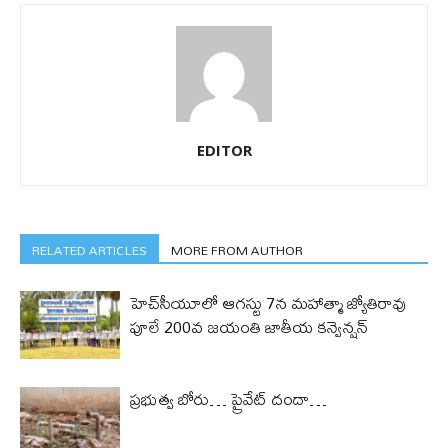
EDITOR
RELATED ARTICLES
MORE FROM AUTHOR
హెచ్‌సీయూలో ఆగస్టు 7న మహాత్మా జ్యోతిరావు
పూలే 200వ జయంతి జాతీయ కన్వెన్షన్
ప్రభుత్వ బోరు… ప్రైవేట్ దందా…