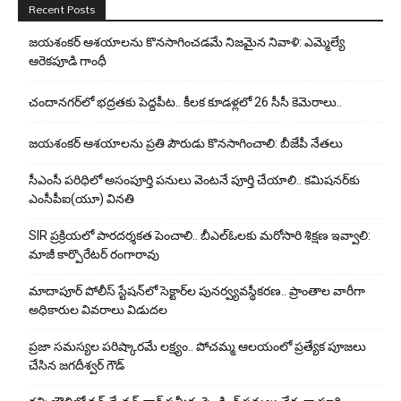
Recent Posts
జయశంకర్ ఆశయాలను కొనసాగించడమే నిజమైన నివాళి: ఎమ్మెల్యే
ఆరెక‌పూడి గాంధీ
చందానగర్‌లో భద్రతకు పెద్దపీట.. కీలక కూడళ్లలో 26 సీసీ కెమెరాలు..
జయశంకర్ ఆశయాలను ప్రతి పౌరుడు కొనసాగించాలి: బీజేపీ నేతలు
సీఎంసీ పరిధిలో అసంపూర్తి పనులు వెంటనే పూర్తి చేయాలి.. కమిషనర్‌కు
ఎంసీపీఐ(యూ) వినతి
SIR ప్రక్రియలో పారదర్శకత పెంచాలి.. బీఎల్ఓలకు మరోసారి శిక్షణ ఇవ్వాలి:
మాజీ కార్పొరేటర్ రంగారావు
మాదాపూర్ పోలీస్‌ స్టేషన్‌లో సెక్టార్‌ల పునర్వ్యవస్థీకరణ.. ప్రాంతాల వారీగా
అధికారుల వివరాలు విడుదల
ప్రజా సమస్యల పరిష్కారమే లక్ష్యం.. పోచమ్మ ఆలయంలో ప్రత్యేక పూజలు
చేసిన జగదీశ్వర్ గౌడ్