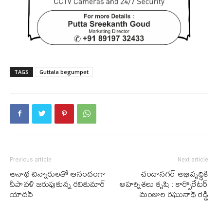
TAGS
Guttala begumpet
Previous article
Next article
అనాథ చిన్నారులతో ఆనందంగా
చందానగర్ అభివృద్ధికి
దీపావళి జరుపుకున్న రవికుమార్
అహర్నిశలు కృషి : కార్పొరేటర్
యాదవ్
మంజుల రఘునాథ్ రెడ్డి