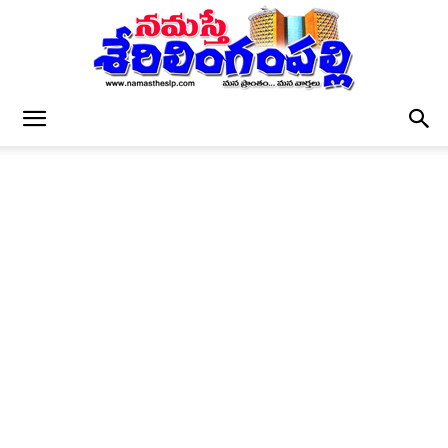
నమస్తే
శేరిలింగంపల్లి