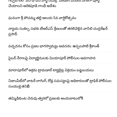
గచ్చిబౌలిలో వన్ డే-వన్ వార్డ్ సమీక్ష.. పెండింగ్ పనులు వేగంగా పూర్తి
చేయాలని ఆరెకపూడి గాంధీ ఆదేశం
ఘ‌నంగా శ్రీ పోచమ్మ త‌ల్లి ఆలయ 5వ వార్షికోత్సవం
న్యాయ సంక‌ల్ప స‌భ‌కు టీఆర్ఎస్ శ్రేణుల‌తో త‌ర‌లివెళ్లిన వాసిలి చంద్ర‌శేఖ‌ర్
ప్ర‌సాద్
పచ్చదనం కోసం ప్రజల భాగస్వామ్యం అవసరం: ఉప్పలపాటి శ్రీకాంత్
సైబర్ నేరాలపై విద్యార్థినులకు మియాపూర్ పోలీసుల అవగాహన
మాదాపూర్‌లో అక్రమ ట్రామడాల్ ట్యాబ్లెట్ల విక్రయం బట్టబయలు
నిజాంపేట్‌లో వాటర్ లాగింగ్, రోడ్ల సమస్యలపై అధికారులతో ట్రాఫిక్ పోలీసుల
సంయుక్త తనిఖీ
తమ్మిడికుంట చెరువు త్వరలో ప్రజలకు అందుబాటులోకి