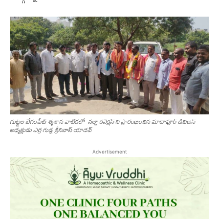
గుట్టల బేగంపేట్ శ్మశాన వాటికలో నల్లా కనెక్షన్ ని ప్రారంభించిన మాదాపూర్ డివిజన్
అధ్యక్షుడు ఎర్ర గుడ్ల శ్రీనివాస్ యాదవ్
Advertisement