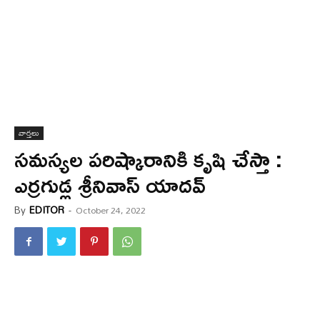
వార్త‌లు
సమస్యల పరిష్కారానికి కృషి చేస్తా :
ఎర్రగుడ్ల శ్రీనివాస్ యాదవ్
By
EDITOR
-
October 24, 2022