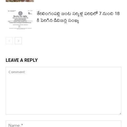
శేరిలింగంపల్లి జంట సర్కిళ్ల పరిధిలో 7 నుంచి 18
కి పెరిగిన డివిజన్ల సంఖ్య
LEAVE A REPLY