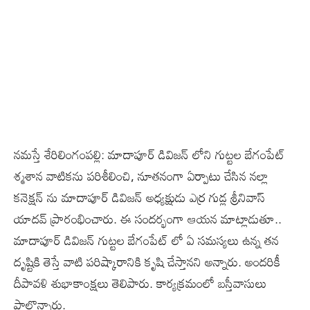
నమస్తే శేరిలింగంపల్లి: మాదాపూర్ డివిజన్ లోని గుట్టల బేగంపేట్
శ్మశాన వాటికను పరిశీలించి, నూతనంగా ఏర్పాటు చేసిన నల్లా
కనెక్షన్ ను మాదాపూర్ డివిజన్ అధ్యక్షుడు ఎర్ర గుడ్ల శ్రీనివాస్
యాదవ్ ప్రారంభించారు. ఈ సందర్భంగా ఆయన మాట్లాడుతూ..
మాదాపూర్ డివిజన్ గుట్టల బేగంపేట్ లో ఏ సమస్యలు ఉన్న తన
దృష్టికి తెస్తే వాటి పరిష్కారానికి కృషి చేస్తానని అన్నారు. అందరికీ
దీపావళి శుభాకాంక్షలు తెలిపారు. కార్యక్రమంలో బస్తీవాసులు
పాల్గొన్నారు.