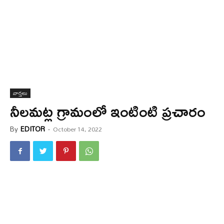
వార్త‌లు
నీలమట్ల గ్రామంలో ఇంటింటి ప్రచారం
By
EDITOR
-
October 14, 2022