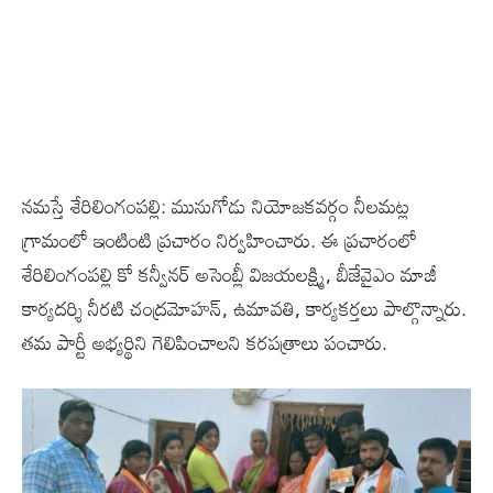
నమస్తే శేరిలింగంపల్లి: మునుగోడు నియోజకవర్గం నీలమట్ల
గ్రామంలో ఇంటింటి ప్రచారం నిర్వహించారు. ఈ ప్రచారంలో
శేరిలింగంపల్లి కో కన్వీనర్ అసెంబ్లీ విజయలక్ష్మి, బీజేవైఎం మాజీ
కార్యదర్శి నీరటి చంద్రమోహన్, ఉమావతి, కార్యకర్తలు పాల్గొన్నారు.
తమ పార్టీ అభ్యర్థిని గెలిపించాలని కరపత్రాలు పంచారు.