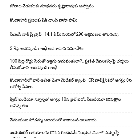
బోనాల వేడుకలకు మాధవరం కృష్ణారావుకు ఆహ్వానం
కొండాపూర్ ప్రజలకు షేక్ చాంద్ పాషా హామీ
సీఎంసీ వాక్ ఫ్రీ డ్రైవ్.. 14.1 కి.మీ పరిధిలో 290 ఆక్రమణల తొలగింపు
SIRపై ఆరెకపూడి గాంధీ అవగాహన సమావేశం
100 ఫీట్ల రోడ్డు పేరుతో అక్రమ అనుమతులా?.. ప్రణీత్ డెవలపర్స్‌పై చర్యలు
తీసుకోవాలి: ఆరెకపూడి గాంధీ
కొండాపూర్‌లో భారీ ఉచిత మెగా మెడికల్ క్యాంప్.. CR పాలీక్లినిక్‌లో ఆగస్టు 8న
ఆరోగ్య సేవలు
క్విట్ ఇండియా స్ఫూర్తితో ఆగస్టు 10న జైల్ భరో.. సీఐటీయూ కరపత్రాల
ఆవిష్కరణ
వేముకుంట పోచమ్మ ఆలయంలో శాకాంబరి అలంకారం
జయశంకర్ ఆశయాలను కొనసాగించడమే నిజమైన నివాళి: ఎమ్మెల్యే