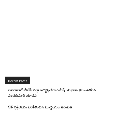
Recent Posts
వికారాబాద్ బీజేపీ జిల్లా అధ్యక్షుడిగా రమేష్‌.. శుభాకాంక్షలు తెలిపిన
నందకుమార్ యాదవ్
SIR ప్రక్రియను పరిశీలించిన ముద్దంగుల తిరుపతి