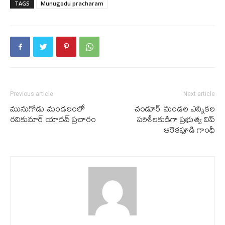
TAGS
Munugodu pracharam
Previous article
Next article
మునుగోడు మండలంలో
చండూర్ మండల ఎన్నికల
రవికుమార్ యాదవ్ ప్రచారం
పరిశీలకుడిగా ప్రభుత్వ విప్
ఆరెకపూడి గాంధీ