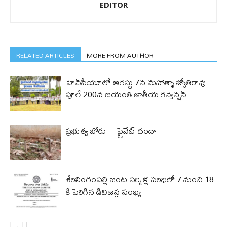
EDITOR
RELATED ARTICLES
MORE FROM AUTHOR
హెచ్‌సీయూలో ఆగస్టు 7న మహాత్మా జ్యోతిరావు
పూలే 200వ జయంతి జాతీయ కన్వెన్షన్
ప్రభుత్వ బోరు… ప్రైవేట్ దందా…
శేరిలింగంపల్లి జంట సర్కిళ్ల పరిధిలో 7 నుంచి 18
కి పెరిగిన డివిజన్ల సంఖ్య