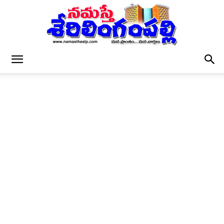
నమస్తే
శేరిలింగంపల్లి