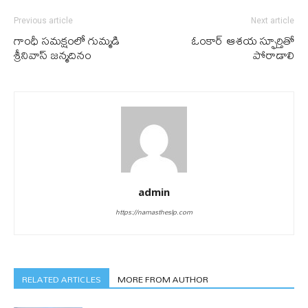
Previous article
Next article
గాంధీ సమక్షంలో గుమ్మడి
ఓంకార్ ఆశయ స్ఫూర్తితో
శ్రీనివాస్ జన్మదినం
పోరాడాలి
admin
https://namastheslp.com
RELATED ARTICLES
MORE FROM AUTHOR