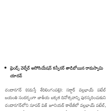
ఫ్రెండ్స్ వెల్ఫేర్ అసోసియేషన్ క‌న్వీనర్ తాడిబోయిన రామస్వామి
యాదవ్
చందాన‌గ‌ర్ (న‌మ‌స్తే శేరిలింగంప‌ల్లి): స‌ర్దార్ వ‌ల్ల‌భాయ్ ప‌టేల్
జ‌యంతి సంద‌ర్భంగా జాతీయ ఐక్య‌త దినోత్స‌వాన్ని పుర‌స్క‌రించుకుని
చందాన‌గ‌ర్‌లోని సూప‌ర్ విజ్ జూనియ‌ర్ కాలేజీలో వ‌ల్ల‌భాయ్ ప‌టేల్‌,