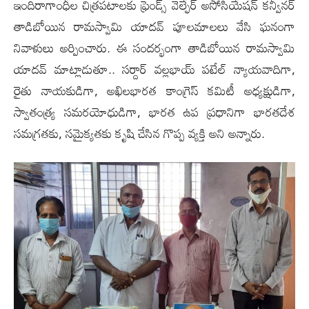
ఇందిరాగాంధీల‌ చిత్రపటాలకు ఫ్రెండ్స్ వెల్ఫేర్ అసోసియేషన్ క‌న్వీనర్
తాడిబోయిన రామస్వామి యాదవ్ పూలమాలలు వేసి ఘనంగా
నివాళులు అర్పించారు. ఈ సందర్భంగా తాడిబోయిన రామస్వామి
యాదవ్ మాట్లాడుతూ.. సర్దార్ వల్లభాయ్ పటేల్ న్యాయవాదిగా,
రైతు నాయకుడిగా, అఖిలభారత కాంగ్రెస్ కమిటీ అధ్యక్షుడిగా,
స్వాతంత్య్ర‌ సమరయోధుడిగా, భారత ఉప ప్రధానిగా భారతదేశ
సమగ్రతకు, సమైక్యతకు కృషి చేసిన గొప్ప వ్యక్తి అని అన్నారు.