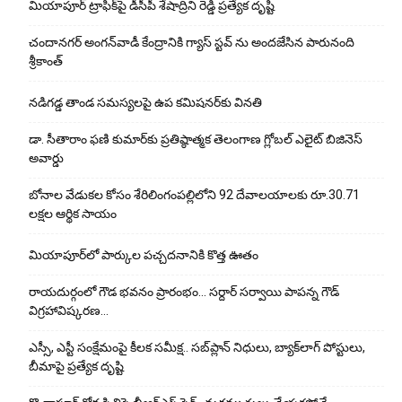
మియాపూర్ ట్రాఫిక్‌పై డీసీపీ శేషాద్రిని రెడ్డి ప్రత్యేక దృష్టి
చందానగర్ అంగన్‌వాడీ కేంద్రానికి గ్యాస్ స్టవ్ ను అందజేసిన పారునంది
శ్రీకాంత్
నడిగడ్డ తాండ సమస్యలపై ఉప కమిషనర్‌కు వినతి
డా. సీతారాం ఫణి కుమార్‌కు ప్రతిష్ఠాత్మక తెలంగాణ గ్లోబల్ ఎలైట్ బిజినెస్
అవార్డు
బోనాల వేడుకల కోసం శేరిలింగంపల్లిలోని 92 దేవాలయాలకు రూ.30.71
లక్షల ఆర్థిక సాయం
మియాపూర్‌లో పార్కుల పచ్చదనానికి కొత్త ఊతం
రాయదుర్గంలో గౌడ భవనం ప్రారంభం… సర్దార్ సర్వాయి పాపన్న గౌడ్
విగ్రహావిష్కరణ…
ఎస్సీ, ఎస్టీ సంక్షేమంపై కీలక సమీక్ష.. సబ్‌ప్లాన్ నిధులు, బ్యాక్‌లాగ్ పోస్టులు,
బీమాపై ప్రత్యేక దృష్టి