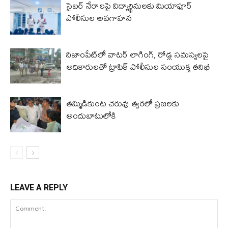
సైబర్ నేరాలపై విద్యార్థినులకు మియాపూర్
పోలీసుల అవగాహన
నిజాంపేట్‌లో వాటర్ లాగింగ్, రోడ్ల సమస్యలపై
అధికారులతో ట్రాఫిక్ పోలీసుల సంయుక్త తనిఖీ
తమ్మిడికుంట చెరువు త్వరలో ప్రజలకు
అందుబాటులోకి
LEAVE A REPLY