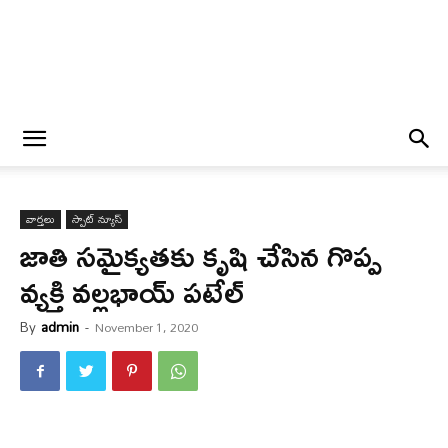
వార్త‌లు
స్పాట్ న్యూస్
జాతి స‌మైక్య‌త‌కు కృషి చేసిన గొప్ప
వ్య‌క్తి వ‌ల్ల‌భాయ్ ప‌టేల్
By
admin
-
November 1, 2020