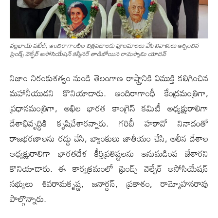
వ‌ల్ల‌భాయ్ ప‌టేల్, ఇందిరాగాంధీల చిత్ర‌ప‌టాల‌కు పూల‌మాల‌లు వేసి నివాళులు అర్పించిన
ఫ్రెండ్స్ వెల్ఫేర్ అసోసియేషన్ క‌న్వీనర్ తాడిబోయిన రామస్వామి యాదవ్
నిజాం నిరంకుశత్వం నుండి తెలంగాణ రాష్ట్రానికి విముక్తి క‌లిగించిన
మ‌హానీయుడ‌ని కొనియాడారు. ఇందిరాగాంధీ కేంద్రమంత్రిగా,
ప్రధానమంత్రిగా, అఖిల భారత కాంగ్రెస్ కమిటీ అధ్యక్షురాలిగా
దేశాభివృద్ధికి కృషిచేశార‌న్నారు. గరిబీ హఠావో నినాదంతో
రాజభరణాలను రద్దు చేసి, బ్యాంకులు జాతీయం చేసి, అలీన దేశాల
అధ్యక్షురాలిగా భారతదేశ కీర్తిప్రతిష్టలను ఇనుమడింప జేశార‌ని
కొనియాడారు. ఈ కార్యక్రమంలో ఫ్రెండ్స్ వెల్ఫేర్ అసోసియేషన్
సభ్యులు శివరామకృష్ణ, జనార్దన్, ప్రకాశం, రామ్మోహనరావు
పాల్గొన్నారు.