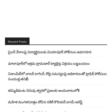
Recent Posts
సైబర్ నేరాలపై విద్యార్థినులకు మియాపూర్ పోలీసుల అవగాహన
మాదాపూర్‌లో అక్రమ ట్రామడాల్ ట్యాబ్లెట్ల విక్రయం బట్టబయలు
నిజాంపేట్‌లో వాటర్ లాగింగ్, రోడ్ల సమస్యలపై అధికారులతో ట్రాఫిక్ పోలీసుల
సంయుక్త తనిఖీ
తమ్మిడికుంట చెరువు త్వరలో ప్రజలకు అందుబాటులోకి
మహిళ మంగళసూత్రం దోచిన నకిలీ కొరియర్ బాయ్ అరెస్ట్