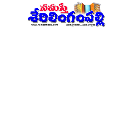
నమస్తే
శేరిలింగంపల్లి