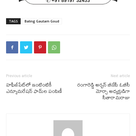
TAGS
Baling Gautam Goud
Previous article
Next article
హఫీజ్‌పేట్‌లో ఇంటింటికీ
రంగారెడ్డి అర్బన్ బీజేపీ ఓబీసీ
ఎన్యూమరేషన్ ఫామ్‌ల పంపిణీ
మోర్చా అధ్యక్షుడిగా
సీతారామరాజు