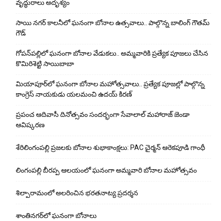
వృద్ధురాలు అదృశ్యం
సాయి నగర్ కాలనీలో ఘనంగా బోనాల ఉత్సవాలు.. పాల్గొన్న బాలింగ్ గౌతమ్
గౌడ్
గోపన్‌పల్లిలో ఘనంగా బోనాల వేడుకలు.. అమ్మవారికి ప్రత్యేక పూజలు చేసిన
కొమిరిశెట్టి సాయిబాబా
మియాపూర్‌లో ఘనంగా బోనాల మహోత్సవాలు.. ప్రత్యేక పూజల్లో పాల్గొన్న
కాంగ్రెస్ నాయకుడు యలమంచి ఉదయ్ కిరణ్
ప్రపంచ ఆదివాసీ దినోత్సవం సందర్భంగా సేవాలాల్ మహారాజ్ జెండా
ఆవిష్కరణ
శేరిలింగంపల్లి ప్రజలకు బోనాల శుభాకాంక్షలు: PAC చైర్మన్ ఆరెకపూడి గాంధీ
లింగంపల్లి బీరప్ప ఆలయంలో ఘనంగా అమ్మవారి బోనాల మహోత్సవం
శిల్పారామంలో అలరించిన భరతనాట్య ప్రదర్శన
శాంతిన‌గ‌ర్‌లో ఘ‌నంగా బోనాలు